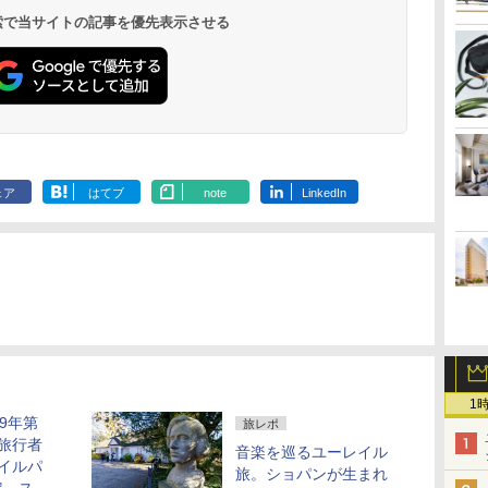
呂の宿 清風荘）
ホテル）
19,541円～
5,758円～
6,070円～
 検索で当サイトの記事を優先表示させる
ェア
はてブ
note
LinkedIn
1
9年第
旅レポ
旅行者
音楽を巡るユーレイル
イルパ
旅。ショパンが生まれ