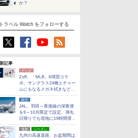
か？
トラベル Watch をフォローする
新記事
グッズ
Zoff、「MLB」6球団コラ
ボ。サングラス24種とチャー
ムにもなるメガネ拭きなど雑
貨24種
航空
JAL、羽田～香港線の深夜便
を9～10月限定で設定。弾丸
日帰りでも現地に19時間滞在
できる
道路
シーズン
九州の高速道路、お盆期間は