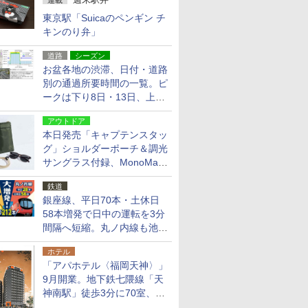
連載
東京駅「Suicaのペンギン チ
キンのり弁」
道路
シーズン
お盆各地の渋滞、日付・道路
別の通過所要時間の一覧。ピ
ークは下り8日・13日、上り
14日・15日
アウトドア
本日発売「キャプテンスタッ
グ」ショルダーポーチ＆調光
サングラス付録、MonoMax
9月号増刊
鉄道
銀座線、平日70本・土休日
58本増発で日中の運転を3分
間隔へ短縮。丸ノ内線も池袋
～中野坂上を4分間隔に
ホテル
「アパホテル〈福岡天神〉」
9月開業。地下鉄七隈線「天
神南駅」徒歩3分に70室、エ
リア初の直営店