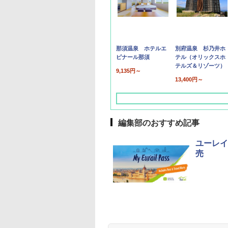
那須温泉 ホテルエ
別府温泉 杉乃井ホ
ピナール那須
テル（オリックスホ
テルズ＆リゾーツ）
9,135円～
13,400円～
編集部のおすすめ記事
ユーレイ
売
草津温泉 ホテル櫻
品川プリンスホテル
グランドニッコー東
海のサウナ＆スパ
東京ドームホテル
シェラトン・グラン
井
京ベイ 舞浜
オールインクルーシ
デ・トーキョーベ
7,037円～
7,980円～
ブ 島原温泉ホテル
イ・ホテル
14,300円～
6,800円～