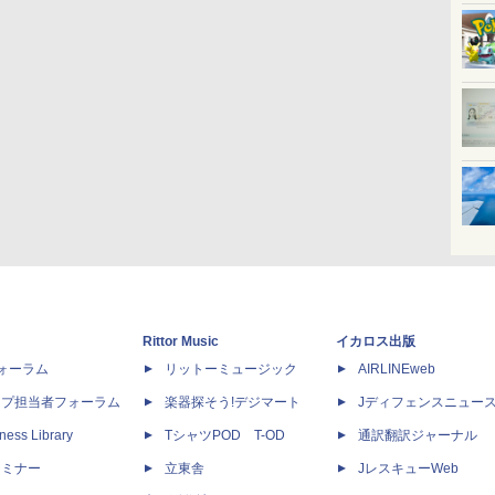
Rittor Music
イカロス出版
dフォーラム
リットーミュージック
AIRLINEweb
ップ担当者フォーラム
楽器探そう!デジマート
Jディフェンスニュー
ness Library
TシャツPOD T-OD
通訳翻訳ジャーナル
セミナー
立東舎
JレスキューWeb