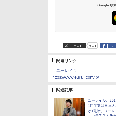
南風楼
10,450円～
7,950円～
Google
ポスト
リスト
シ
関連リンク
🔗ユーレイル
https://www.eurail.com/jp/
関連記事
ユーレイル、201
1四半期は日本人
が1割増。ユーレ