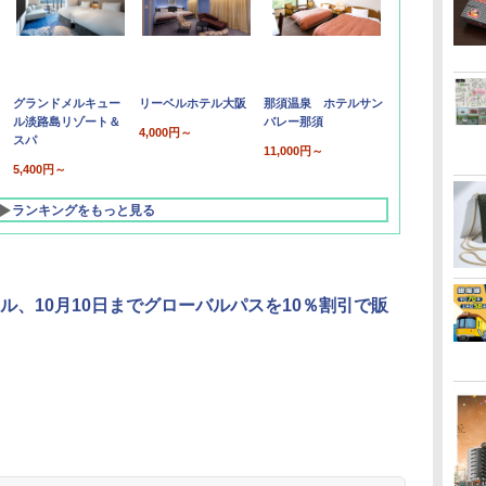
グランドメルキュー
リーベルホテル大阪
那須温泉 ホテルサン
ル淡路島リゾート＆
バレー那須
4,000円～
スパ
11,000円～
5,400円～
ランキングをもっと見る
ル、10月10日までグローバルパスを10％割引で販
北陸 福井 あわら
品川プリンスホテ
舞浜ビューホテル
箱根湯本温泉 ホテ
ホテルトラスティ東
オリエンタルホテル
下呂温泉 水明館
住友不動産ホテル ヴ
東京ベイ舞浜ホテル
温泉 清風荘（北陸
ル イーストタワー
ｂｙ ＨＵＬＩＣ
ル おかだ
京ベイサイド
東京ベイ
ィラフォンテーヌグラ
ファーストリゾート
8,250円～
最大級の庭園露天風
（旧：東京ベイ舞浜
ンド東京有明
9,958円～
11,200円～
5,450円～
5,200円～
4,290円～