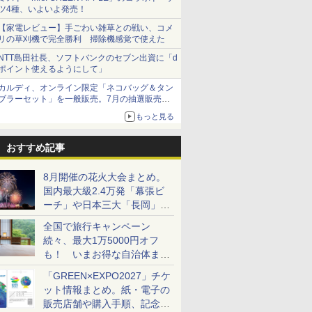
ツ4種、いよいよ発売！
【家電レビュー】手ごわい雑草との戦い、コメ
リの草刈機で完全勝利 掃除機感覚で使えた
NTT島田社長、ソフトバンクのセブン出資に「d
ポイント使えるようにして」
カルディ、オンライン限定「ネコバッグ＆タン
ブラーセット」を一般販売。7月の抽選販売の
当選無効分
もっと見る
おすすめ記事
8月開催の花火大会まとめ。
国内最大級2.4万発「幕張ビ
ーチ」や日本三大「長岡」な
ど大型イベント目白押し！
全国で旅行キャンペーン
続々、最大1万5000円オフ
も！ いまお得な自治体まと
め
「GREEN×EXPO2027」チケ
ット情報まとめ。紙・電子の
販売店舗や購入手順、記念チ