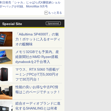
本日発売「シャカ」じゃばら式4層収納ショル
ダーバッグが付録、MonoMax 9月号
もっと見る
Special Site
「A&ultima SP4000T」の魅
力！ポケットに入るオーディ
オの醍醐味
メモリ32GBでも予算内。産
経新聞社がAMD Ryzen搭載
dynabookを2千台導入
マウス、RTX 5060 Ti搭載ゲ
ーミングPCが7万5,000円オ
フで30万円台！
性能の良いお得な中古PC情
報はこのページでチェック！
総合オーディオブランドに進
化するSHANLINGとは何者