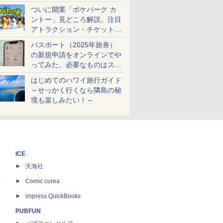
ケットも解説
ついに開業「ポケパーク カ
ントー」見どころ解説。注目
アトラクション・チケット手
配・来場前に必要な準備は？
パスポート（2025年旅券）
の新規申請をオンラインでや
ってみた。必要なものはスマ
ホとマイナカードのみ
はじめてのハワイ旅行ガイド
～せっかく行くなら隣島の秘
境も楽しみたい！～
ICE
天海社
ス
Comic curea
impress QuickBooks
PUBFUN