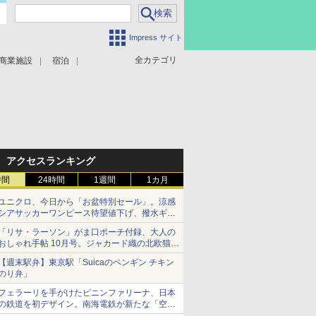
Impress サイト
全カテゴリ
商業施設
宿泊
アクセスランキング
時間
24時間
1週間
1カ月
ユニクロ、今日から「お盆特別セール」。涼感
シアサッカーワンピース待望値下げ、撥水ギア
ショーツは1990円に
「リサ・ラーソン」がま口ポーチ付録、大人の
おしゃれ手帖 10月号。ジャカード織の北欧猫デ
ザイン
【週末駅弁】東京駅「Suicaのペンギン チキン
のり弁」
フェラーリを手がけたピニンファリーナ、日本
の鉄道を初デザイン。南海電鉄が新たな「空港
特急」をなにわ筋線へ導入