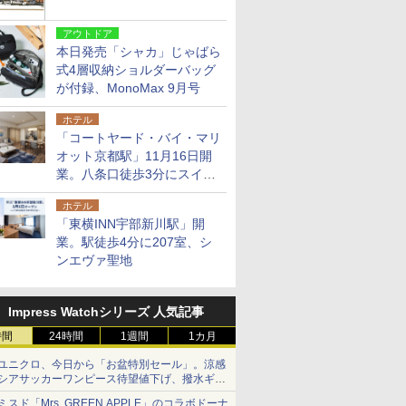
アウトドア
本日発売「シャカ」じゃばら
式4層収納ショルダーバッグ
が付録、MonoMax 9月号
ホテル
「コートヤード・バイ・マリ
オット京都駅」11月16日開
業。八条口徒歩3分にスイー
ト含む全270室、ダイニング
ホテル
も併設
「東横INN宇部新川駅」開
業。駅徒歩4分に207室、シ
ンエヴァ聖地
Impress Watchシリーズ 人気記事
時間
24時間
1週間
1カ月
ユニクロ、今日から「お盆特別セール」。涼感
シアサッカーワンピース待望値下げ、撥水ギア
ショーツは1990円に
ミスド「Mrs. GREEN APPLE」のコラボドーナ