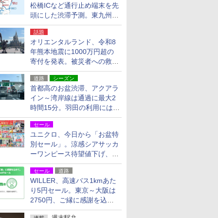
松橋ICなど通行止め端末を先
頭にした渋滞予測。東九州道
への迂回は料金調整を実施
話題
オリエンタルランド、令和8
年熊本地震に1000万円超の
寄付を発表。被災者への救援
活動・復旧支援
道路
シーズン
首都高のお盆渋滞、アクアラ
イン～湾岸線は通過に最大2
時間15分。羽田の利用には
「空港西出口」の利用検討を
セール
ユニクロ、今日から「お盆特
別セール」。涼感シアサッカ
ーワンピース待望値下げ、撥
水ギアショーツは1990円に
セール
道路
WILLER、高速バス1kmあた
り5円セール。東京～大阪は
2750円、ご縁に感謝を込め
た20周年記念キャンペーン
週末駅弁