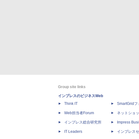
Group site links
インプレスのビジネスWeb
Think IT
SmartGri
Web担当者Forum
ネットショ
インプレス総合研究所
Impress Busi
IT Leaders
インプレス