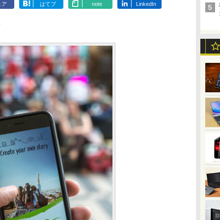
ェア
はてブ
note
LinkedIn