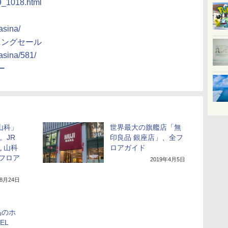
19_1018.html
asina/
ニングセール
asina/581/
ー
山科」
世界最大の旗艦店「無
。JR
印良品 銀座店」、全フ
 山科
ロアガイド
フロア
2019年4月5日
年8月24日
品のホ
EL