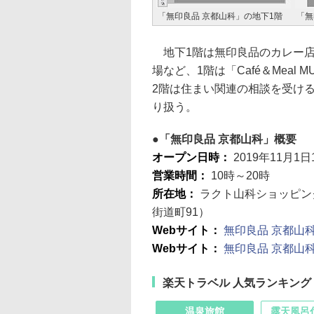
「無印良品 京都山科」の地下1階
「無
地下1階は無印良品のカレー店
場など、1階は「Café＆Mea
2階は住まい関連の相談を受ける「
り扱う。
「無印良品 京都山科」概要
オープン日時：
2019年11月1日
営業時間：
10時～20時
所在地：
ラクト山科ショッピン
街道町91）
Webサイト：
無印良品 京都山
Webサイト：
無印良品 京都山
楽天トラベル 人気ランキング
温泉旅館
露天風呂