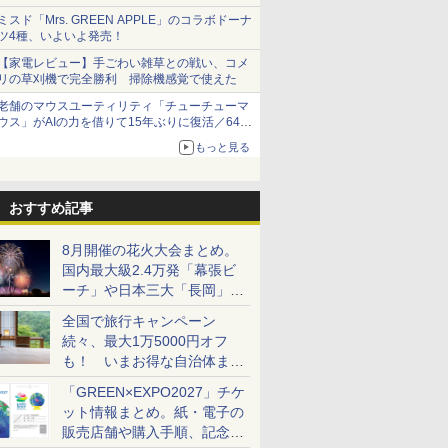
ミスド「Mrs. GREEN APPLE」のコラボドーナ
ツ4種、いよいよ発売！
【家電レビュー】手ごわい雑草との戦い、コメ
リの草刈機で完全勝利 掃除機感覚で使えた
老舗のマウスユーティリティ「チューチューマ
ウス」がAIの力を借りて15年ぶりに復活／64bit
化、Windows 10/11、「Chrome」も走り回
もっと見る
る。復活記念で2026年末まで500円
おすすめ記事
8月開催の花火大会まとめ。
国内最大級2.4万発「幕張ビ
ーチ」や日本三大「長岡」な
ど大型イベント目白押し！
全国で旅行キャンペーン
続々、最大1万5000円オフ
も！ いまお得な自治体まと
め
「GREEN×EXPO2027」チケ
ット情報まとめ。紙・電子の
販売店舗や購入手順、記念チ