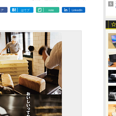
ェア
はてブ
note
LinkedIn