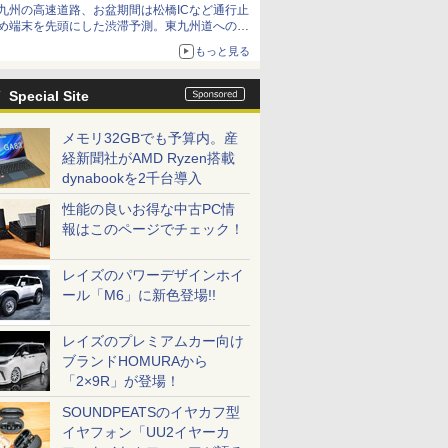
九州の高速道路、お盆期間は松橋ICなど通行止
め端末を先頭にした渋滞予測。東九州道への迂
回は料金調整を実施
もっと見る
Special Site
メモリ32GBでも予算内。産
経新聞社がAMD Ryzen搭載
dynabookを2千台導入
性能の良いお得な中古PC情
報はこのページでチェック！
レイズのパワーデザインホイ
ール「M6」に新色登場!!
レイズのプレミアムカー向け
ブランドHOMURAから
「2×9R」が登場！
SOUNDPEATSのイヤカフ型
イヤフォン「UU2イヤーカ