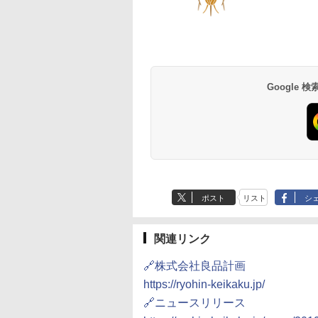
草津温泉 ホテル櫻
品川プリンスホテル
グランドニッコー東
海のサウナ＆スパ
東京ドームホテル
シェラトン・グラン
井
京ベイ 舞浜
オールインクルーシ
デ・トーキョーベ
7,037円～
7,980円～
ブ 島原温泉ホテル
イ・ホテル
14,300円～
6,800円～
南風楼
10,450円～
7,950円～
Google
ポスト
リスト
シ
関連リンク
🔗株式会社良品計画
https://ryohin-keikaku.jp/
🔗ニュースリリース