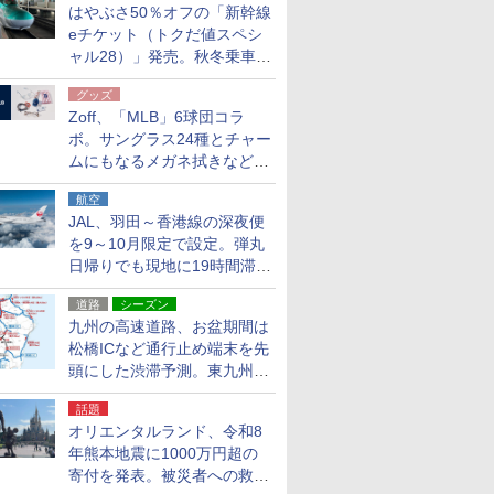
はやぶさ50％オフの「新幹線
eチケット（トクだ値スペシ
ャル28）」発売。秋冬乗車
分、えきねっと限定
グッズ
Zoff、「MLB」6球団コラ
ボ。サングラス24種とチャー
ムにもなるメガネ拭きなど雑
貨24種
航空
JAL、羽田～香港線の深夜便
を9～10月限定で設定。弾丸
日帰りでも現地に19時間滞在
できる
道路
シーズン
九州の高速道路、お盆期間は
松橋ICなど通行止め端末を先
頭にした渋滞予測。東九州道
への迂回は料金調整を実施
話題
オリエンタルランド、令和8
年熊本地震に1000万円超の
寄付を発表。被災者への救援