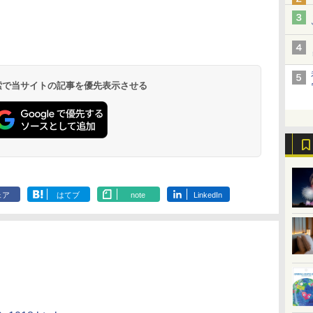
北陸 福井 あわら
品川プリンスホテ
舞浜ビューホテル
箱根湯本温泉 ホテ
ホテルトラスティ東
オリエンタルホテル
下呂温泉 水明館
住友不動産ホテル ヴ
東京ベイ舞浜ホテル
温泉 清風荘（北陸
ル イーストタワー
ｂｙ ＨＵＬＩＣ
ル おかだ
京ベイサイド
東京ベイ
ィラフォンテーヌグラ
ファーストリゾート
8,250円～
最大級の庭園露天風
（旧：東京ベイ舞浜
ンド東京有明
9,958円～
11,200円～
5,450円～
5,200円～
4,290円～
呂の宿 清風荘）
ホテル）
19,541円～
5,758円～
6,070円～
 検索で当サイトの記事を優先表示させる
ェア
はてブ
note
LinkedIn