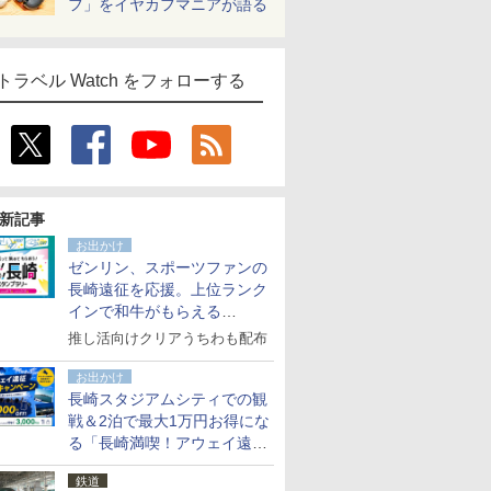
フ」をイヤカフマニアが語る
トラベル Watch をフォローする
新記事
お出かけ
ゼンリン、スポーツファンの
長崎遠征を応援。上位ランク
インで和牛がもらえる
「GO！GO！長崎スタンプラ
推し活向けクリアうちわも配布
リー」
お出かけ
長崎スタジアムシティでの観
戦＆2泊で最大1万円お得にな
る「長崎満喫！アウェイ遠征
応援キャンペーン」
鉄道