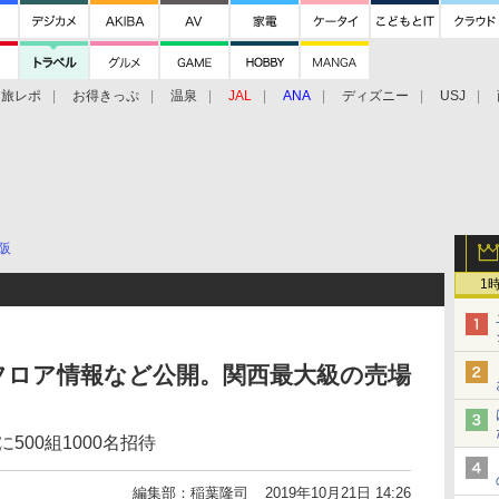
旅レポ
お得きっぷ
温泉
JAL
ANA
ディズニー
USJ
阪
1
フロア情報など公開。関西最大級の売場
500組1000名招待
編集部：稲葉隆司
2019年10月21日 14:26