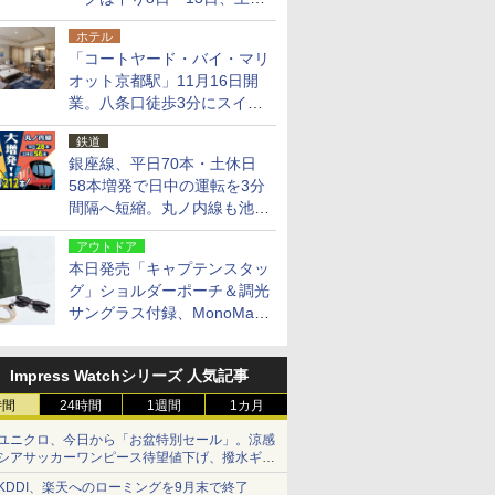
14日・15日
ホテル
「コートヤード・バイ・マリ
オット京都駅」11月16日開
業。八条口徒歩3分にスイー
ト含む全270室、ダイニング
鉄道
も併設
銀座線、平日70本・土休日
58本増発で日中の運転を3分
間隔へ短縮。丸ノ内線も池袋
～中野坂上を4分間隔に
アウトドア
本日発売「キャプテンスタッ
グ」ショルダーポーチ＆調光
サングラス付録、MonoMax
9月号増刊
Impress Watchシリーズ 人気記事
時間
24時間
1週間
1カ月
ユニクロ、今日から「お盆特別セール」。涼感
シアサッカーワンピース待望値下げ、撥水ギア
ショーツは1990円に
KDDI、楽天へのローミングを9月末で終了