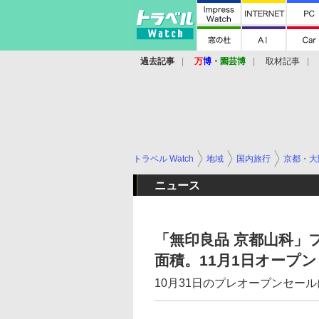
過去記事
万
博
・
園芸博
取材記事
トラベル Watch
地域
国内旅行
京都・大
ニュース
「無印良品 京都山科」
面積。11月1日オープン
10月31日のプレオープンセールに