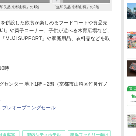
印良品 京都山科」の1階
「無印良品 京都山科」の2階
を併設した飲食が楽しめるフードコートや食品売
l MUJI」や菓子コーナー、子供が遊べる木育広場など、
MUJI SUPPORT」や家庭用品、衣料品などを取
10時
グセンター 地下1階～2階（京都市山科区竹鼻竹ノ
科
科 プレオープニングセール
付き客室
都内シティホテル
舞浜ファミリー向け