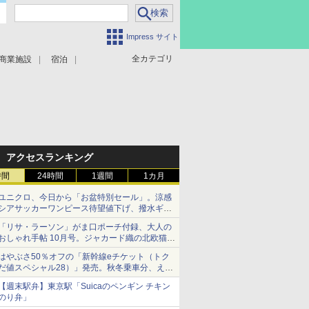
Impress サイト
全カテゴリ
商業施設
宿泊
アクセスランキング
時間
24時間
1週間
1カ月
ユニクロ、今日から「お盆特別セール」。涼感
シアサッカーワンピース待望値下げ、撥水ギア
ショーツは1990円に
「リサ・ラーソン」がま口ポーチ付録、大人の
おしゃれ手帖 10月号。ジャカード織の北欧猫デ
ザイン
はやぶさ50％オフの「新幹線eチケット（トク
だ値スペシャル28）」発売。秋冬乗車分、えき
ねっと限定
【週末駅弁】東京駅「Suicaのペンギン チキン
のり弁」