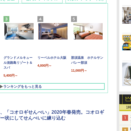
グランドメルキュー
リーベルホテル大阪
那須温泉 ホテルサン
ル淡路島リゾート＆
バレー那須
4,000円～
スパ
11,000円～
5,400円～
ランキングをもっと見る
1
、「コオロギせんべい」2020年春発売。コオロギ
ー状にしてせんべいに練り込む