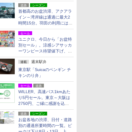
活動・復旧支援
道路
シーズン
首都高のお盆渋滞、アクアラ
イン～湾岸線は通過に最大2
時間15分。羽田の利用には
「空港西出口」の利用検討を
セール
ユニクロ、今日から「お盆特
別セール」。涼感シアサッカ
ーワンピース待望値下げ、撥
水ギアショーツは1990円に
週末駅弁
連載
東京駅「Suicaのペンギン チ
キンのり弁」
セール
道路
WILLER、高速バス1kmあた
り5円セール。東京～大阪は
2750円、ご縁に感謝を込め
た20周年記念キャンペーン
道路
シーズン
お盆各地の渋滞、日付・道路
別の通過所要時間の一覧。ピ
ークは下り8日・13日、上り