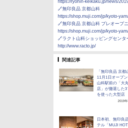
https://ryohin-keikaku.jp/news/20
🔗無印良品 京都山科
https://shop.muji.com/jp/kyoto-yam
🔗無印良品 京都山科 プレオープ
https://shop.muji.com/jp/kyoto-yam
🔗ラクト山科ショッピングセンタ
http://www.racto.jp/
関連記事
「無印良品 京都
11月1日オープン
山科駅前の「大丸
店」が撤退した3
を使った大型店
2019
日本初、無印良
テル「MUJI HOT