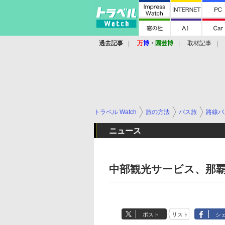
過去記事
万
博
・
園芸博
取材記事
トラベル Watch
旅の方法
バス旅
路線バ
ニュース
中部観光サービス、那
ポスト
リスト
シ