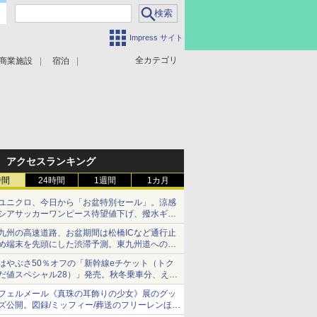
Impress サイト
全カテゴリ
商業施設
宿泊
アクセスランキング
時間
24時間
1週間
1カ月
ユニクロ、今日から「お盆特別セール」。涼感
シアサッカーワンピース待望値下げ、撥水ギア
ショーツは1990円に
九州の高速道路、お盆期間は松橋ICなど通行止
め端末を先頭にした渋滞予測。東九州道への迂
回は料金調整を実施
はやぶさ50％オフの「新幹線eチケット（トク
だ値スペシャル28）」発売。秋冬乗車分、えき
ねっと限定
フェルメール《真珠の耳飾りの少女》展のグッ
ズ公開。図録/ミッフィー/葬送のフリーレンほ
か、注目ブランドコラボが実現