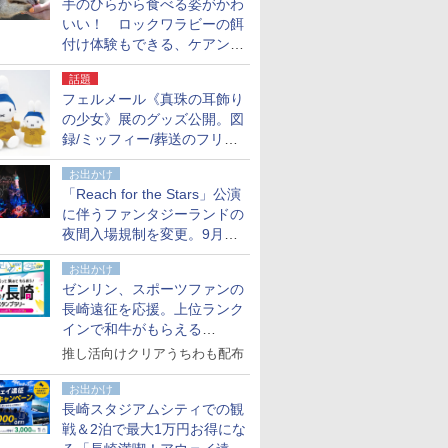
手のひらから食べる姿がかわ
いい！ ロックワラビーの餌
付け体験もできる、ケアンズ
でアサートン高原の日本語ガ
話題
イド付きツアーに参加してみ
フェルメール《真珠の耳飾り
た
の少女》展のグッズ公開。図
録/ミッフィー/葬送のフリー
レンほか、注目ブランドコラ
お出かけ
ボが実現
「Reach for the Stars」公演
に伴うファンタジーランドの
夜間入場規制を変更。9月か
ら18時50分～20時ごろに
お出かけ
ゼンリン、スポーツファンの
長崎遠征を応援。上位ランク
インで和牛がもらえる
「GO！GO！長崎スタンプラ
推し活向けクリアうちわも配布
リー」
お出かけ
長崎スタジアムシティでの観
戦＆2泊で最大1万円お得にな