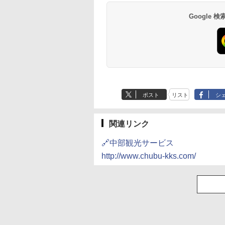
14,300円～
6,800円～
南風楼
10,450円～
7,950円～
Google
ポスト
リスト
シ
関連リンク
🔗中部観光サービス
http://www.chubu-kks.com/