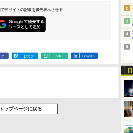
9,958円～
11,200円～
5,450円～
5,200円～
4,290円～
呂の宿 清風荘）
ホテル）
19,541円～
5,758円～
6,070円～
 検索で当サイトの記事を優先表示させる
ェア
はてブ
note
LinkedIn
トップページに戻る