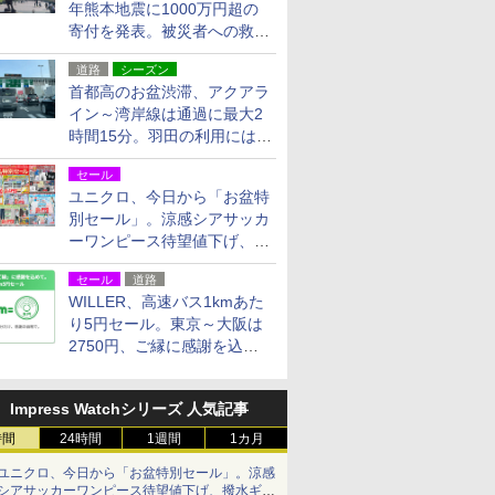
年熊本地震に1000万円超の
寄付を発表。被災者への救援
活動・復旧支援
道路
シーズン
首都高のお盆渋滞、アクアラ
イン～湾岸線は通過に最大2
時間15分。羽田の利用には
「空港西出口」の利用検討を
セール
ユニクロ、今日から「お盆特
別セール」。涼感シアサッカ
ーワンピース待望値下げ、撥
水ギアショーツは1990円に
セール
道路
WILLER、高速バス1kmあた
り5円セール。東京～大阪は
2750円、ご縁に感謝を込め
た20周年記念キャンペーン
Impress Watchシリーズ 人気記事
時間
24時間
1週間
1カ月
ユニクロ、今日から「お盆特別セール」。涼感
シアサッカーワンピース待望値下げ、撥水ギア