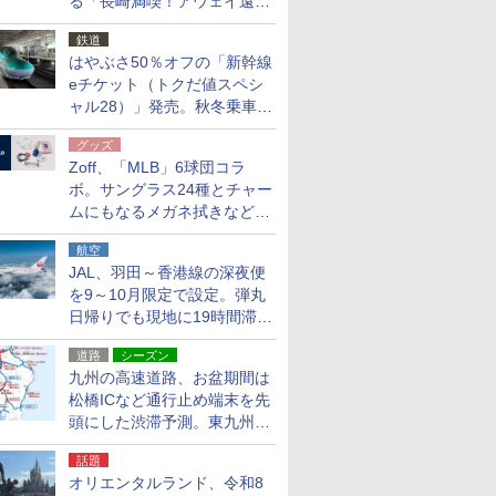
る「長崎満喫！アウェイ遠征
応援キャンペーン」
鉄道
はやぶさ50％オフの「新幹線
eチケット（トクだ値スペシ
ャル28）」発売。秋冬乗車
分、えきねっと限定
グッズ
Zoff、「MLB」6球団コラ
ボ。サングラス24種とチャー
ムにもなるメガネ拭きなど雑
貨24種
航空
JAL、羽田～香港線の深夜便
を9～10月限定で設定。弾丸
日帰りでも現地に19時間滞在
できる
道路
シーズン
九州の高速道路、お盆期間は
松橋ICなど通行止め端末を先
頭にした渋滞予測。東九州道
への迂回は料金調整を実施
話題
オリエンタルランド、令和8