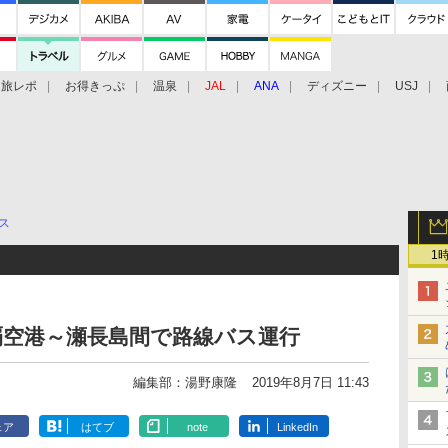
旅レポ
お得きっぷ
温泉
JAL
ANA
ディズニー
USJ
ス
1
覇空港～瀬長島間で路線バス運行
編集部：湯野康隆
2019年8月7日 11:43
ェア
はてブ
note
LinkedIn