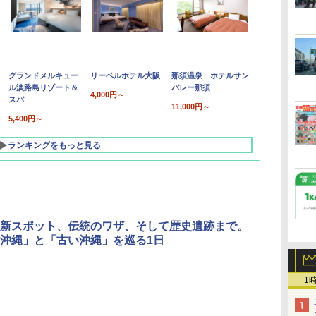
グランドメルキュー
リーベルホテル大阪
那須温泉 ホテルサン
ル淡路島リゾート＆
バレー那須
4,000円～
スパ
11,000円～
5,400円～
ランキングをもっと見る
新スポット、伝統のワザ、そして歴史遺跡まで。
沖縄」と「古い沖縄」を巡る1日
1
北陸 福井 あわら
品川プリンスホテ
舞浜ビューホテル
箱根湯本温泉 ホテ
ホテルトラスティ東
オリエンタルホテル
下呂温泉 水明館
住友不動産ホテル ヴ
東京ベイ舞浜ホテル
温泉 清風荘（北陸
ル イーストタワー
ｂｙ ＨＵＬＩＣ
ル おかだ
京ベイサイド
東京ベイ
ィラフォンテーヌグラ
ファーストリゾート
8,250円～
最大級の庭園露天風
（旧：東京ベイ舞浜
ンド東京有明