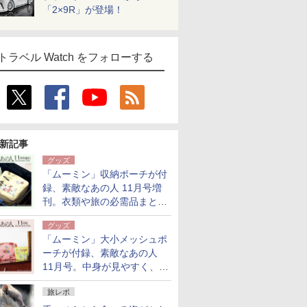
「2×9R」が登場！
トラベル Watch をフォローする
新記事
グッズ
「ムーミン」収納ポーチが付
録、素敵なあの人 11月号増
刊。衣類や旅の必需品まとま
る大小2個セット
グッズ
「ムーミン」大小メッシュポ
ーチが付録、素敵なあの人
11月号。中身が見やすく、温
泉スパにも使える
旅レポ