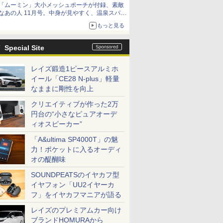
「ムーミン」大小メッシュポーチが付録、素敵
なあの人 11月号。中身が見やすく、温泉スパに
も使える
もっと見る
Special Site
レイズ鍛造1ピースアルミホ
イール「CE28 N-plus」軽量
なままに剛性を向上
クリエイティブが作った2万
円台の“小さなピュアオーデ
ィオスピーカー”
「A&ultima SP4000T」の魅
力！ポケットに入るオーディ
オの醍醐味
SOUNDPEATSのイヤカフ型
イヤフォン「UU2イヤーカ
フ」をイヤカフマニアが語る
レイズのプレミアムカー向け
ブランドHOMURAから