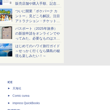
販売店舗や購入手順、記念チ
ケットも解説
ついに開業「ポケパーク カ
ントー」見どころ解説。注目
アトラクション・チケット手
配・来場前に必要な準備は？
パスポート（2025年旅券）
の新規申請をオンラインでや
ってみた。必要なものはスマ
ホとマイナカードのみ
はじめてのハワイ旅行ガイド
～せっかく行くなら隣島の秘
境も楽しみたい！～
ICE
天海社
ス
Comic curea
impress QuickBooks