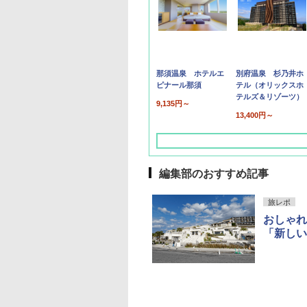
那須温泉 ホテルエ
別府温泉 杉乃井ホ
ピナール那須
テル（オリックスホ
テルズ＆リゾーツ）
9,135円～
13,400円～
編集部のおすすめ記事
旅レポ
おしゃれ
「新しい
草津温泉 ホテル櫻
品川プリンスホテル
グランドニッコー東
海のサウナ＆スパ
東京ドームホテル
シェラトン・グラン
井
京ベイ 舞浜
オールインクルーシ
デ・トーキョーベ
7,037円～
7,980円～
ブ 島原温泉ホテル
イ・ホテル