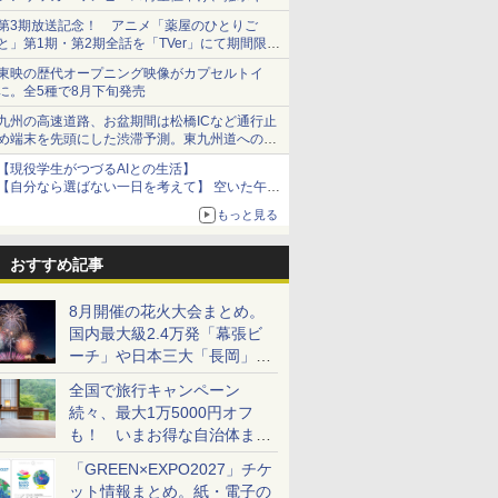
ショーツは1990円に
第3期放送記念！ アニメ「薬屋のひとりご
と」第1期・第2期全話を「TVer」にて期間限定
で順次無料配信開始
東映の歴代オープニング映像がカプセルトイ
に。全5種で8月下旬発売
九州の高速道路、お盆期間は松橋ICなど通行止
め端末を先頭にした渋滞予測。東九州道への迂
回は料金調整を実施
【現役学生がつづるAIとの生活】
【自分なら選ばない一日を考えて】 空いた午後
をチャッピーに捧げたら、思わぬ絶景に出会っ
もっと見る
た話
おすすめ記事
8月開催の花火大会まとめ。
国内最大級2.4万発「幕張ビ
ーチ」や日本三大「長岡」な
ど大型イベント目白押し！
全国で旅行キャンペーン
続々、最大1万5000円オフ
も！ いまお得な自治体まと
め
「GREEN×EXPO2027」チケ
ット情報まとめ。紙・電子の