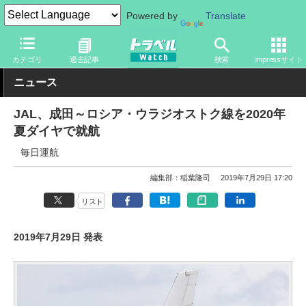
Powered by
Translate
トラベル Watch
企業・政府・官庁
国内エアライン
JAL
カテゴリ
過去記事
検索
Impressサイト
ニュース
JAL、成田～ロシア・ウラジオストク線を2020年
夏ダイヤで就航
毎日運航
編集部：稲葉隆司
2019年7月29日 17:20
リスト
2019年7月29日 発表