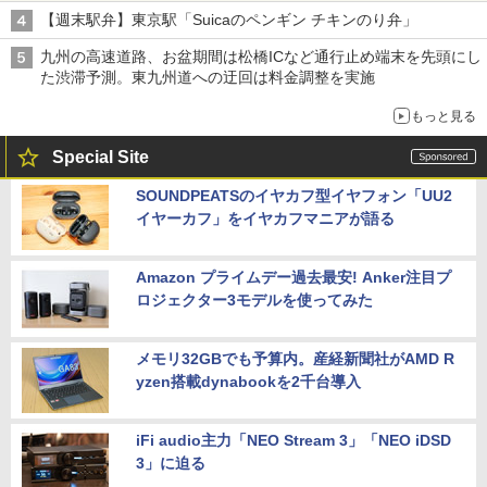
【週末駅弁】東京駅「Suicaのペンギン チキンのり弁」
九州の高速道路、お盆期間は松橋ICなど通行止め端末を先頭にし
た渋滞予測。東九州道への迂回は料金調整を実施
もっと見る
Special Site
SOUNDPEATSのイヤカフ型イヤフォン「UU2
イヤーカフ」をイヤカフマニアが語る
Amazon プライムデー過去最安! Anker注目プ
ロジェクター3モデルを使ってみた
メモリ32GBでも予算内。産経新聞社がAMD R
yzen搭載dynabookを2千台導入
iFi audio主力「NEO Stream 3」「NEO iDSD
3」に迫る