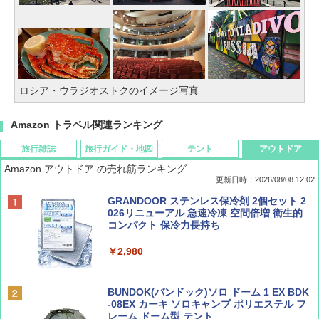
ロシア・ウラジオストクのイメージ写真
Amazon トラベル関連ランキング
旅行雑誌
旅行ガイド・地図
テント
アウトドア
Amazon アウトドア の売れ筋ランキング
更新日時：2026/08/08 12:02
BE-PAL(ビ-パル) 2026年 9 月号【特別付録:
D40 地球の歩き方 チェンマイ タイ北部の魅
[キャンパーズコレクション 山善] ポップアッ
GRANDOOR ステンレス保冷剤 2個セット 2
SOTO ミニマル"旅"財布 ランダム2種】
力的な町 2026～2027 地球の歩き方D アジア
プテント 傘みたいに広げて畳める パッとサ
026リニューアル 急速冷凍 空間倍増 衛生的
ッとサンシェード キューブ フルクローズ メ
コンパクト 保冷力長持ち
ッシュ 簡単設置 ワンタッチテント キャンプ
￥1,500
￥2,079
&ハイキング カーキ PATC-150(KH)
￥2,980
￥6,830
ディズニーファン ２０２６年 ９月号 [雑
地球の歩き方 スター・ウォーズ
BUNDOK(バンドック)ソロ ドーム 1 EX BDK
誌] (ＤＩＳＮＥＹ ＦＡＮ)
-08EX カーキ ソロキャンプ ポリエステル フ
PYKES PEAK (パイクスピーク) 着替えテン
レーム ドーム型 テント
￥2,695