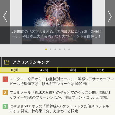
8月開催の花火大会まとめ。国内最大級2.4万発「幕張ビ
ーチ」や日本三大「長岡」など大型イベント目白押し！
●
●
●
●
●
●
アクセスランキング
1時間
24時間
1週間
1カ月
ユニクロ、今日から「お盆特別セール」。涼感シアサッカーワン
ピース待望値下げ、撥水ギアショーツは1990円に
フェルメール《真珠の耳飾りの少女》展のグッズ公開。図録/ミ
ッフィー/葬送のフリーレンほか、注目ブランドコラボが実現
はやぶさ50％オフの「新幹線eチケット（トクだ値スペシャル
28）」発売。秋冬乗車分、えきねっと限定