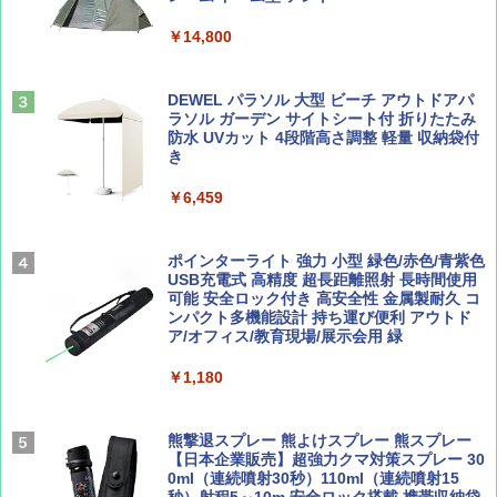
ト プライバシー テント 【中が透けない】 1
￥713
人用 折りたたみ 防災グッズ 災害用トイレ ビ
￥14,800
ーチ ピクニック ポップアップテント 携帯 簡
易 トイレテント (ブラック)
山と溪谷 2026年8月号「南アルプス大全」
僕が見た未来【完全版】
DEWEL パラソル 大型 ビーチ アウトドアパ
￥4,980
ラソル ガーデン サイトシート付 折りたたみ
￥1,540
￥0
防水 UVカット 4段階高さ調整 軽量 収納袋付
き
ENDLESS BASE 《めざましテレビで紹介》
テント ワンタッチ RENEW 幅200 2-3人用 43
￥6,459
500002(88859)
Coyote No.89 特集 星野道夫 夢見る旅
A09 地球の歩き方 イタリア 2026～2027 地
球の歩き方A ヨーロッパ
￥5,999
ポインターライト 強力 小型 緑色/赤色/青紫色
￥1,540
USB充電式 高精度 超長距離照射 長時間使用
￥2,479
可能 安全ロック付き 高安全性 金属製耐久 コ
[キャンパーズコレクション 山善] 傘みたいに
ンパクト多機能設計 持ち運び便利 アウトド
広げるだけ パッとサッとテント ブラックコ
ア/オフィス/教育現場/展示会用 緑
ーティング フルクローズ メッシュ 3-4人用
簡単設置 ポップアップテント エクルベージ
AIRLINE（エアライン）2026年9月号【特
A26 地球の歩き方 チェコ ポーランド スロヴ
￥1,180
ュ(BC仕様) PATC-150B(EB)
集】ボーイング110周年を祝して！
ァキア 2026～2027 地球の歩き方A ヨーロッ
パ
￥9,990
￥1,760
熊撃退スプレー 熊よけスプレー 熊スプレー
￥2,277
【日本企業販売】超強力クマ対策スプレー 30
0ml（連続噴射30秒）110ml（連続噴射15