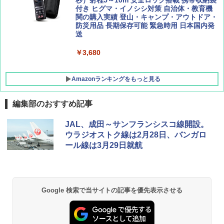
[キャンパーズコレクション 山善] 傘みたいに
秒）射程5～10m 安全ロック搭載 携帯収納袋
広げるだけ パッとサッとテント キューブワ
付き ヒグマ・イノシシ対策 自治体・教育機
イド ブラックコーティング フルクローズ メ
関の購入実績 登山・キャンプ・アウトドア・
ッシュ 4人用 簡単設置 ポップアップテント P
防災用品 長期保存可能 緊急時用 日本国内発
ATCW-150B エクルベージュ
送
￥-
￥3,680
Amazonランキングをもっと見る
編集部のおすすめ記事
JAL、成田～サンフランシスコ線開設。
ウラジオストク線は2月28日、バンガロ
ール線は3月29日就航
Google 検索で当サイトの記事を優先表示させる