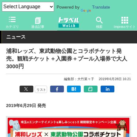
Powered by
Translate
トラベル Watch
地域
国内旅行
関東
カテゴリ
過去記事
検索
Impressサイト
ニュース
浦和レッズ、東武動物公園とコラボチケット発
売。観戦チケット＋入園券＋プール入場券で大人
3000円
編集部：大竹菜々子
2019年6月28日 16:21
リスト
2019年6月29日 発売