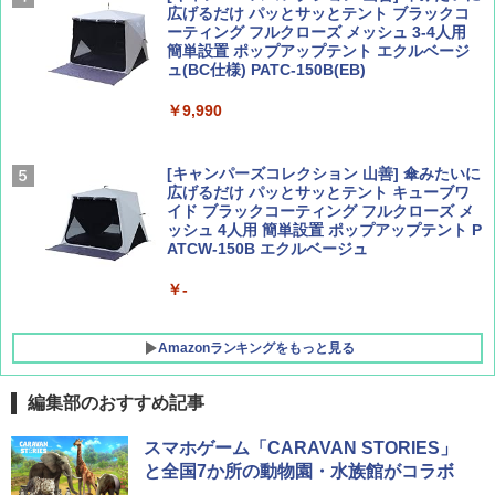
広げるだけ パッとサッとテント ブラックコ
ーティング フルクローズ メッシュ 3-4人用
簡単設置 ポップアップテント エクルベージ
サライ 2026年 9月号 [雑誌]
04 地球の歩き方 島旅 利尻 礼文 天売島 焼尻
ュ(BC仕様) PATC-150B(EB)
島 5訂版
￥600
￥9,990
￥1,833
[キャンパーズコレクション 山善] 傘みたいに
広げるだけ パッとサッとテント キューブワ
イド ブラックコーティング フルクローズ メ
ッシュ 4人用 簡単設置 ポップアップテント P
ATCW-150B エクルベージュ
￥-
Amazonランキングをもっと見る
編集部のおすすめ記事
DEWEL パラソル 大型 ビーチ アウトドアパ
スマホゲーム「CARAVAN STORIES」
ラソル ガーデン サイトシート付 折りたたみ
と全国7か所の動物園・水族館がコラボ
防水 UVカット 4段階高さ調整 軽量 収納袋付