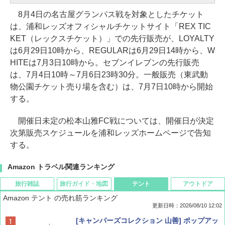
8月4日の名古屋グランパス戦を対象としたチケット
は、浦和レッズオフィシャルチケットサイト「REX TIC
KET（レックスチケット）」での先行販売が、LOYALTY
は6月29日10時から、REGULARは6月29日14時から、W
HITEは7月3日10時から。セブンイレブンの先行販売
は、7月4日10時～7月6日23時30分。一般販売（東武動
物公園チケット売り場を含む）は、7月7日10時から開始
する。
開催日未定の松本山雅FC戦については、開催日が決定
次第販売スケジュールを浦和レッズホームページで告知
する。
Amazon トラベル関連ランキング
旅行雑誌
旅行ガイド・地図
テント
アウトドア
Amazon テント の売れ筋ランキング
更新日時：2026/08/10 12:02
BE-PAL(ビ-パル) 2026年 10 月号【特別付録:
地球の歩き方 スター・ウォーズ
[キャンパーズコレクション 山善] ポップアッ