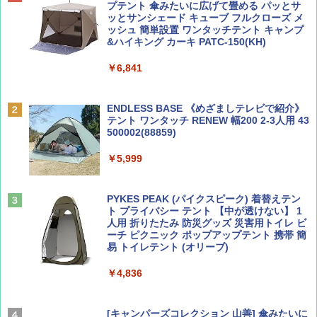
ノルディスク 4ホール鋳鉄スキレット】
プテント 傘みたいに広げて畳める パッとサ
ッとサンシェード キューブ フルクローズ メ
￥2,695
ッシュ 簡単設置 ワンタッチテント キャンプ
￥1,540
&ハイキング カーキ PATC-150(KH)
￥6,841
BE-PAL(ビ-パル) 2026年 9 月号【特別付録:
D40 地球の歩き方 チェンマイ タイ北部の魅
SOTO ミニマル"旅"財布 ランダム2種】
力的な町 2026～2027 地球の歩き方D アジア
ENDLESS BASE 《めざましテレビで紹介》
テント ワンタッチ RENEW 幅200 2-3人用 43
￥1,500
￥2,079
500002(88859)
￥5,999
ディズニーファン ２０２６年 ９月号 [雑
A09 地球の歩き方 イタリア 2026～2027 地
誌] (ＤＩＳＮＥＹ ＦＡＮ)
球の歩き方A ヨーロッパ
PYKES PEAK (パイクスピーク) 着替えテン
￥713
￥2,479
ト プライバシー テント 【中が透けない】 1
人用 折りたたみ 防災グッズ 災害用トイレ ビ
ーチ ピクニック ポップアップテント 携帯 簡
易 トイレテント (オリーブ)
山と溪谷 2026年8月号「南アルプス大全」
A26 地球の歩き方 チェコ ポーランド スロヴ
ァキア 2026～2027 地球の歩き方A ヨーロッ
￥4,836
パ
￥1,540
￥2,277
[キャンパーズコレクション 山善] 傘みたいに