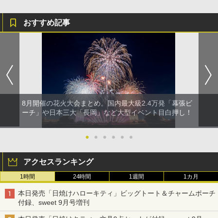
おすすめ記事
8月開催の花火大会まとめ。国内最大級2.4万発「幕張ビ
ーチ」や日本三大「長岡」など大型イベント目白押し！
●
●
●
●
●
●
アクセスランキング
1時間
24時間
1週間
1カ月
本日発売「日焼けハローキティ」ビッグトート＆チャームポーチ
付録、sweet 9月号増刊