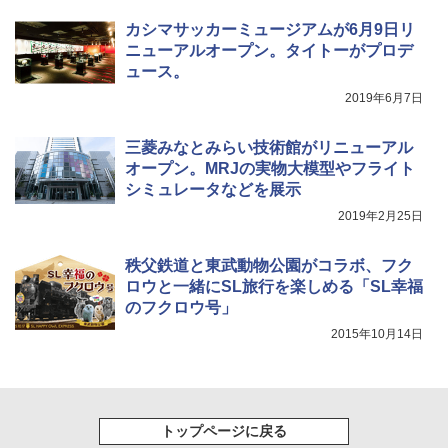
防災用品 長期保存可能 緊急時用 日本国内発
送
カシマサッカーミュージアムが6月9日リ
ニューアルオープン。タイトーがプロデ
￥3,680
ュース。
2019年6月7日
ポインターライト 強力 小型 緑色/赤色/青紫色
USB充電式 高精度 超長距離照射 長時間使用
可能 安全ロック付き 高安全性 金属製耐久 コ
三菱みなとみらい技術館がリニューアル
ンパクト多機能設計 持ち運び便利 アウトド
オープン。MRJの実物大模型やフライト
ア/オフィス/教育現場/展示会用 緑
シミュレータなどを展示
2019年2月25日
￥1,180
秩父鉄道と東武動物公園がコラボ、フク
ロウと一緒にSL旅行を楽しめる「SL幸福
のフクロウ号」
2015年10月14日
トップページに戻る