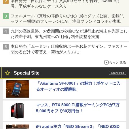
本日発売「日焼けキティ」文具9点セットが付録、sweet 9月
号。平成ギャルな缶ケース入り
フェルメール《真珠の耳飾りの少女》展のグッズ公開。図録/ミ
ッフィー/葬送のフリーレンほか、注目ブランドコラボが実現
九州の高速道路、お盆期間は松橋ICなど通行止め端末を先頭にし
た渋滞予測。東九州道への迂回は料金調整を実施
本日発売「ムーミン」圧縮収納ポーチお花デザイン。ファスナー
閉めるだけで着替え・荷物がスリムに
もっと見る
Special Site
「A&ultima SP4000T」の魅力！ポケットに入
るオーディオの醍醐味
マウス、RTX 5060 Ti搭載ゲーミングPCが7万
5,000円オフで30万円台！
iFi audio主力「NEO Stream 3」「NEO iDSD