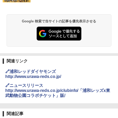
き
￥6,459
Google 検索で当サイトの記事を優先表示させる
GRANDOOR ステンレス保冷剤 2個セット 2
026リニューアル 急速冷凍 空間倍増 衛生的
コンパクト 保冷力長持ち
￥2,980
Across やわらか保冷剤 日本製 固まらない 1
関連リンク
1cm ソフト 2個セット (2個セット)
🔗浦和レッドダイヤモンズ
￥680
http://www.urawa-reds.co.jp/
🔗ニュースリリース
http://www.urawa-reds.co.jp/clubinfo/「浦和レッズx東
熊撃退スプレー 熊よけスプレー 熊スプレー
武動物公園コラボチケット」販/
【日本企業販売】超強力クマ対策スプレー 30
0ml（連続噴射30秒）110ml（連続噴射15
秒）射程5～10m 安全ロック搭載 携帯収納袋
付き ヒグマ・イノシシ対策 自治体・教育機
関連記事
関の購入実績 登山・キャンプ・アウトドア・