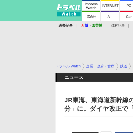
過去記事
万
博
・
園芸博
取材記事
トラベル Watch
企業・政府・官庁
鉄道
ニュース
JR東海、東海道新幹線
分」に。ダイヤ改正で「