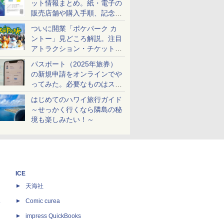
ット情報まとめ。紙・電子の
販売店舗や購入手順、記念チ
ケットも解説
ついに開業「ポケパーク カ
ントー」見どころ解説。注目
アトラクション・チケット手
配・来場前に必要な準備は？
パスポート（2025年旅券）
の新規申請をオンラインでや
ってみた。必要なものはスマ
ホとマイナカードのみ
はじめてのハワイ旅行ガイド
～せっかく行くなら隣島の秘
境も楽しみたい！～
ICE
天海社
ス
Comic curea
impress QuickBooks