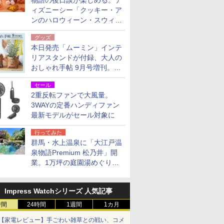
物語の後日談が楽しめる。デ
ィズニーシー「クッキー・ア
ンのハロウィーン・スウィー
トサプライズ」限定グッズ公
グッズ
開
本日発売「ムーミン」インテ
リアスタンドが付録、大人の
おしゃれ手帖 9月号増刊。レ
ザー調で高級感ある2個セッ
セール
ト
2重反転ファンで大風量。
3WAYの定番ハンディファン
最新モデルがセール対象に
行ってみた
群馬・水上温泉に「大江戸温
泉物語Premium 松乃井」開
業。1万坪の庭園湯めぐり＆
豪華バイキングを体験してき
た！
Impress Watchシリーズ 人気記事
時間
24時間
1週間
1カ月
【家電レビュー】手ごわい雑草との戦い、コメ