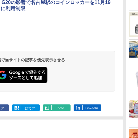
、G20の影響で名古屋駅のコインロッカーを11月19
日に利用制限
北陸 福井 あわら
品川プリンスホテ
舞浜ビューホテル
箱根湯本温泉 ホテ
ホテルトラスティ東
オリエンタルホテル
下呂温泉 水明館
住友不動産ホテル ヴ
東京ベイ舞浜ホテル
温泉 清風荘（北陸
ル イーストタワー
ｂｙ ＨＵＬＩＣ
ル おかだ
京ベイサイド
東京ベイ
ィラフォンテーヌグラ
ファーストリゾート
8,250円～
最大級の庭園露天風
（旧：東京ベイ舞浜
ンド東京有明
9,958円～
11,200円～
5,450円～
5,200円～
4,290円～
呂の宿 清風荘）
ホテル）
19,541円～
5,758円～
6,070円～
 検索で当サイトの記事を優先表示させる
ェア
はてブ
note
LinkedIn