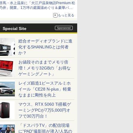
群馬・水上温泉に「大江戸温泉物語Premium 松
乃井」開業。1万坪の庭園湯めぐり＆豪華バイ
キングを体験してきた！
もっと見る
Special Site
総合オーディオブランドに進
化するSHANLINGとは何者
か？
お値段そのままでメモリ倍
増！メモリ32GBの「お得な
ゲーミングノート」
レイズ鍛造1ピースアルミホ
イール「CE28 N-plus」軽量
なままに剛性を向上
マウス、RTX 5060 Ti搭載ゲ
ーミングPCが7万5,000円オ
フで30万円台！
「ドスパラTV」の配信現場
に“PAD”撮影班が潜入!人気の