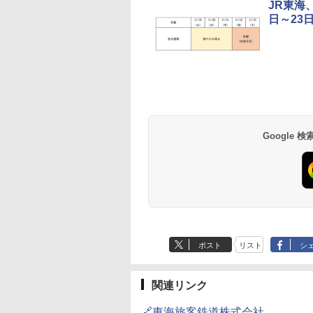
JR東海
日～23
草津温泉 ホテル櫻
品川プリンスホテル
グランドニッコー東
海のサウナ＆スパ
東京ドームホテル
シェラトン・グラン
井
京ベイ 舞浜
オールインクルーシ
デ・トーキョーベ
7,037円～
7,980円～
ブ 島原温泉ホテル
イ・ホテル
14,300円～
6,800円～
南風楼
10,450円～
7,950円～
Google
ポスト
リスト
シ
関連リンク
🔗東海旅客鉄道株式会社