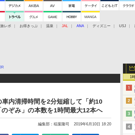
旅レポ
お得きっぷ
温泉
JAL
ANA
ディズニー
USJ
JR
1
の車内清掃時間を2分短縮して「約10
のぞみ」の本数を1時間最大12本へ
編集部：稲葉隆司
2019年6月10日 18:20