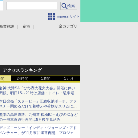
Impress サイト
全カテゴリ
商業施設
宿泊
アクセスランキング
時間
24時間
1週間
1カ月
名神 大津SA「びわ湖大花火大会」開催に伴い
閉鎖。明日15～21時は店舗・トイレ・駐車場の
利用不可
本日発売「スヌーピー」圧縮収納ポーチ。ファ
スナー閉めるだけで着替えや荷物がスリムにま
とまる
熊本の高速道路、九州道 松橋IC～えびのICなど
の一般車両通行再開は8月後半見込み
ディズニーシー「インディ・ジョーンズ・アド
ベンチャー」が11月末に運営再開。プロジェク
ションマッピングを追加、DPAは1500円