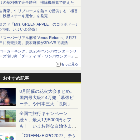
リの草刈機で完全勝利 掃除機感覚で使えた
吉野家、牛リブロースを熱々で提供する「極旨
牛鉄板ステーキ定食」を発売
ミスド「Mrs. GREEN APPLE」のコラボドーナ
ツ4種、いよいよ発売！
「スーパーリアル麻雀 Venus Returns」8月27
日に発売決定。脱衣麻雀が3D×VRで復活
発売から2週間は20%オフになるセールが実施
バーガーキング、2026年“ワンパウンダーシリ
ーズ”第3弾「ダーティ ザ・ワンパウンダー」を
8月7日発売
もっと見る
「特製ガーリックマヨソース」を使用した超大
型チーズバーガー
おすすめ記事
8月開催の花火大会まとめ。
国内最大級2.4万発「幕張ビ
ーチ」や日本三大「長岡」な
ど大型イベント目白押し！
全国で旅行キャンペーン
続々、最大1万5000円オフ
も！ いまお得な自治体まと
め
「GREEN×EXPO2027」チケ