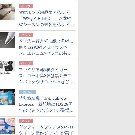
グッズ
電動ポンプ内蔵エアベッド
「WAQ AIR BED」、お盆帰
省シーズンの来客用ベッドに
も。使用後は収納バッグでコ
グッズ
ンパクトに保管
ペン先を変えずに紙とiPadに
使える2WAYスタイラスペ
ン。エレコム×ゼブラの共同
開発
グッズ
ファミリア×阪神タイガー
ス、コラボ第3弾は黒系デニ
ムバッグやサコッシュなど6
点。8月21日オンラインスト
お出かけ
アで発売
特別塗装機「JAL Jubilee
Express」就航地にTDS25周
年のフォトスポットが登場。
10月末まで青森空港に
グッズ
ダッフィー＆フレンズのハロ
ウィーン新作グッズ。お菓子