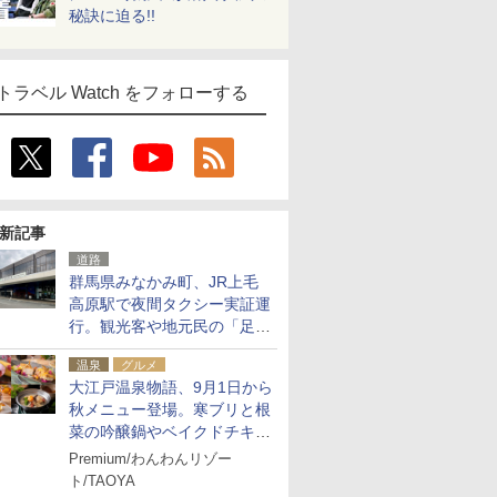
秘訣に迫る!!
トラベル Watch をフォローする
新記事
道路
群馬県みなかみ町、JR上毛
高原駅で夜間タクシー実証運
行。観光客や地元民の「足が
ない」課題解消へ、木金土に
温泉
グルメ
2台体制
大江戸温泉物語、9月1日から
秋メニュー登場。寒ブリと根
菜の吟醸鍋やベイクドチキ
ン、ショコラ＆栗スイーツも
Premium/わんわんリゾー
食べ放題に
ト/TAOYA