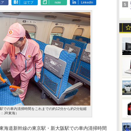
ェア
はてブ
note
LinkedIn
駅での車内清掃時間をこれまでの約12分から約2分短縮
：JR東海）
東海道新幹線の東京駅・新大阪駅での車内清掃時間