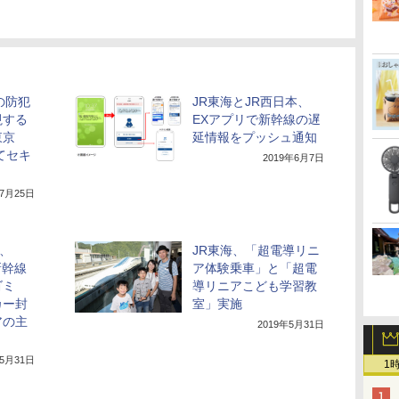
の防犯
JR東海とJR西日本、
視する
EXアプリで新幹線の遅
東京
延情報をプッシュ通知
てセキ
2019年6月7日
年7月25日
本、
JR東海、「超電導リニ
新幹線
ア体験乗車」と「超電
ゴミ
導リニアこども学習教
カー封
室」実施
アの主
2019年5月31日
年5月31日
1