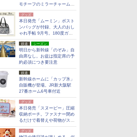
モチーフのミラーチャーム/
デザインポーチほか
グッズ
本日発売「ムーミン」ボスト
ンバッグが付録、大人のおし
ゃれ手帖 9月号。180度ガバ
ッと開いて大容量
鉄道
シーズン
明日から新幹線「のぞみ」自
由席なし。お盆は指定席の予
約必須につき要注意
鉄道
新幹線ホームに「カップ氷」
自販機が登場。JR新大阪駅
27番ホーム6号車付近
グッズ
本日発売「スヌーピー」圧縮
収納ポーチ。ファスナー閉め
るだけで着替えや荷物がスリ
ムにまとまる
グッズ