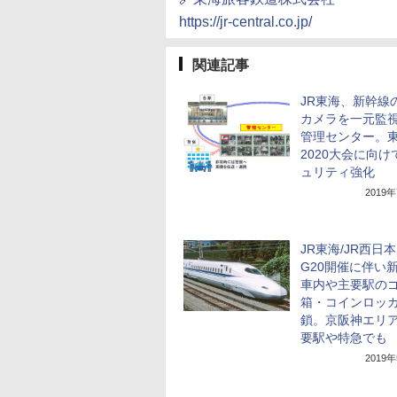
https://jr-central.co.jp/
関連記事
JR東海、新幹線
カメラを一元監
管理センター。
2020大会に向け
ュリティ強化
2019
JR東海/JR西日
G20開催に伴い
車内や主要駅の
箱・コインロッ
鎖。京阪神エリ
要駅や特急でも
2019