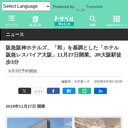
Powered by
Translate
トラベル Watch
地域
国内旅行
京都・大阪
カテゴリ
過去記事
検索
Impressサイト
ニュース
阪急阪神ホテルズ、「和」を基調とした「ホテル
阪急レスパイア大阪」11月27日開業。JR大阪駅徒
歩3分
6月3日予約開始
編集部：大竹菜々子
2019年6月3日 16:09
リスト
2019年11月27日 開業