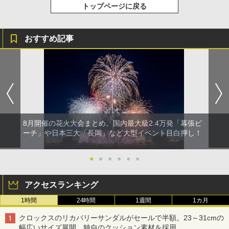
トップページに戻る
おすすめ記事
8月開催の花火大会まとめ。国内最大級2.4万発「幕張ビ
ーチ」や日本三大「長岡」など大型イベント目白押し！
●
●
●
●
●
●
アクセスランキング
1時間
24時間
1週間
1カ月
クロックスのリカバリーサンダルがセールで半額。23～31cmの
幅広いサイズ展開、独自のクッション素材を採用