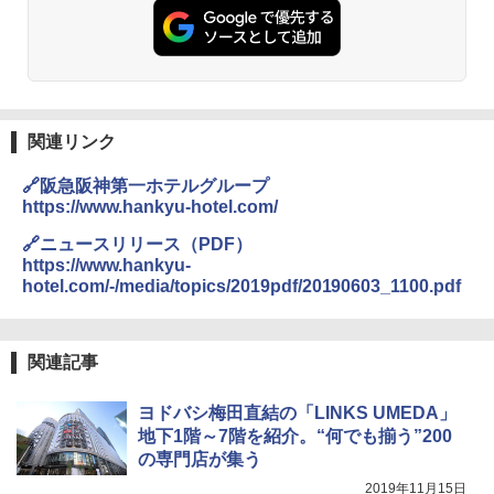
ト プライバシー テント 【中が透けない】 1
￥2,479
人用 折りたたみ 防災グッズ 災害用トイレ ビ
￥2,980
ーチ ピクニック ポップアップテント 携帯 簡
易 トイレテント (ブラック)
A26 地球の歩き方 チェコ ポーランド スロヴ
熊撃退スプレー 熊よけスプレー 熊スプレー
￥4,980
ァキア 2026～2027 地球の歩き方A ヨーロッ
【日本企業販売】超強力クマ対策スプレー 30
パ
0ml（連続噴射30秒）110ml（連続噴射15
関連リンク
秒）射程5～10m 安全ロック搭載 携帯収納袋
￥2,277
ENDLESS BASE 《めざましテレビで紹介》
付き ヒグマ・イノシシ対策 自治体・教育機
🔗阪急阪神第一ホテルグループ
テント ワンタッチ RENEW 幅200 2-3人用 43
関の購入実績 登山・キャンプ・アウトドア・
https://www.hankyu-hotel.com/
500002(88859)
防災用品 長期保存可能 緊急時用 日本国内発
送
地球の歩き方 スター・ウォーズ
🔗ニュースリリース（PDF）
￥5,499
https://www.hankyu-
￥3,680
￥2,695
hotel.com/-/media/topics/2019pdf/20190603_1100.pdf
[キャンパーズコレクション 山善] 傘みたいに
広げるだけ パッとサッとテント ブラックコ
DEWEL パラソル 大型 ビーチ アウトドアパ
ーティング フルクローズ メッシュ 3-4人用
ラソル ガーデン サイトシート付 折りたたみ
関連記事
簡単設置 ポップアップテント エクルベージ
防水 UVカット 4段階高さ調整 軽量 収納袋付
新しい日本地理 地図・統計・移動から読み
ュ(BC仕様) PATC-150B(EB)
き
解く (講談社現代新書)
ヨドバシ梅田直結の「LINKS UMEDA」
￥8,991
￥6,459
地下1階～7階を紹介。“何でも揃う”200
￥1,540
の専門店が集う
2019年11月15日