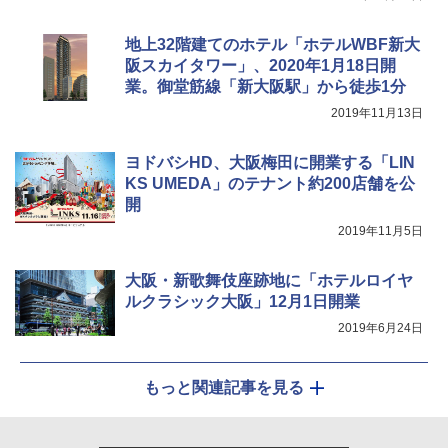
Coleman(コールマン) ツーリングドーム/LD
ポインターライト 強力 小型 緑色/赤色/青紫色
X 2人用 3人用 キャンプ アウトドア フェス
USB充電式 高精度 超長距離照射 長時間使用
収納 コンパクト 簡単設営 カンガルーテント
可能 安全ロック付き 高安全性 金属製耐久 コ
地上32階建てのホテル「ホテルWBF新大
ソロキャンプ ソロテント
ンパクト多機能設計 持ち運び便利 アウトド
阪スカイタワー」、2020年1月18日開
ア/オフィス/教育現場/展示会用 緑
業。御堂筋線「新大阪駅」から徒歩1分
￥20,718
￥1,180
2019年11月13日
ヨドバシHD、大阪梅田に開業する「LIN
KS UMEDA」のテナント約200店舗を公
開
2019年11月5日
大阪・新歌舞伎座跡地に「ホテルロイヤ
ルクラシック大阪」12月1日開業
2019年6月24日
もっと関連記事を見る