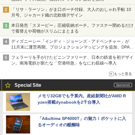
「リサ・ラーソン」がま口ポーチ付録、大人のおしゃれ手帖 10
月号。ジャカード織の北欧猫デザイン
本日発売「スヌーピー」圧縮収納ポーチ。ファスナー閉めるだけ
で着替えや荷物がスリムにまとまる
ディズニーシー「インディ・ジョーンズ・アドベンチャー」が
11月末に運営再開。プロジェクションマッピングを追加、DPA
は1500円
フェラーリを手がけたピニンファリーナ、日本の鉄道を初デザイ
ン。南海電鉄が新たな「空港特急」をなにわ筋線へ導入
もっと見る
Special Site
メモリ32GBでも予算内。産経新聞社がAMD R
yzen搭載dynabookを2千台導入
「A&ultima SP4000T」の魅力！ポケットに入
るオーディオの醍醐味