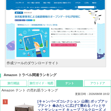
作成ツールのダウンロードサイト
Amazon トラベル関連ランキング
旅行雑誌
旅行ガイド・地図
テント
アウトドア
Amazon テント の売れ筋ランキング
更新日時：2026/08/08 18:02
BE-PAL(ビ-パル) 2026年 9 月号【特別付録:
D40 地球の歩き方 チェンマイ タイ北部の魅
[キャンパーズコレクション 山善] ポップアッ
SOTO ミニマル"旅"財布 ランダム2種】
力的な町 2026～2027 地球の歩き方D アジア
プテント 傘みたいに広げて畳める パッとサ
ッとサンシェード キューブ フルクローズ メ