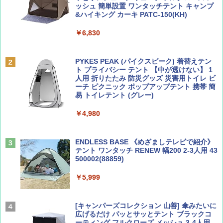
ッシュ 簡単設置 ワンタッチテント キャンプ
￥1,500
￥2,079
&ハイキング カーキ PATC-150(KH)
￥6,830
ディズニーファン ２０２６年 ９月号 [雑
地球の歩き方 スター・ウォーズ
誌] (ＤＩＳＮＥＹ ＦＡＮ)
PYKES PEAK (パイクスピーク) 着替えテン
￥2,695
ト プライバシー テント 【中が透けない】 1
￥713
人用 折りたたみ 防災グッズ 災害用トイレ ビ
ーチ ピクニック ポップアップテント 携帯 簡
易 トイレテント (グレー)
山と溪谷 2026年8月号「南アルプス大全」
A09 地球の歩き方 イタリア 2026～2027 地
￥4,980
球の歩き方A ヨーロッパ
￥1,540
￥2,479
ENDLESS BASE 《めざましテレビで紹介》
テント ワンタッチ RENEW 幅200 2-3人用 43
500002(88859)
Coyote No.89 特集 星野道夫 夢見る旅
A26 地球の歩き方 チェコ ポーランド スロヴ
ァキア 2026～2027 地球の歩き方A ヨーロッ
￥5,999
パ
￥1,540
￥2,277
[キャンパーズコレクション 山善] 傘みたいに
広げるだけ パッとサッとテント ブラックコ
ーティング フルクローズ メッシュ 3-4人用