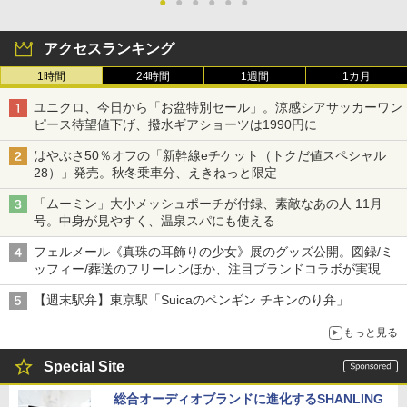
●
●
●
●
●
●
アクセスランキング
1時間
24時間
1週間
1カ月
ユニクロ、今日から「お盆特別セール」。涼感シアサッカーワン
ピース待望値下げ、撥水ギアショーツは1990円に
はやぶさ50％オフの「新幹線eチケット（トクだ値スペシャル
28）」発売。秋冬乗車分、えきねっと限定
「ムーミン」大小メッシュポーチが付録、素敵なあの人 11月
号。中身が見やすく、温泉スパにも使える
フェルメール《真珠の耳飾りの少女》展のグッズ公開。図録/ミ
ッフィー/葬送のフリーレンほか、注目ブランドコラボが実現
【週末駅弁】東京駅「Suicaのペンギン チキンのり弁」
もっと見る
Special Site
総合オーディオブランドに進化するSHANLING