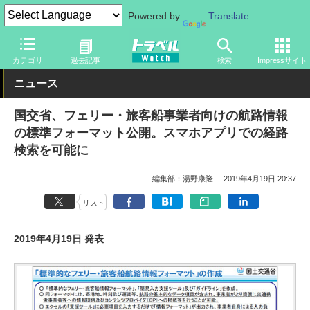
Powered by
Translate
トラベル Watch
企業・政府・官庁
政府・官庁
国土交通省
カテゴリ
過去記事
検索
Impressサイト
ニュース
国交省、フェリー・旅客船事業者向けの航路情報
の標準フォーマット公開。スマホアプリでの経路
検索を可能に
編集部：湯野康隆
2019年4月19日 20:37
リスト
2019年4月19日 発表