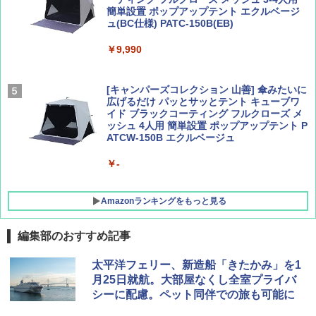
簡単設置 ポップアップテント エクルベージ
AIRLINE（エアライン）2026年9月号【特
新しい日本地理 地図・統計・移動から読み
ュ(BC仕様) PATC-150B(EB)
集】ボーイング110周年を祝して！
解く (講談社現代新書)
￥9,990
￥1,760
￥1,540
[キャンパーズコレクション 山善] 傘みたいに
広げるだけ パッとサッとテント キューブワ
イド ブラックコーティング フルクローズ メ
ッシュ 4人用 簡単設置 ポップアップテント P
ATCW-150B エクルベージュ
￥-
Amazonランキングをもっと見る
編集部のおすすめ記事
熊撃退スプレー 熊よけスプレー 熊スプレー
太平洋フェリー、新造船「きたかみ」を1
【日本企業販売】超強力クマ対策スプレー 30
月25日就航。大部屋なくし全室プライバ
0ml（連続噴射30秒）110ml（連続噴射15
シーに配慮。ペット同伴での旅も可能に
秒）射程5～10m 安全ロック搭載 携帯収納袋
付き ヒグマ・イノシシ対策 自治体・教育機