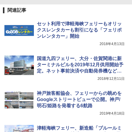
￥6,459
関連記事
セット利用で津軽海峡フェリーもオリッ
ポインターライト 強力 小型 緑色/赤色/青紫色
クスレンタカーも割引になる「フェリポ
USB充電式 高精度 超長距離照射 長時間使用
可能 安全ロック付き 高安全性 金属製耐久 コ
ンレンタカー」開始
ンパクト多機能設計 持ち運び便利 アウトド
2018年4月13日
ア/オフィス/教育現場/展示会用 緑
￥1,180
国道九四フェリー、大分・佐賀関港に新
ターミナルビルを2019年12月供用開始予
定。ネット事前決済や自動発券機なども
導入
2018年12月11日
神戸旅客船協会、フェリーからの眺めを
Googleストリートビューで公開。神戸/
明石/姫路を発着する6航路
2019年4月18日
津軽海峡フェリー、新造船「ブルールミ