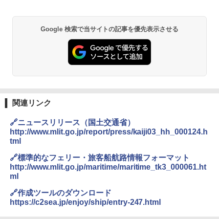
関の購入実績 登山・キャンプ・アウトドア・
防災用品 長期保存可能 緊急時用 日本国内発
送
Google 検索で当サイトの記事を優先表示させる
￥3,680
GRANDOOR ステンレス保冷剤 2個セット 2
026リニューアル 急速冷凍 空間倍増 衛生的
コンパクト 保冷力長持ち
￥2,980
関連リンク
🔗ニュースリリース（国土交通省）
BUNDOK(バンドック)ソロ ドーム 1 EX BDK
http://www.mlit.go.jp/report/press/kaiji03_hh_000124.h
-08EX カーキ ソロキャンプ ポリエステル フ
tml
レーム ドーム型 テント
🔗標準的なフェリー・旅客船航路情報フォーマット
￥-
http://www.mlit.go.jp/maritime/maritime_tk3_000061.ht
ml
DEWEL パラソル 大型 ビーチ アウトドアパ
🔗作成ツールのダウンロード
ラソル ガーデン サイトシート付 折りたたみ
https://c2sea.jp/enjoy/ship/entry-247.html
防水 UVカット 4段階高さ調整 軽量 収納袋付
き