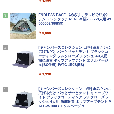
￥4,980
球の歩き方A ヨーロッパ
￥1,540
￥2,479
ENDLESS BASE 《めざましテレビで紹介》
テント ワンタッチ RENEW 幅200 2-3人用 43
500002(88859)
Coyote No.89 特集 星野道夫 夢見る旅
地球の歩き方 スター・ウォーズ
￥5,999
￥1,540
￥2,695
[キャンパーズコレクション 山善] 傘みたいに
広げるだけ パッとサッとテント ブラックコ
ーティング フルクローズ メッシュ 3-4人用
簡単設置 ポップアップテント エクルベージ
AIRLINE（エアライン）2026年9月号【特
A26 地球の歩き方 チェコ ポーランド スロヴ
ュ(BC仕様) PATC-150B(EB)
集】ボーイング110周年を祝して！
ァキア 2026～2027 地球の歩き方A ヨーロッ
パ
￥9,990
￥1,760
￥2,277
[キャンパーズコレクション 山善] 傘みたいに
広げるだけ パッとサッとテント キューブワ
イド ブラックコーティング フルクローズ メ
ッシュ 4人用 簡単設置 ポップアップテント P
ATCW-150B エクルベージュ