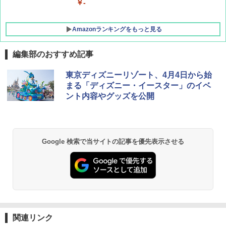
￥-
Amazonランキングをもっと見る
編集部のおすすめ記事
DEWEL パラソル 大型 ビーチ アウトドアパ
東京ディズニーリゾート、4月4日から始
ラソル ガーデン サイトシート付 折りたたみ
まる「ディズニー・イースター」のイベ
防水 UVカット 4段階高さ調整 軽量 収納袋付
ント内容やグッズを公開
き
￥6,459
Google 検索で当サイトの記事を優先表示させる
GRANDOOR ステンレス保冷剤 2個セット 2
026リニューアル 急速冷凍 空間倍増 衛生的
コンパクト 保冷力長持ち
￥2,980
熊撃退スプレー 熊よけスプレー 熊スプレー
【日本企業販売】超強力クマ対策スプレー 30
関連リンク
0ml（連続噴射30秒）110ml（連続噴射15