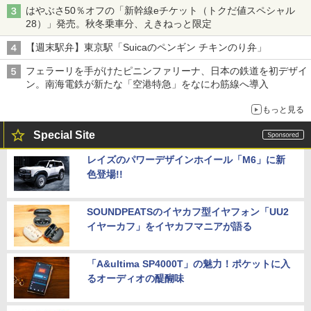
はやぶさ50％オフの「新幹線eチケット（トクだ値スペシャル
28）」発売。秋冬乗車分、えきねっと限定
【週末駅弁】東京駅「Suicaのペンギン チキンのり弁」
フェラーリを手がけたピニンファリーナ、日本の鉄道を初デザイ
ン。南海電鉄が新たな「空港特急」をなにわ筋線へ導入
もっと見る
Special Site
レイズのパワーデザインホイール「M6」に新
色登場!!
SOUNDPEATSのイヤカフ型イヤフォン「UU2
イヤーカフ」をイヤカフマニアが語る
「A&ultima SP4000T」の魅力！ポケットに入
るオーディオの醍醐味