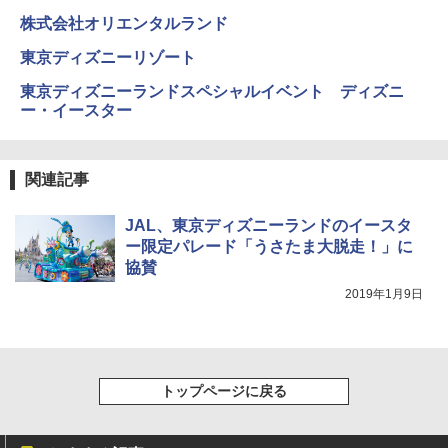
秒）射程5～10m 安全ロック搭載 携帯収納袋
株式会社オリエンタルランド
付き ヒグマ・イノシシ対策 自治体・教育機
関の購入実績 登山・キャンプ・アウトドア・
東京ディズニーリゾート
防災用品 長期保存可能 緊急時用 日本国内発
送
東京ディズニーランドスペシャルイベント ディズニ
ー・イースター
￥3,680
BUNDOK(バンドック)ソロ ドーム 1 EX BDK
関連記事
-08EX カーキ ソロキャンプ ポリエステル フ
レーム ドーム型 テント
JAL、東京ディズニーランドのイースタ
ー限定パレード「うさたま大脱走！」に
￥14,800
協賛
2019年1月9日
着替えテント トイレテント 透けない【換気
通気窓付き】収納袋付き UVカット 防水 防災
コンパクト iimono117 (ブルー)
￥3,080
トップページに戻る