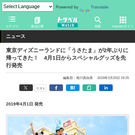
Powered by
Translate
トラベル Watch
地域
国内旅行
東京
カテゴリ
過去記事
検索
Impressサイト
ニュース
東京ディズニーランドに「うさたま」が2年ぶりに
帰ってきた！ 4月1日からスペシャルグッズを先
行発売
編集部：相川真由美
2019年3月20日 19:25
リスト
2019年4月1日 発売