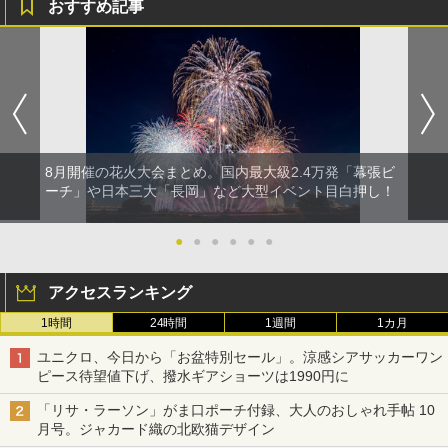
おすすめ記事
8月開催の花火大会まとめ。国内最大級2.4万発「幕張ビ
ーチ」や日本三大「長岡」など大型イベント目白押し！
●
●
●
●
●
●
アクセスランキング
1時間
24時間
1週間
1カ月
ユニクロ、今日から「お盆特別セール」。涼感シアサッカーワン
ピース待望値下げ、撥水ギアショーツは1990円に
「リサ・ラーソン」がま口ポーチ付録、大人のおしゃれ手帖 10
月号。ジャカード織の北欧猫デザイン