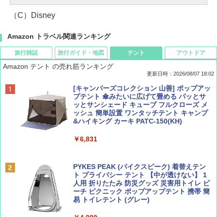
（C）Disney
Amazon トラベル関連ランキング
旅行雑誌
旅行ガイド・地図
テント
アウトドア
Amazon テント の売れ筋ランキング
更新日時：2026/08/07 18:02
ディズニーファン ２０２６年 ９月号 [雑
僕が見た未来【完全版】
[キャンパーズコレクション 山善] ポップアッ
誌] (ＤＩＳＮＥＹ ＦＡＮ)
プテント 傘みたいに広げて畳める パッとサ
ッとサンシェード キューブ フルクローズ メ
￥0
ッシュ 簡単設置 ワンタッチテント キャンプ
￥713
&ハイキング カーキ PATC-150(KH)
￥6,831
BE-PAL(ビ-パル) 2026年 9 月号【特別付録:
D40 地球の歩き方 チェンマイ タイ北部の魅
SOTO ミニマル"旅"財布 ランダム2種】
力的な町 2026～2027 地球の歩き方D アジア
PYKES PEAK (パイクスピーク) 着替えテン
ト プライバシー テント 【中が透けない】 1
￥1,500
￥2,079
人用 折りたたみ 防災グッズ 災害用トイレ ビ
ーチ ピクニック ポップアップテント 携帯 簡
易 トイレテント (グレー)
山と溪谷 2026年8月号「南アルプス大全」
A09 地球の歩き方 イタリア 2026～2027 地