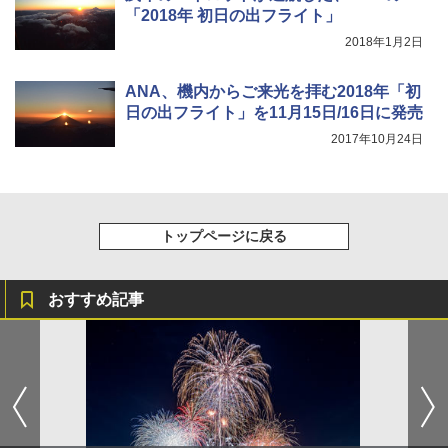
「2018年 初日の出フライト」
￥3,680
2018年1月2日
着替えテント トイレテント 透けない【換気
ANA、機内からご来光を拝む2018年「初
通気窓付き】収納袋付き UVカット 防水 防災
日の出フライト」を11月15日/16日に発売
コンパクト iimono117 (ブルー)
2017年10月24日
￥3,080
トップページに戻る
おすすめ記事