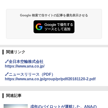
BUNDOK(バンドック)ソロ ドーム 1 EX BDK
Google 検索で当サイトの記事を優先表示させる
-08EX カーキ ソロキャンプ ポリエステル フ
レーム ドーム型 テント
￥14,800
DEWEL パラソル 大型 ビーチ アウトドアパ
ラソル ガーデン サイトシート付 折りたたみ
防水 UVカット 4段階高さ調整 軽量 収納袋付
関連リンク
き
🔗全日本空輸株式会社
￥6,459
https://www.ana.co.jp/
🔗ニュースリリース（PDF）
熊撃退スプレー 熊よけスプレー 熊スプレー
https://www.ana.co.jp/group/pr/pdf/20181120-2.pdf
【日本企業販売】超強力クマ対策スプレー 30
0ml（連続噴射30秒）110ml（連続噴射15
秒）射程5～10m 安全ロック搭載 携帯収納袋
付き ヒグマ・イノシシ対策 自治体・教育機
関連記事
関の購入実績 登山・キャンプ・アウトドア・
防災用品 長期保存可能 緊急時用 日本国内発
戌年のパイロットが運航した、ANAの
送