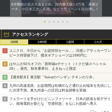
8月開催の花火大会まとめ。国内最大級2.4万発「幕張ビ
ーチ」や日本三大「長岡」など大型イベント目白押し！
●
●
●
●
●
●
アクセスランキング
1時間
24時間
1週間
1カ月
ユニクロ、今日から「お盆特別セール」。涼感シアサッカーワン
ピース待望値下げ、撥水ギアショーツは1990円に
はやぶさ50％オフの「新幹線eチケット（トクだ値スペシャル
28）」発売。秋冬乗車分、えきねっと限定
【週末駅弁】東京駅「Suicaのペンギン チキンのり弁」
九州の高速道路、お盆期間は松橋ICなど通行止め端末を先頭にし
た渋滞予測。東九州道への迂回は料金調整を実施
フェラーリを手がけたピニンファリーナ、日本の鉄道を初デザイ
ン。南海電鉄が新たな「空港特急」をなにわ筋線へ導入