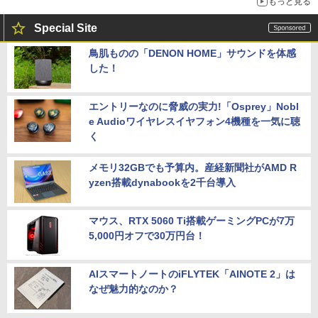
もっと見る
Special Site
鳥肌ものの「DENON HOME」サウンドを体感
した！
エントリーなのに脅威の実力!「Osprey」Nobl
e Audioワイヤレスイヤフォン4機種を一気に聴
く
メモリ32GBでも予算内。産経新聞社がAMD R
yzen搭載dynabookを2千台導入
マウス、RTX 5060 Ti搭載ゲーミングPCが7万
5,000円オフで30万円台！
AIスマートノートのiFLYTEK「AINOTE 2」は
なぜ魅力的なのか？