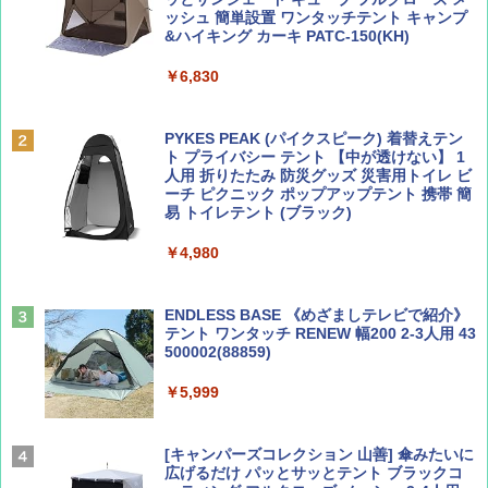
ッシュ 簡単設置 ワンタッチテント キャンプ
￥1,500
￥2,079
&ハイキング カーキ PATC-150(KH)
￥6,830
ディズニーファン ２０２６年 ９月号 [雑
地球の歩き方 スター・ウォーズ
誌] (ＤＩＳＮＥＹ ＦＡＮ)
PYKES PEAK (パイクスピーク) 着替えテン
￥2,695
ト プライバシー テント 【中が透けない】 1
￥713
人用 折りたたみ 防災グッズ 災害用トイレ ビ
ーチ ピクニック ポップアップテント 携帯 簡
易 トイレテント (ブラック)
山と溪谷 2026年8月号「南アルプス大全」
僕が見た未来【完全版】
￥4,980
￥1,540
￥0
ENDLESS BASE 《めざましテレビで紹介》
テント ワンタッチ RENEW 幅200 2-3人用 43
500002(88859)
Coyote No.89 特集 星野道夫 夢見る旅
A09 地球の歩き方 イタリア 2026～2027 地
球の歩き方A ヨーロッパ
￥5,999
￥1,540
￥2,479
[キャンパーズコレクション 山善] 傘みたいに
広げるだけ パッとサッとテント ブラックコ