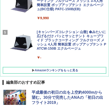
ーティング フルクローズ メッシュ 3-4人用
簡単設置 ポップアップテント エクルベージ
AIRLINE（エアライン）2026年9月号【特
A26 地球の歩き方 チェコ ポーランド スロヴ
ュ(BC仕様) PATC-150B(EB)
集】ボーイング110周年を祝して！
ァキア 2026～2027 地球の歩き方A ヨーロッ
パ
￥9,990
￥1,760
￥2,277
[キャンパーズコレクション 山善] 傘みたいに
広げるだけ パッとサッとテント キューブワ
イド ブラックコーティング フルクローズ メ
ッシュ 4人用 簡単設置 ポップアップテント P
ATCW-150B エクルベージュ
￥-
Amazonランキングをもっと見る
編集部のおすすめ記事
GRANDOOR ステンレス保冷剤 2個セット 2
平成最後の初日の出を上空約4000mから
026リニューアル 急速冷凍 空間倍増 衛生的
望む。30分で完売したANAの「初日の出
コンパクト 保冷力長持ち
フライト2019」
￥2,980