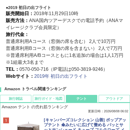
2019 初日の出フライト
販売開始日：
2018年11月29日10時
販売方法：
ANA国内ツアーデスクでの電話予約（ANAマ
イレージクラブ会員限定）
旅行代金：
普通席利用Aコース（窓側の席を含む） 2人で10万円
普通席利用Bコース（窓側の席を含まない） 2人で7万円
※普通席利用A/Bコースともに1名追加の場合は1人1万円
※1組最大3名まで
TEL：
0570-050-716（IP電話は050-3819-9246）
Webサイト：
2019年 初日の出フライト
Amazon トラベル関連ランキング
旅行雑誌
旅行ガイド・地図
テント
アウトドア
Amazon テント の売れ筋ランキング
更新日時：2026/08/08 06:02
BE-PAL(ビ-パル) 2026年 9 月号【特別付録:
D40 地球の歩き方 チェンマイ タイ北部の魅
[キャンパーズコレクション 山善] ポップアッ
SOTO ミニマル"旅"財布 ランダム2種】
力的な町 2026～2027 地球の歩き方D アジア
プテント 傘みたいに広げて畳める パッとサ
ッとサンシェード キューブ フルクローズ メ