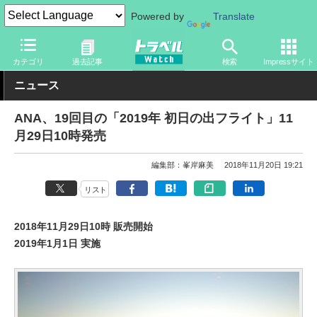
Powered by
Translate
トラベル Watch
企業・政府・官庁
国内エアライン
ANA
カテゴリ
過去記事
検索
Impressサイト
ニュース
ANA、19回目の「2019年 初日の出フライト」11
月29日10時発売
編集部：峯岸麻美
2018年11月20日 19:21
リスト
2018年11月29日10時 販売開始
2019年1月1日 実施