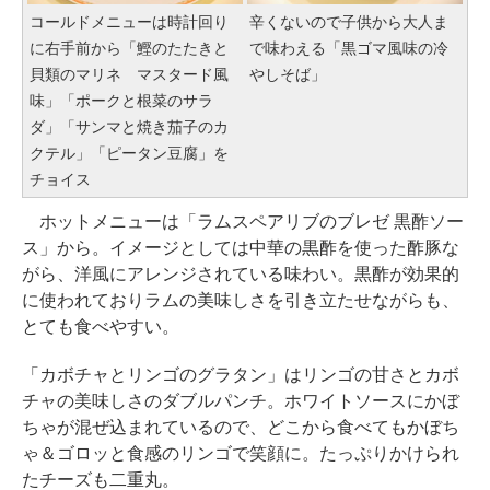
コールドメニューは時計回り
辛くないので子供から大人ま
に右手前から「鰹のたたきと
で味わえる「黒ゴマ風味の冷
貝類のマリネ マスタード風
やしそば」
味」「ポークと根菜のサラ
ダ」「サンマと焼き茄子のカ
クテル」「ピータン豆腐」を
チョイス
ホットメニューは「ラムスペアリブのブレゼ 黒酢ソー
ス」から。イメージとしては中華の黒酢を使った酢豚な
がら、洋風にアレンジされている味わい。黒酢が効果的
に使われておりラムの美味しさを引き立たせながらも、
とても食べやすい。
「カボチャとリンゴのグラタン」はリンゴの甘さとカボ
チャの美味しさのダブルパンチ。ホワイトソースにかぼ
ちゃが混ぜ込まれているので、どこから食べてもかぼち
ゃ＆ゴロッと食感のリンゴで笑顔に。たっぷりかけられ
たチーズも二重丸。