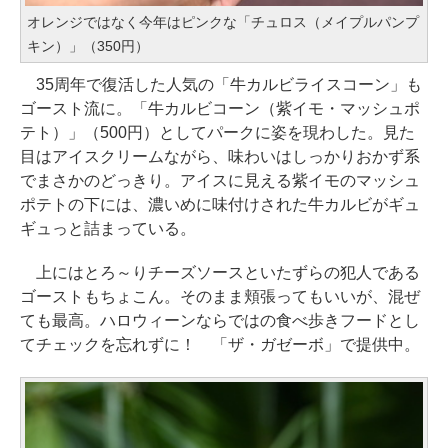
オレンジではなく今年はピンクな「チュロス（メイプルパンプ
キン）」（350円）
35周年で復活した人気の「牛カルビライスコーン」も
ゴースト流に。「牛カルビコーン（紫イモ・マッシュポ
テト）」（500円）としてパークに姿を現わした。見た
目はアイスクリームながら、味わいはしっかりおかず系
でまさかのどっきり。アイスに見える紫イモのマッシュ
ポテトの下には、濃いめに味付けされた牛カルビがギュ
ギュっと詰まっている。
上にはとろ～りチーズソースといたずらの犯人である
ゴーストもちょこん。そのまま頬張ってもいいが、混ぜ
ても最高。ハロウィーンならではの食べ歩きフードとし
てチェックを忘れずに！ 「ザ・ガゼーボ」で提供中。