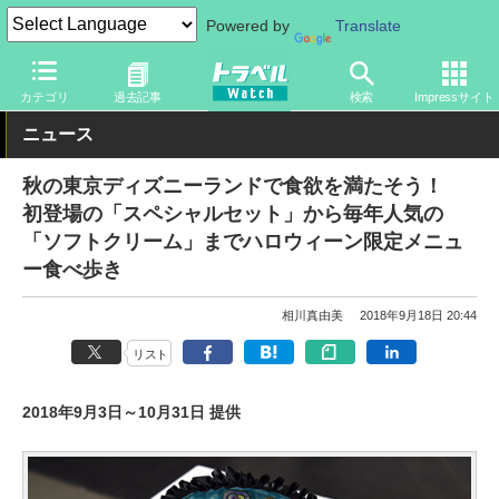
Powered by
Translate
トラベル Watch
旅の情報
観光地
ディズニーリゾート
カテゴリ
過去記事
検索
Impressサイト
ニュース
秋の東京ディズニーランドで食欲を満たそう！
初登場の「スペシャルセット」から毎年人気の
「ソフトクリーム」までハロウィーン限定メニュ
ー食べ歩き
相川真由美
2018年9月18日 20:44
リスト
2018年9月3日～10月31日 提供