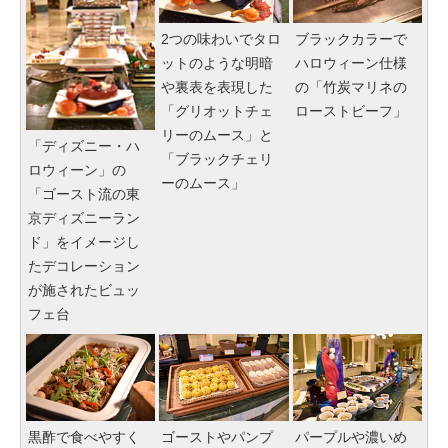
2つの味わいでタロ
ブラックカラーで
ットのような明暗
ハロウィーン仕様
や裏表を表現した
の「竹炭マリネの
「グリオットチェ
ローストビーフ」
リーのムース」と
「ディズニー・ハ
「ブラックチェリ
ロウィーン」の
ーのムース」
「ゴースト流の東
京ディズニーラン
ド」をイメージし
たデコレーション
が施されたビュッ
フェ台
黒酢で食べやすく
ゴーストやパンプ
パープルや濃いめ