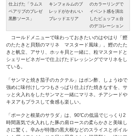
仕上げた「ラムス
キンフォルムのブ
のカラーリングで
ペアリブのブレゼ
レッドがかわいい
イベント感を演出
黒酢ソース」
ブレッドエリア
したビュッフェ台
のデコレーション
コールドメニューで味わっておきたいのはやはり「鰹
のたたきと貝類のマリネ マスタード風味」。鰹のたた
きと帆立、アサリ、ホッキ貝と一緒に、粒マスタードと
シェリービネガーで仕上げたドレッシングでマリネをし
ている。
「サンマと焼き茄子のカクテル」はポン酢、しょうゆで
強めに味付けしつつもさっぱり仕上げた焼きなすを、サ
ッと火入れをしたサンマと一緒にマリネ。チアシードや
キヌアもプラスして食感も楽しい。
「ポークと根菜のサラダ」は、90℃の低温でじっくり2
時間蒸気で火入れした豚の肩ロースの柔らかさと美味し
さに驚く。辛みが特徴の黒大根などのスライスとボイル