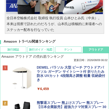
全日本空輸株式会社 取締役 執行役員 山本ひとみ氏（中央）。
本来は視察で訪れたのだろうが、山本氏は積極的に来場者への
ステッカー配布を行なっていた
Amazon トラベル関連ランキング
旅行雑誌
旅行ガイド・地図
テント
アウトドア
Amazon アウトドア の売れ筋ランキング
更新日時：2026/08/09 06:02
BE-PAL(ビ-パル) 2026年 9 月号【特別付録:
地球の歩き方 スター・ウォーズ
[キャンパーズコレクション 山善] ポップアッ
DEWEL パラソル 大型 ビーチ アウトドアパ
SOTO ミニマル"旅"財布 ランダム2種】
プテント 傘みたいに広げて畳める パッとサ
ラソル ガーデン サイトシート付 折りたたみ
ッとサンシェード キューブ フルクローズ メ
防水 UVカット 4段階高さ調整 軽量 収納袋付
￥2,695
ッシュ 簡単設置 ワンタッチテント キャンプ
き
￥1,500
&ハイキング カーキ PATC-150(KH)
￥6,459
￥6,830
ディズニーファン ２０２６年 ９月号 [雑
A09 地球の歩き方 イタリア 2026～2027 地
誌] (ＤＩＳＮＥＹ ＦＡＮ)
球の歩き方A ヨーロッパ
熊撃退スプレー 熊よけスプレー 熊スプレー
PYKES PEAK (パイクスピーク) 着替えテン
【日本企業販売】超強力クマ対策スプレー 30