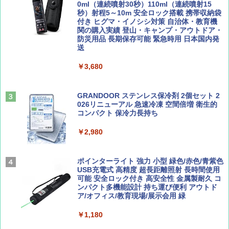
ト プライバシー テント 【中が透けない】 1
0ml（連続噴射30秒）110ml（連続噴射15
￥713
￥2,479
人用 折りたたみ 防災グッズ 災害用トイレ ビ
秒）射程5～10m 安全ロック搭載 携帯収納袋
ーチ ピクニック ポップアップテント 携帯 簡
付き ヒグマ・イノシシ対策 自治体・教育機
易 トイレテント (グレー)
関の購入実績 登山・キャンプ・アウトドア・
防災用品 長期保存可能 緊急時用 日本国内発
山と溪谷 2026年8月号「南アルプス大全」
D40 地球の歩き方 チェンマイ タイ北部の魅
送
￥4,980
力的な町 2026～2027 地球の歩き方D アジア
￥1,540
￥3,680
￥2,079
ENDLESS BASE 《めざましテレビで紹介》
テント ワンタッチ RENEW 幅200 2-3人用 43
500002(88859)
GRANDOOR ステンレス保冷剤 2個セット 2
026リニューアル 急速冷凍 空間倍増 衛生的
Coyote No.89 特集 星野道夫 夢見る旅
A26 地球の歩き方 チェコ ポーランド スロヴ
コンパクト 保冷力長持ち
ァキア 2026～2027 地球の歩き方A ヨーロッ
￥5,999
パ
￥1,540
￥2,980
￥2,277
[キャンパーズコレクション 山善] 傘みたいに
広げるだけ パッとサッとテント ブラックコ
ーティング フルクローズ メッシュ 3-4人用
ポインターライト 強力 小型 緑色/赤色/青紫色
簡単設置 ポップアップテント エクルベージ
USB充電式 高精度 超長距離照射 長時間使用
AIRLINE（エアライン）2026年9月号【特
新しい日本地理 地図・統計・移動から読み
ュ(BC仕様) PATC-150B(EB)
可能 安全ロック付き 高安全性 金属製耐久 コ
集】ボーイング110周年を祝して！
解く (講談社現代新書)
ンパクト多機能設計 持ち運び便利 アウトド
ア/オフィス/教育現場/展示会用 緑
￥9,990
￥1,760
￥1,540
￥1,180
[キャンパーズコレクション 山善] 傘みたいに