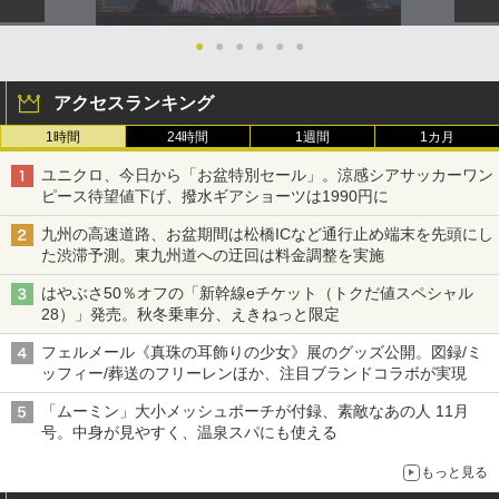
●
●
●
●
●
●
アクセスランキング
1時間
24時間
1週間
1カ月
ユニクロ、今日から「お盆特別セール」。涼感シアサッカーワン
ピース待望値下げ、撥水ギアショーツは1990円に
九州の高速道路、お盆期間は松橋ICなど通行止め端末を先頭にし
た渋滞予測。東九州道への迂回は料金調整を実施
はやぶさ50％オフの「新幹線eチケット（トクだ値スペシャル
28）」発売。秋冬乗車分、えきねっと限定
フェルメール《真珠の耳飾りの少女》展のグッズ公開。図録/ミ
ッフィー/葬送のフリーレンほか、注目ブランドコラボが実現
「ムーミン」大小メッシュポーチが付録、素敵なあの人 11月
号。中身が見やすく、温泉スパにも使える
もっと見る