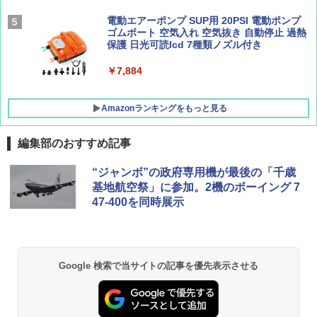
広げるだけ パッとサッとテント キューブワ
イド ブラックコーティング フルクローズ メ
電動エアーポンプ SUP用 20PSI 電動ポンプ
ッシュ 4人用 簡単設置 ポップアップテント P
ゴムボート 空気入れ 空気抜き 自動停止 過熱
ATCW-150B エクルベージュ
保護 日光可読lcd 7種類ノズル付き
￥-
￥7,884
Amazonランキングをもっと見る
編集部のおすすめ記事
“ジャンボ”の政府専用機が最後の「千歳
基地航空祭」に参加。2機のボーイング 7
47-400を同時展示
Google 検索で当サイトの記事を優先表示させる