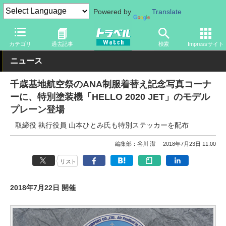
Powered by
Translate
トラベル Watch
地域
国内旅行
北海道
カテゴリ
過去記事
検索
Impressサイト
ニュース
千歳基地航空祭のANA制服着替え記念写真コーナ
ーに、特別塗装機「HELLO 2020 JET」のモデル
プレーン登場
取締役 執行役員 山本ひとみ氏も特別ステッカーを配布
編集部：谷川 潔
2018年7月23日 11:00
リスト
2018年7月22日 開催