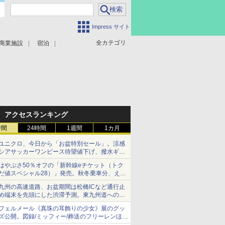
Impress サイト
全カテゴリ
商業施設
宿泊
アクセスランキング
時間
24時間
1週間
1カ月
ユニクロ、今日から「お盆特別セール」。涼感
シアサッカーワンピース待望値下げ、撥水ギア
ショーツは1990円に
はやぶさ50％オフの「新幹線eチケット（トク
だ値スペシャル28）」発売。秋冬乗車分、えき
ねっと限定
九州の高速道路、お盆期間は松橋ICなど通行止
め端末を先頭にした渋滞予測。東九州道への迂
回は料金調整を実施
フェルメール《真珠の耳飾りの少女》展のグッ
ズ公開。図録/ミッフィー/葬送のフリーレンほ
か、注目ブランドコラボが実現