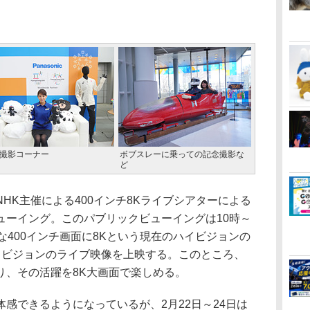
撮影コーナー
ボブスレーに乗っての記念撮影な
ど
K主催による400インチ8Kライブシアターによる
ューイング。このパブリックビューイングは10時～
な400インチ画面に8Kという現在のハイビジョンの
イビジョンのライブ映像を上映する。このところ、
り、その活躍を8K大画面で楽しめる。
感できるようになっているが、2月22日～24日は