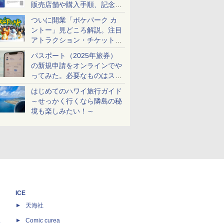
販売店舗や購入手順、記念チ
ケットも解説
ついに開業「ポケパーク カ
ントー」見どころ解説。注目
アトラクション・チケット手
配・来場前に必要な準備は？
パスポート（2025年旅券）
の新規申請をオンラインでや
ってみた。必要なものはスマ
ホとマイナカードのみ
はじめてのハワイ旅行ガイド
～せっかく行くなら隣島の秘
境も楽しみたい！～
ICE
天海社
ス
Comic curea