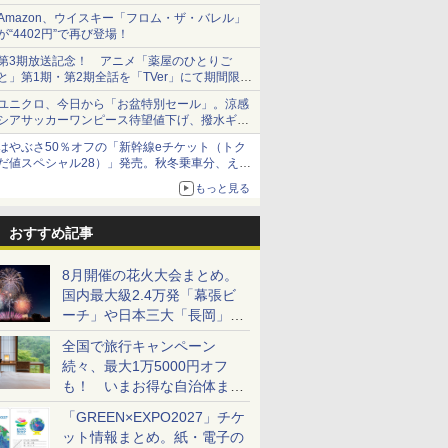
Amazon、ウイスキー「フロム・ザ・バレル」
が“4402円”で再び登場！
第3期放送記念！ アニメ「薬屋のひとりご
と」第1期・第2期全話を「TVer」にて期間限定
で順次無料配信開始
ユニクロ、今日から「お盆特別セール」。涼感
シアサッカーワンピース待望値下げ、撥水ギア
ショーツは1990円に
はやぶさ50％オフの「新幹線eチケット（トク
だ値スペシャル28）」発売。秋冬乗車分、えき
ねっと限定
もっと見る
おすすめ記事
8月開催の花火大会まとめ。
国内最大級2.4万発「幕張ビ
ーチ」や日本三大「長岡」な
ど大型イベント目白押し！
全国で旅行キャンペーン
続々、最大1万5000円オフ
も！ いまお得な自治体まと
め
「GREEN×EXPO2027」チケ
ット情報まとめ。紙・電子の