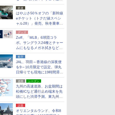
応援キャンペーン」
鉄道
はやぶさ50％オフの「新幹線
eチケット（トクだ値スペシ
ャル28）」発売。秋冬乗車
分、えきねっと限定
グッズ
Zoff、「MLB」6球団コラ
ボ。サングラス24種とチャー
ムにもなるメガネ拭きなど雑
貨24種
航空
JAL、羽田～香港線の深夜便
を9～10月限定で設定。弾丸
日帰りでも現地に19時間滞在
できる
道路
シーズン
九州の高速道路、お盆期間は
松橋ICなど通行止め端末を先
頭にした渋滞予測。東九州道
への迂回は料金調整を実施
話題
オリエンタルランド、令和8