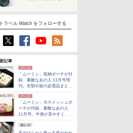
トラベル Watch をフォローする
新記事
グッズ
「ムーミン」収納ポーチが付
録、素敵なあの人 11月号増
刊。衣類や旅の必需品まとま
る大小2個セット
グッズ
「ムーミン」大小メッシュポ
ーチが付録、素敵なあの人
11月号。中身が見やすく、温
泉スパにも使える
旅レポ
手のひらから食べる姿がかわ