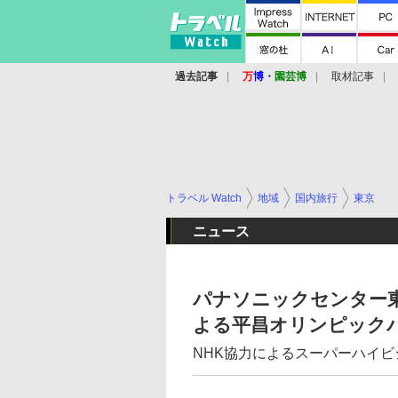
過去記事
万
博
・
園芸博
取材記事
トラベル Watch
地域
国内旅行
東京
ニュース
パナソニックセンター東
よる平昌オリンピック
NHK協力によるスーパーハイ