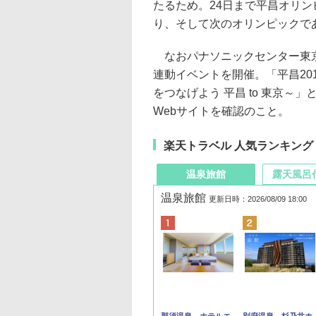
たるため。24日まで平昌オリン
り、そして次のオリンピックで
なおパナソニックセンター東京は
連動イベントを開催。「平昌20
をつなげよう 平昌 to 東京
Webサイトを確認のこと。
楽天トラベル 人気ランキング
温泉旅館
露天風呂
温泉旅館
更新日時：2026/08/09 18:00