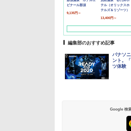
那須温泉 ホテルエ
別府温泉 杉乃井ホ
ピナール那須
テル（オリックスホ
テルズ＆リゾーツ）
9,135円～
13,400円～
編集部のおすすめ記事
パナソニ
ント。「
ツ体験
草津温泉 ホテル櫻
品川プリンスホテル
グランドニッコー東
海のサウナ＆スパ
東京ドームホテル
シェラトン・グラン
井
京ベイ 舞浜
オールインクルーシ
デ・トーキョーベ
7,037円～
7,980円～
ブ 島原温泉ホテル
イ・ホテル
14,300円～
6,800円～
南風楼
10,450円～
7,950円～
Google