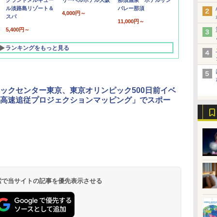
グランドメルキュー
リーベルホテル大阪
那須温泉 ホテルサン
ル淡路島リゾート＆
バレー那須
4,000円～
スパ
11,000円～
5,400円～
ランキングをもっと見る
ックセンター東京、東京オリンピック500日前イベ
高速追従プロジェクションマッピング」でスポー
北陸 福井 あわら
品川プリンスホテ
舞浜ビューホテル
箱根湯本温泉 ホテ
ホテルトラスティ東
オリエンタルホテル
下呂温泉 水明館
住友不動産ホテル ヴ
東京ベイ舞浜ホテル
温泉 清風荘（北陸
ル イーストタワー
ｂｙ ＨＵＬＩＣ
ル おかだ
京ベイサイド
東京ベイ
ィラフォンテーヌグラ
ファーストリゾート
8,250円～
最大級の庭園露天風
（旧：東京ベイ舞浜
ンド東京有明
9,958円～
11,200円～
5,450円～
5,200円～
4,290円～
呂の宿 清風荘）
ホテル）
19,541円～
5,758円～
6,070円～
 検索で当サイトの記事を優先表示させる