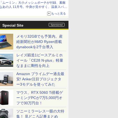
「ムーミン」大小メッシュポーチが付録、素敵
なあの人 11月号。中身が見やすく、温泉スパに
も使える
もっと見る
Special Site
メモリ32GBでも予算内。産
経新聞社がAMD Ryzen搭載
dynabookを2千台導入
レイズ鍛造1ピースアルミホ
イール「CE28 N-plus」軽量
なままに剛性を向上
Amazon プライムデー過去最
安! Anker注目プロジェクタ
ー3モデルを使ってみた
マウス、RTX 5060 Ti搭載ゲ
ーミングPCが7万5,000円オ
フで30万円台！
ソニーミラーレス一眼の大特
集！ 見どころ記事まとめ