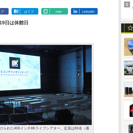
ェア
はてブ
note
LinkedIn
月19日は休館日
られた400インチ8Kライブシアター。定員は80名（着