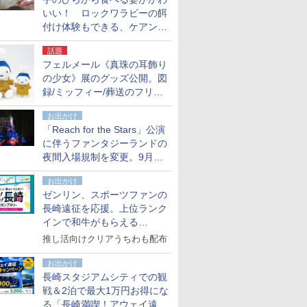
いい！ ロックワラビーの餌
付け体験もできる、ケアンズ
でアサートン高原の日本語ガ
話題
イド付きツアーに参加してみ
フェルメール《真珠の耳飾り
た
の少女》展のグッズ公開。図
録/ミッフィー/葬送のフリー
レンほか、注目ブランドコラ
お出かけ
ボが実現
「Reach for the Stars」公演
に伴うファンタジーランドの
夜間入場規制を変更。9月か
ら18時50分～20時ごろに
お出かけ
ゼンリン、スポーツファンの
長崎遠征を応援。上位ランク
インで和牛がもらえる
「GO！GO！長崎スタンプラ
推し活向けクリアうちわも配布
リー」
お出かけ
長崎スタジアムシティでの観
戦＆2泊で最大1万円お得にな
る「長崎満喫！アウェイ遠征