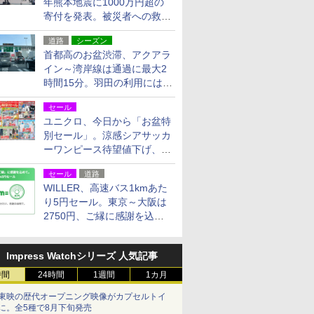
年熊本地震に1000万円超の
寄付を発表。被災者への救援
活動・復旧支援
道路
シーズン
首都高のお盆渋滞、アクアラ
イン～湾岸線は通過に最大2
時間15分。羽田の利用には
「空港西出口」の利用検討を
セール
ユニクロ、今日から「お盆特
別セール」。涼感シアサッカ
ーワンピース待望値下げ、撥
水ギアショーツは1990円に
セール
道路
WILLER、高速バス1kmあた
り5円セール。東京～大阪は
2750円、ご縁に感謝を込め
た20周年記念キャンペーン
Impress Watchシリーズ 人気記事
時間
24時間
1週間
1カ月
東映の歴代オープニング映像がカプセルトイ
に。全5種で8月下旬発売