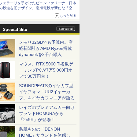
フェラーリを手がけたピニンファリーナ、日本
の鉄道を初デザイン。南海電鉄が新たな「空港
特急」をなにわ筋線へ導入
もっと見る
Special Site
メモリ32GBでも予算内。産
経新聞社がAMD Ryzen搭載
dynabookを2千台導入
マウス、RTX 5060 Ti搭載ゲ
ーミングPCが7万5,000円オ
フで30万円台！
SOUNDPEATSのイヤカフ型
イヤフォン「UU2イヤーカ
フ」をイヤカフマニアが語る
レイズのプレミアムカー向け
ブランドHOMURAから
「2×9R」が登場！
鳥肌ものの「DENON
HOME」サウンドを体感し