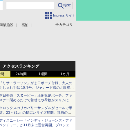
Impress サイト
全カテゴリ
商業施設
宿泊
アクセスランキング
時間
24時間
1週間
1カ月
「リサ・ラーソン」がま口ポーチ付録、大人の
おしゃれ手帖 10月号。ジャカード織の北欧猫デ
ザイン
本日発売「スヌーピー」圧縮収納ポーチ。ファ
スナー閉めるだけで着替えや荷物がスリムにま
とまる
クロックスのリカバリーサンダルがセールで半
額。23～31cmの幅広いサイズ展開、独自のク
ッション素材を採用
ディズニーシー「インディ・ジョーンズ・アド
ベンチャー」が11月末に運営再開。プロジェク
ションマッピングを追加、DPAは1500円