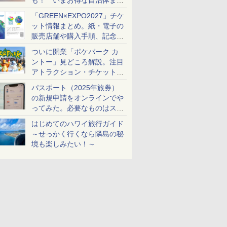
も！ いまお得な自治体まと
め
「GREEN×EXPO2027」チケ
ット情報まとめ。紙・電子の
販売店舗や購入手順、記念チ
ケットも解説
ついに開業「ポケパーク カ
ントー」見どころ解説。注目
アトラクション・チケット手
配・来場前に必要な準備は？
パスポート（2025年旅券）
の新規申請をオンラインでや
ってみた。必要なものはスマ
ホとマイナカードのみ
はじめてのハワイ旅行ガイド
～せっかく行くなら隣島の秘
境も楽しみたい！～