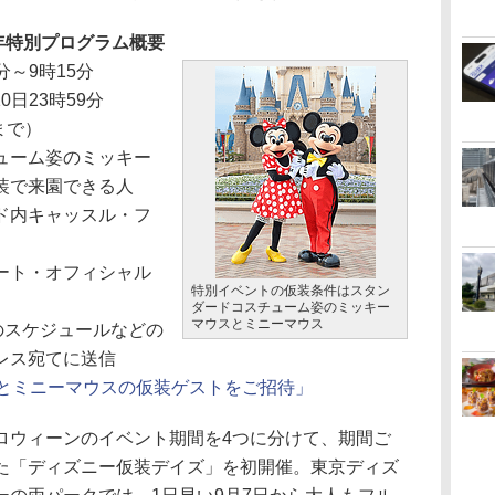
年特別プログラム概要
5分～9時15分
10日23時59分
まで）
ューム姿のミッキー
装で来園できる人
ド内キャッスル・フ
ート・オフィシャル
特別イベントの仮装条件はスタン
ダードコスチューム姿のミッキー
マウスとミニーマウス
のスケジュールなどの
レス宛てに送信
とミニーマウスの仮装ゲストをご招待」
ウィーンのイベント期間を4つに分けて、期間ご
た「ディズニー仮装デイズ」を初開催。東京ディズ