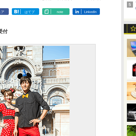
ェア
はてブ
note
LinkedIn
 受付