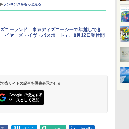
ランキングをもっと見る
ズニーランド、東京ディズニーシーで年越しでき
ーイヤーズ・イヴ・パスポート」、9月12日受付開
北陸 福井 あわら
品川プリンスホテ
舞浜ビューホテル
箱根湯本温泉 ホテ
ホテルトラスティ東
オリエンタルホテル
下呂温泉 水明館
住友不動産ホテル ヴ
東京ベイ舞浜ホテル
温泉 清風荘（北陸
ル イーストタワー
ｂｙ ＨＵＬＩＣ
ル おかだ
京ベイサイド
東京ベイ
ィラフォンテーヌグラ
ファーストリゾート
8,250円～
最大級の庭園露天風
（旧：東京ベイ舞浜
ンド東京有明
9,958円～
11,200円～
5,450円～
5,200円～
4,290円～
呂の宿 清風荘）
ホテル）
19,541円～
5,758円～
6,070円～
 検索で当サイトの記事を優先表示させる
ェア
はてブ
note
LinkedIn