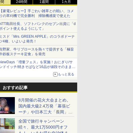
時間
24時間
1週間
1カ月
【家電レビュー】手ごわい雑草との戦い、コメ
リの草刈機で完全勝利 掃除機感覚で使えた
NTT島田社長、ソフトバンクのセブン出資に「d
ポイント使えるようにして」
ミスド「Mrs. GREEN APPLE」のコラボドーナ
ツ4種、いよいよ発売！
吉野家、牛リブロースを熱々で提供する「極旨
牛鉄板ステーキ定食」を発売
NewDays「増量フェス」を実施！おにぎり/サ
ンドイッチ/焼きそばなど16品が値段そのままで
ボリュームアップ
もっと見る
おすすめ記事
8月開催の花火大会まとめ。
国内最大級2.4万発「幕張ビ
ーチ」や日本三大「長岡」な
ど大型イベント目白押し！
全国で旅行キャンペーン
続々、最大1万5000円オフ