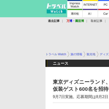
過去記事
万
博
・
園芸博
取材記事
トラベル Watch
旅の情報
観光地
ディズ
ニュース
東京ディズニーランド、
仮装ゲスト600名を招待
9月7日実施。応募期間は8月2