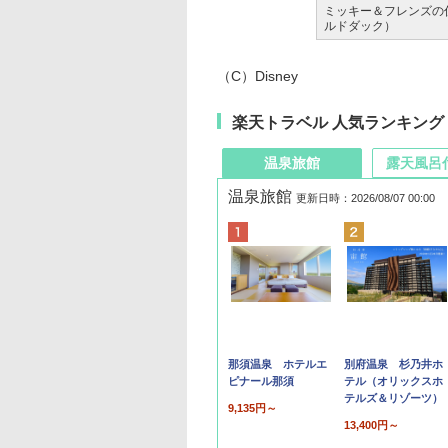
ミッキー＆フレンズの
ルドダック）
（C）Disney
楽天トラベル 人気ランキング
温泉旅館
露天風呂
温泉旅館
更新日時：2026/08/07 00:00
那須温泉 ホテルエ
別府温泉 杉乃井ホ
ピナール那須
テル（オリックスホ
テルズ＆リゾーツ）
9,135円～
13,400円～