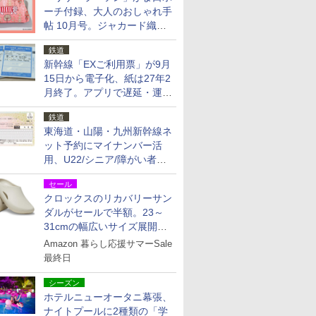
ーチ付録、大人のおしゃれ手
帖 10月号。ジャカード織の
北欧猫デザイン
鉄道
新幹線「EXご利用票」が9月
15日から電子化、紙は27年2
月終了。アプリで遅延・運休
も確認可能に
鉄道
東海道・山陽・九州新幹線ネ
ット予約にマイナンバー活
用、U22/シニア/障がい者割
を9月15日から発売
セール
クロックスのリカバリーサン
ダルがセールで半額。23～
31cmの幅広いサイズ展開、
独自のクッション素材を採用
Amazon 暮らし応援サマーSale
最終日
シーズン
ホテルニューオータニ幕張、
ナイトプールに2種類の「学