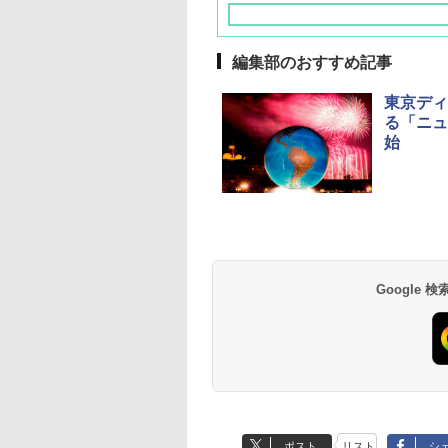
編集部のおすすめ記事
東京ディ
る「ニュ
始
草津温泉 ホテル櫻
品川プリンスホテル
グランドニッコー東
海のサウナ＆スパ
東京ドームホテル
シェラトン・グラン
井
京ベイ 舞浜
オールインクルーシ
デ・トーキョーベ
7,037円～
7,980円～
ブ 島原温泉ホテル
イ・ホテル
14,300円～
6,800円～
南風楼
10,450円～
7,950円～
Google
ポスト
リスト
シ