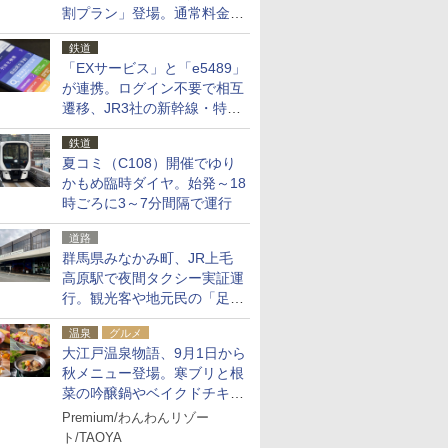
割プラン」登場。通常料金の
およそ半額でお得に夜活
鉄道
「EXサービス」と「e5489」
が連携。ログイン不要で相互
遷移、JR3社の新幹線・特急
予約をアプリで一括確認
鉄道
夏コミ（C108）開催でゆり
かもめ臨時ダイヤ。始発～18
時ごろに3～7分間隔で運行
道路
群馬県みなかみ町、JR上毛
高原駅で夜間タクシー実証運
行。観光客や地元民の「足が
ない」課題解消へ、木金土に
温泉
グルメ
2台体制
大江戸温泉物語、9月1日から
秋メニュー登場。寒ブリと根
菜の吟醸鍋やベイクドチキ
ン、ショコラ＆栗スイーツも
Premium/わんわんリゾー
食べ放題に
ト/TAOYA