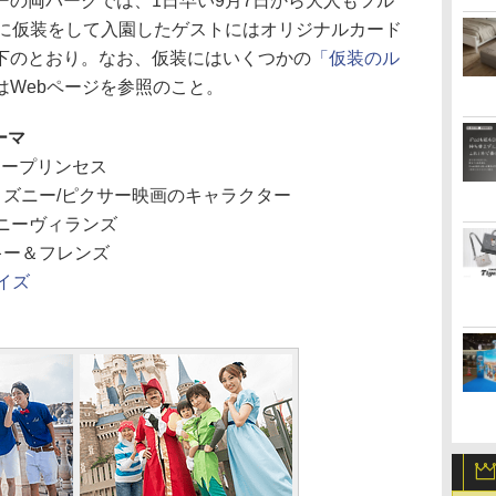
ーの両パークでは、1日早い9月7日から大人もフル
日に仮装をして入園したゲストにはオリジナルカード
下のとおり。なお、仮装にはいくつかの
「仮装のル
はWebページを参照のこと。
ーマ
ニープリンセス
ィズニー/ピクサー映画のキャラクター
ニーヴィランズ
キー＆フレンズ
イズ