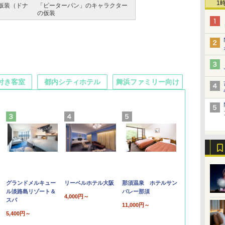
1
仮装（ドナ
「ピーターパン」のキャラクター
の仮装
付き客室
都内シティホテル
舞浜ファミリー向け
グランドメルキュー
リーベルホテル大阪
那須温泉 ホテルサン
ル淡路島リゾート＆
バレー那須
4,000円～
スパ
11,000円～
5,400円～