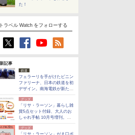
た！
トラベル Watch をフォローする
新記事
鉄道
フェラーリを手がけたピニン
ファリーナ、日本の鉄道を初
デザイン。南海電鉄が新たな
「空港特急」をなにわ筋線へ
グッズ
導入
「リサ・ラーソン」暮らし雑
貨5点セット付録、大人のお
しゃれ手帖 10月号増刊。
USBケーブルや缶ケースなど
グッズ
「リサ・ラーソン」がま口ポ