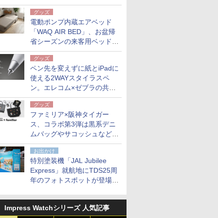
グッズ
電動ポンプ内蔵エアベッド
「WAQ AIR BED」、お盆帰
省シーズンの来客用ベッドに
も。使用後は収納バッグでコ
グッズ
ンパクトに保管
ペン先を変えずに紙とiPadに
使える2WAYスタイラスペ
ン。エレコム×ゼブラの共同
開発
グッズ
ファミリア×阪神タイガー
ス、コラボ第3弾は黒系デニ
ムバッグやサコッシュなど6
点。8月21日オンラインスト
お出かけ
アで発売
特別塗装機「JAL Jubilee
Express」就航地にTDS25周
年のフォトスポットが登場。
10月末まで青森空港に
Impress Watchシリーズ 人気記事