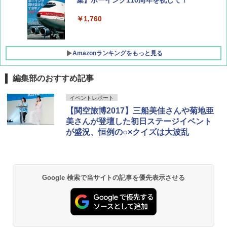
集】ボーイング110周年を祝して！
￥1,760
Amazonランキングをもっと見る
編集部のおすすめ記事
D40 地球の歩き方 チェンマイ タイ北部の魅
[キャンパーズコレクション 山善] ポップアッ
BUNDOK(バンドック)ソロ ドーム 1 EX BDK
イベントレポート
力的な町 2026～2027 地球の歩き方D アジア
プテント 傘みたいに広げて畳める パッとサ
-08EX カーキ ソロキャンプ ポリエステル フ
【関空旅博2017】三船美佳さんや菊地亜
ッとサンシェード キューブ フルクローズ メ
レーム テント
ッシュ 簡単設置 ワンタッチテント キャンプ
美さんが登壇した初日ステージイベント
￥2,079
&ハイキング カーキ PATC-150(KH)
￥14,800
が盛況、恒例の○×クイズは大波乱
￥6,831
A09 地球の歩き方 イタリア 2026～2027 地
GRANDOOR ステンレス保冷剤 2個セット 2
球の歩き方A ヨーロッパ
026リニューアル 急速冷凍 空間倍増 衛生的
PYKES PEAK (パイクスピーク) 着替えテン
コンパクト 保冷力長持ち
Google 検索で当サイトの記事を優先表示させる
ト プライバシー テント 【中が透けない】 1
￥2,479
人用 折りたたみ 防災グッズ 災害用トイレ ビ
￥2,980
ーチ ピクニック ポップアップテント 携帯 簡
易 トイレテント (ブラック)
地球の歩き方 スター・ウォーズ
DEWEL パラソル 大型 ビーチ アウトドアパ