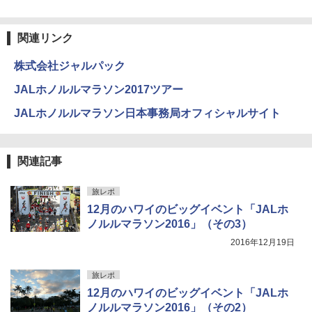
￥4,980
ラソル ガーデン サイトシート付 折りたたみ
￥2,695
防水 UVカット 4段階高さ調整 軽量 収納袋付
き
関連リンク
ENDLESS BASE 《めざましテレビで紹介》
テント ワンタッチ RENEW 幅200 2-3人用 43
￥6,999
株式会社ジャルパック
500002(88859)
A26 地球の歩き方 チェコ ポーランド スロヴ
JALホノルルマラソン2017ツアー
ァキア 2026～2027 地球の歩き方A ヨーロッ
￥5,999
熊撃退スプレー 熊よけスプレー 熊スプレー
パ
【日本企業販売】超強力クマ対策スプレー 30
JALホノルルマラソン日本事務局オフィシャルサイト
0ml（連続噴射30秒）110ml（連続噴射15
￥2,277
[キャンパーズコレクション 山善] 傘みたいに
秒）射程5～10m 安全ロック搭載 携帯収納袋
広げるだけ パッとサッとテント ブラックコ
付き ヒグマ・イノシシ対策 自治体・教育機
ーティング フルクローズ メッシュ 3-4人用
関の購入実績 登山・キャンプ・アウトドア・
関連記事
簡単設置 ポップアップテント エクルベージ
防災用品 長期保存可能 緊急時用 日本国内発
新しい日本地理 地図・統計・移動から読み
ュ(BC仕様) PATC-150B(EB)
送
解く (講談社現代新書)
旅レポ
￥9,990
￥3,680
￥1,540
12月のハワイのビッグイベント「JALホ
ノルルマラソン2016」（その3）
2016年12月19日
[キャンパーズコレクション 山善] 傘みたいに
着替えテント トイレテント 透けない【換気
広げるだけ パッとサッとテント キューブワ
通気窓付き】収納袋付き UVカット 防水 防災
イドプラス ブラックコーティング フルクロ
コンパクト iimono117 (ブルー)
旅レポ
ーズ メッシュ 5人用 簡単設置 ポップアップ
12月のハワイのビッグイベント「JALホ
テント PATCW-200B エクルベージュ
￥3,080
ノルルマラソン2016」（その2）