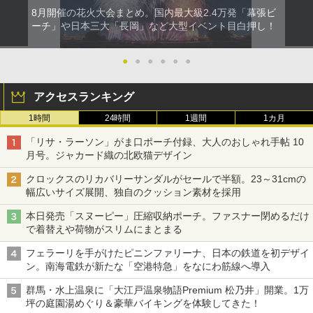
8月開催の花火大会まとめ。国内最大級2.4万発「幕張ビ
ーチ」や日本三大「長岡」など大型イベント目白押し！
●
●
●
●
●
●
アクセスランキング
1時間
24時間
1週間
1カ月
「リサ・ラーソン」がま口ポーチ付録、大人のおしゃれ手帖 10
月号。ジャカード織の北欧猫デザイン
クロックスのリカバリーサンダルがセールで半額。23～31cmの
幅広いサイズ展開、独自のクッション素材を採用
本日発売「スヌーピー」圧縮収納ポーチ。ファスナー閉めるだけ
で着替えや荷物がスリムにまとまる
フェラーリを手がけたピニンファリーナ、日本の鉄道を初デザイ
ン。南海電鉄が新たな「空港特急」をなにわ筋線へ導入
群馬・水上温泉に「大江戸温泉物語Premium 松乃井」開業。1万
坪の庭園湯めぐり＆豪華バイキングを体験してきた！