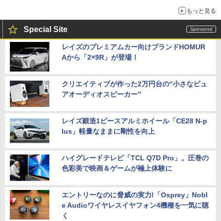
もっと見る
Special Site
レイズのプレミアムカー向けブランドHOMUR
Aから「2×9R」が登場！
クリエイティブが作った2万円台の“小さなピュ
アオーディオスピーカー”
レイズ鍛造1ピースアルミホイール「CE28 N-p
lus」軽量なままに剛性を向上
ハイグレードテレビ「TCL Q7D Pro」。圧巻の
色彩美で映画＆ゲームが極上体験に
エントリーなのに脅威の実力!「Osprey」Nobl
e Audioワイヤレスイヤフォン4機種を一気に聴
く