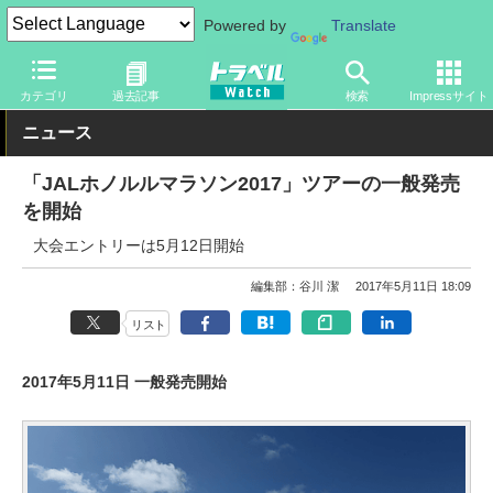
Powered by
Translate
トラベル Watch
地域
海外旅行
ハワイ
カテゴリ
過去記事
検索
Impressサイト
ニュース
「JALホノルルマラソン2017」ツアーの一般発売
を開始
大会エントリーは5月12日開始
編集部：谷川 潔
2017年5月11日 18:09
リスト
2017年5月11日 一般発売開始