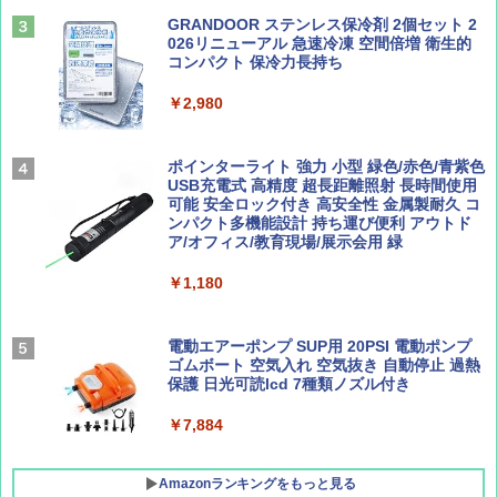
テント ワンタッチ RENEW 幅200 2-3人用 43
500002(88859)
GRANDOOR ステンレス保冷剤 2個セット 2
026リニューアル 急速冷凍 空間倍増 衛生的
Coyote No.89 特集 星野道夫 夢見る旅
A26 地球の歩き方 チェコ ポーランド スロヴ
コンパクト 保冷力長持ち
ァキア 2026～2027 地球の歩き方A ヨーロッ
￥5,999
パ
￥1,540
￥2,980
￥2,277
[キャンパーズコレクション 山善] 傘みたいに
広げるだけ パッとサッとテント ブラックコ
ーティング フルクローズ メッシュ 3-4人用
ポインターライト 強力 小型 緑色/赤色/青紫色
簡単設置 ポップアップテント エクルベージ
USB充電式 高精度 超長距離照射 長時間使用
AIRLINE（エアライン）2026年9月号【特
新しい日本地理 地図・統計・移動から読み
ュ(BC仕様) PATC-150B(EB)
可能 安全ロック付き 高安全性 金属製耐久 コ
集】ボーイング110周年を祝して！
解く (講談社現代新書)
ンパクト多機能設計 持ち運び便利 アウトド
ア/オフィス/教育現場/展示会用 緑
￥9,990
￥1,760
￥1,540
￥1,180
[キャンパーズコレクション 山善] 傘みたいに
広げるだけ パッとサッとテント キューブワ
イド ブラックコーティング フルクローズ メ
電動エアーポンプ SUP用 20PSI 電動ポンプ
ッシュ 4人用 簡単設置 ポップアップテント P
ゴムボート 空気入れ 空気抜き 自動停止 過熱
ATCW-150B エクルベージュ
保護 日光可読lcd 7種類ノズル付き
￥-
￥7,884
Amazonランキングをもっと見る