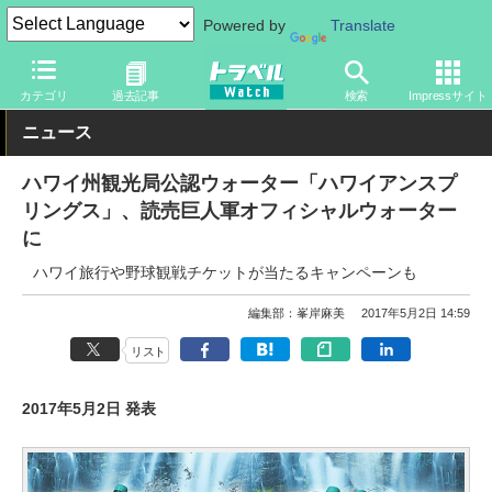
Powered by
Translate
トラベル Watch
地域
海外旅行
ハワイ
カテゴリ
過去記事
検索
Impressサイト
ニュース
ハワイ州観光局公認ウォーター「ハワイアンスプ
リングス」、読売巨人軍オフィシャルウォーター
に
ハワイ旅行や野球観戦チケットが当たるキャンペーンも
編集部：峯岸麻美
2017年5月2日 14:59
リスト
2017年5月2日 発表