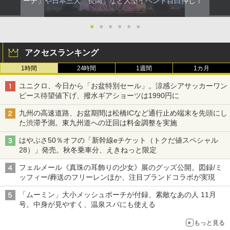
ーチ」や日本三大「長岡」など大型イベント目白押し！
●
●
●
●
●
●
アクセスランキング
1時間
24時間
1週間
1カ月
ユニクロ、今日から「お盆特別セール」。涼感シアサッカーワン
ピース待望値下げ、撥水ギアショーツは1990円に
九州の高速道路、お盆期間は松橋ICなど通行止め端末を先頭にし
た渋滞予測。東九州道への迂回は料金調整を実施
はやぶさ50％オフの「新幹線eチケット（トクだ値スペシャル
28）」発売。秋冬乗車分、えきねっと限定
フェルメール《真珠の耳飾りの少女》展のグッズ公開。図録/ミ
ッフィー/葬送のフリーレンほか、注目ブランドコラボが実現
「ムーミン」大小メッシュポーチが付録、素敵なあの人 11月
号。中身が見やすく、温泉スパにも使える
もっと見る