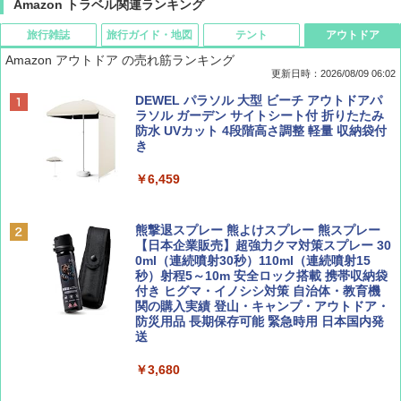
Amazon トラベル関連ランキング
旅行雑誌
旅行ガイド・地図
テント
アウトドア
Amazon アウトドア の売れ筋ランキング
更新日時：2026/08/09 06:02
BE-PAL(ビ-パル) 2026年 9 月号【特別付録:
地球の歩き方 スター・ウォーズ
[キャンパーズコレクション 山善] ポップアッ
DEWEL パラソル 大型 ビーチ アウトドアパ
SOTO ミニマル"旅"財布 ランダム2種】
プテント 傘みたいに広げて畳める パッとサ
ラソル ガーデン サイトシート付 折りたたみ
ッとサンシェード キューブ フルクローズ メ
防水 UVカット 4段階高さ調整 軽量 収納袋付
￥2,695
ッシュ 簡単設置 ワンタッチテント キャンプ
き
￥1,500
&ハイキング カーキ PATC-150(KH)
￥6,459
￥6,830
ディズニーファン ２０２６年 ９月号 [雑
A09 地球の歩き方 イタリア 2026～2027 地
誌] (ＤＩＳＮＥＹ ＦＡＮ)
球の歩き方A ヨーロッパ
熊撃退スプレー 熊よけスプレー 熊スプレー
PYKES PEAK (パイクスピーク) 着替えテン
【日本企業販売】超強力クマ対策スプレー 30
ト プライバシー テント 【中が透けない】 1
0ml（連続噴射30秒）110ml（連続噴射15
￥713
￥2,479
人用 折りたたみ 防災グッズ 災害用トイレ ビ
秒）射程5～10m 安全ロック搭載 携帯収納袋
ーチ ピクニック ポップアップテント 携帯 簡
付き ヒグマ・イノシシ対策 自治体・教育機
易 トイレテント (グレー)
関の購入実績 登山・キャンプ・アウトドア・
防災用品 長期保存可能 緊急時用 日本国内発
山と溪谷 2026年8月号「南アルプス大全」
D40 地球の歩き方 チェンマイ タイ北部の魅
送
￥4,980
力的な町 2026～2027 地球の歩き方D アジア
￥1,540
￥3,680
￥2,079
ENDLESS BASE 《めざましテレビで紹介》