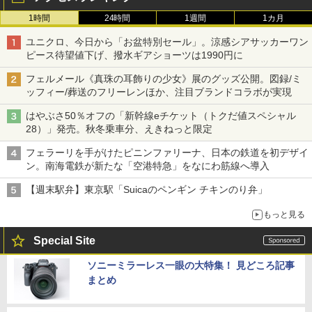
1時間
24時間
1週間
1カ月
ユニクロ、今日から「お盆特別セール」。涼感シアサッカーワン
ピース待望値下げ、撥水ギアショーツは1990円に
フェルメール《真珠の耳飾りの少女》展のグッズ公開。図録/ミ
ッフィー/葬送のフリーレンほか、注目ブランドコラボが実現
はやぶさ50％オフの「新幹線eチケット（トクだ値スペシャル
28）」発売。秋冬乗車分、えきねっと限定
フェラーリを手がけたピニンファリーナ、日本の鉄道を初デザイ
ン。南海電鉄が新たな「空港特急」をなにわ筋線へ導入
【週末駅弁】東京駅「Suicaのペンギン チキンのり弁」
もっと見る
Special Site
ソニーミラーレス一眼の大特集！ 見どころ記事
まとめ