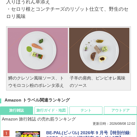
入りほうれん草添え
・セロリ根とコンテチーズのリゾット仕立て、野生のセ
ロリ風味
鱒のクレソン風味ソース、ト
子羊の肩肉、ピンピオレ風味
ウモロコシ粉のポレンタ添え
のソース
Amazon トラベル関連ランキング
旅行雑誌
旅行ガイド・地図
テント
アウトドア
Amazon 旅行雑誌 の売れ筋ランキング
更新日時：2026/08/08 12:02
BE-PAL(ビ-パル) 2026年 9 月号【特別付録: