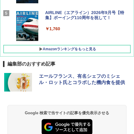
AIRLINE（エアライン）2026年9月号【特
集】ボーイング110周年を祝して！
￥1,760
Amazonランキングをもっと見る
編集部のおすすめ記事
D40 地球の歩き方 チェンマイ タイ北部の魅
[キャンパーズコレクション 山善] ポップアッ
GRANDOOR ステンレス保冷剤 2個セット 2
エールフランス、有名シェフのミシェ
力的な町 2026～2027 地球の歩き方D アジア
プテント 傘みたいに広げて畳める パッとサ
026リニューアル 急速冷凍 空間倍増 衛生的
ル・ロット氏とコラボした機内食を提供
ッとサンシェード キューブ フルクローズ メ
コンパクト 保冷力長持ち
ッシュ 簡単設置 ワンタッチテント キャンプ
￥2,079
&ハイキング カーキ PATC-150(KH)
￥2,980
￥6,830
地球の歩き方 スター・ウォーズ
BUNDOK(バンドック)ソロ ドーム 1 EX BDK
Google 検索で当サイトの記事を優先表示させる
-08EX カーキ ソロキャンプ ポリエステル フ
PYKES PEAK (パイクスピーク) 着替えテン
レーム ドーム型 テント
￥2,695
ト プライバシー テント 【中が透けない】 1
人用 折りたたみ 防災グッズ 災害用トイレ ビ
￥14,800