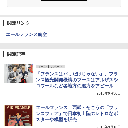
ーチ ピクニック ポップアップテント 携帯 簡
易 トイレテント (ブラック)
僕が見た未来【完全版】
DEWEL パラソル 大型 ビーチ アウトドアパ
￥4,980
ラソル ガーデン サイトシート付 折りたたみ
関連リンク
￥0
防水 UVカット 4段階高さ調整 軽量 収納袋付
き
エールフランス航空
ENDLESS BASE 《めざましテレビで紹介》
テント ワンタッチ RENEW 幅200 2-3人用 43
￥6,459
500002(88859)
A09 地球の歩き方 イタリア 2026～2027 地
関連記事
球の歩き方A ヨーロッパ
￥5,999
ポインターライト 強力 小型 緑色/赤色/青紫色
USB充電式 高精度 超長距離照射 長時間使用
￥2,479
可能 安全ロック付き 高安全性 金属製耐久 コ
イベントレポート
[キャンパーズコレクション 山善] 傘みたいに
ンパクト多機能設計 持ち運び便利 アウトド
「フランスはパリだけじゃない」、フラ
広げるだけ パッとサッとテント ブラックコ
ア/オフィス/教育現場/展示会用 緑
ンス観光開発機構のブースはアルザスや
ーティング フルクローズ メッシュ 3-4人用
ロワールなど各地方の魅力をアピール
簡単設置 ポップアップテント エクルベージ
A26 地球の歩き方 チェコ ポーランド スロヴ
￥1,180
ュ(BC仕様) PATC-150B(EB)
ァキア 2026～2027 地球の歩き方A ヨーロッ
2016年9月30日
パ
￥9,990
熊撃退スプレー 熊よけスプレー 熊スプレー
￥2,277
エールフランス、西武・そごうの「フラ
【日本企業販売】超強力クマ対策スプレー 30
0ml（連続噴射30秒）110ml（連続噴射15
ンスフェア」で日本初上陸のレトロなポ
[キャンパーズコレクション 山善] 傘みたいに
秒）射程5～10m 安全ロック搭載 携帯収納袋
スターや模型を販売
広げるだけ パッとサッとテント キューブワ
付き ヒグマ・イノシシ対策 自治体・教育機
イド ブラックコーティング フルクローズ メ
関の購入実績 登山・キャンプ・アウトドア・
2015年9月16日