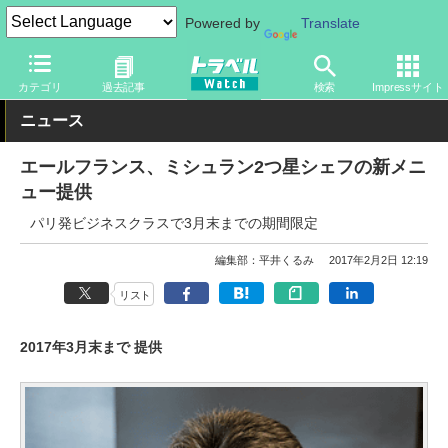
Powered by
Translate
トラベル Watch
地域
海外旅行
ヨーロッパ
カテゴリ
過去記事
検索
Impressサイト
ニュース
エールフランス、ミシュラン2つ星シェフの新メニ
ュー提供
パリ発ビジネスクラスで3月末までの期間限定
編集部：平井くるみ
2017年2月2日 12:19
リスト
2017年3月末まで 提供