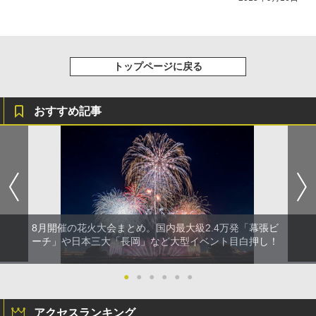
ッシュ 4人用 簡単設置 ポップアップテント P
防災用品 長期保存可能 緊急時用 日本国内発
ATCW-150B エクルベージュ
送
￥-
￥3,680
トップページに戻る
おすすめ記事
8月開催の花火大会まとめ。国内最大級2.4万発「幕張ビ
ーチ」や日本三大「長岡」など大型イベント目白押し！
●
●
●
●
●
●
アクセスランキング