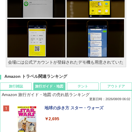
会場には公式アカウントが登録されたデモ機も用意されていた
Amazon トラベル関連ランキング
旅行雑誌
旅行ガイド・地図
テント
アウトドア
Amazon 旅行ガイド・地図 の売れ筋ランキング
更新日時：2026/08/09 06:02
BE-PAL(ビ-パル) 2026年 9 月号【特別付録:
地球の歩き方 スター・ウォーズ
SOTO ミニマル"旅"財布 ランダム2種】
￥2,695
￥1,500