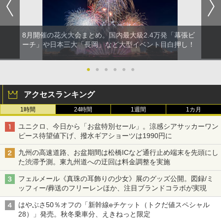
8月開催の花火大会まとめ。国内最大級2.4万発「幕張ビ
ーチ」や日本三大「長岡」など大型イベント目白押し！
●
●
●
●
●
●
アクセスランキング
1時間
24時間
1週間
1カ月
ユニクロ、今日から「お盆特別セール」。涼感シアサッカーワン
ピース待望値下げ、撥水ギアショーツは1990円に
九州の高速道路、お盆期間は松橋ICなど通行止め端末を先頭にし
た渋滞予測。東九州道への迂回は料金調整を実施
フェルメール《真珠の耳飾りの少女》展のグッズ公開。図録/ミ
ッフィー/葬送のフリーレンほか、注目ブランドコラボが実現
はやぶさ50％オフの「新幹線eチケット（トクだ値スペシャル
28）」発売。秋冬乗車分、えきねっと限定