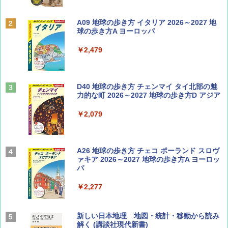
ディズニーファン ２０２６年 ９月号 [雑
A09 地球の歩き方 イタリア 2026～2027 地
誌] (ＤＩＳＮＥＹ ＦＡＮ)
球の歩き方A ヨーロッパ
￥713
￥2,479
山と溪谷 2026年8月号「南アルプス大全」
D40 地球の歩き方 チェンマイ タイ北部の魅
力的な町 2026～2027 地球の歩き方D アジア
￥1,540
￥2,079
Coyote No.89 特集 星野道夫 夢見る旅
A26 地球の歩き方 チェコ ポーランド スロヴ
ァキア 2026～2027 地球の歩き方A ヨーロッ
パ
￥1,540
￥2,277
AIRLINE（エアライン）2026年9月号【特
新しい日本地理 地図・統計・移動から読み
集】ボーイング110周年を祝して！
解く (講談社現代新書)