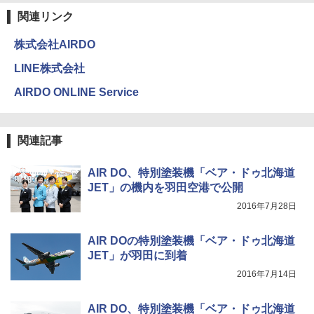
関連リンク
￥3,680
ENDLESS BASE 《めざましテレビで紹介》
株式会社AIRDO
テント ワンタッチ RENEW 幅200 2-3人用 43
500002(88859)
GRANDOOR ステンレス保冷剤 2個セット 2
LINE株式会社
026リニューアル 急速冷凍 空間倍増 衛生的
コンパクト 保冷力長持ち
￥5,999
AIRDO ONLINE Service
￥2,980
[キャンパーズコレクション 山善] 傘みたいに
関連記事
広げるだけ パッとサッとテント ブラックコ
ーティング フルクローズ メッシュ 3-4人用
ポインターライト 強力 小型 緑色/赤色/青紫色
簡単設置 ポップアップテント エクルベージ
USB充電式 高精度 超長距離照射 長時間使用
AIR DO、特別塗装機「ベア・ドゥ北海道
ュ(BC仕様) PATC-150B(EB)
可能 安全ロック付き 高安全性 金属製耐久 コ
JET」の機内を羽田空港で公開
ンパクト多機能設計 持ち運び便利 アウトド
ア/オフィス/教育現場/展示会用 緑
￥9,990
2016年7月28日
￥1,180
AIR DOの特別塗装機「ベア・ドゥ北海道
[キャンパーズコレクション 山善] 傘みたいに
広げるだけ パッとサッとテント キューブワ
JET」が羽田に到着
イド ブラックコーティング フルクローズ メ
電動エアーポンプ SUP用 20PSI 電動ポンプ
2016年7月14日
ッシュ 4人用 簡単設置 ポップアップテント P
ゴムボート 空気入れ 空気抜き 自動停止 過熱
ATCW-150B エクルベージュ
保護 日光可読lcd 7種類ノズル付き
AIR DO、特別塗装機「ベア・ドゥ北海道