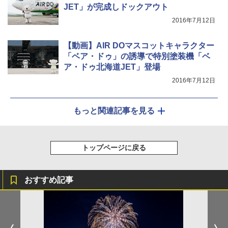
￥-
￥7,884
JET」が完成しドックアウト
2016年7月12日
【動画】AIR DOマスコットキャラクター
「ベア・ドゥ」の誘導で特別塗装機「ベ
ア・ドゥ北海道JET」登場
2016年7月12日
もっと関連記事を見る
トップページに戻る
おすすめ記事