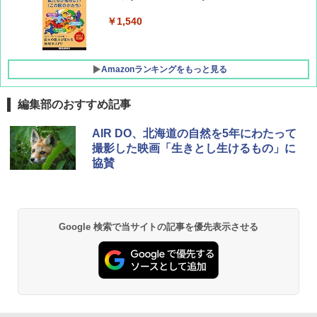
￥1,760
￥1,540
Amazonランキングをもっと見る
編集部のおすすめ記事
[キャンパーズコレクション 山善] ポップアッ
DEWEL パラソル 大型 ビーチ アウトドアパ
AIR DO、北海道の自然を5年にわたって
プテント 傘みたいに広げて畳める パッとサ
ラソル ガーデン サイトシート付 折りたたみ
撮影した映画「生きとし生けるもの」に
ッとサンシェード キューブ フルクローズ メ
防水 UVカット 4段階高さ調整 軽量 収納袋付
協賛
ッシュ 簡単設置 ワンタッチテント キャンプ
き
&ハイキング カーキ PATC-150(KH)
￥6,459
￥6,830
Google 検索で当サイトの記事を優先表示させる
熊撃退スプレー 熊よけスプレー 熊スプレー
PYKES PEAK (パイクスピーク) 着替えテン
【日本企業販売】超強力クマ対策スプレー 30
ト プライバシー テント 【中が透けない】 1
0ml（連続噴射30秒）110ml（連続噴射15
人用 折りたたみ 防災グッズ 災害用トイレ ビ
秒）射程5～10m 安全ロック搭載 携帯収納袋
ーチ ピクニック ポップアップテント 携帯 簡
付き ヒグマ・イノシシ対策 自治体・教育機
易 トイレテント (グレー)
関の購入実績 登山・キャンプ・アウトドア・
防災用品 長期保存可能 緊急時用 日本国内発
送
￥4,980