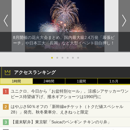
8月開催の花火大会まとめ。国内最大級2.4万発「幕張ビ
ーチ」や日本三大「長岡」など大型イベント目白押し！
●
●
●
●
●
●
アクセスランキング
1時間
24時間
1週間
1カ月
ユニクロ、今日から「お盆特別セール」。涼感シアサッカーワン
ピース待望値下げ、撥水ギアショーツは1990円に
はやぶさ50％オフの「新幹線eチケット（トクだ値スペシャル
28）」発売。秋冬乗車分、えきねっと限定
【週末駅弁】東京駅「Suicaのペンギン チキンのり弁」