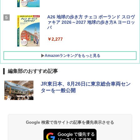
AIRLINE（エアライン）2026年9月号【特
A26 地球の歩き方 チェコ ポーランド スロヴ
集】ボーイング110周年を祝して！
ァキア 2026～2027 地球の歩き方A ヨーロッ
パ
￥1,760
￥2,277
Amazonランキングをもっと見る
編集部のおすすめ記事
[キャンパーズコレクション 山善] ポップアッ
GRANDOOR ステンレス保冷剤 2個セット 2
JR東日本、8月26日に東京総合車両セン
プテント 傘みたいに広げて畳める パッとサ
026リニューアル 急速冷凍 空間倍増 衛生的
ターを一般公開
ッとサンシェード キューブ フルクローズ メ
コンパクト 保冷力長持ち
ッシュ 簡単設置 ワンタッチテント キャンプ
&ハイキング カーキ PATC-150(KH)
￥2,980
￥6,830
BUNDOK(バンドック)ソロ ドーム 1 EX BDK
Google 検索で当サイトの記事を優先表示させる
-08EX カーキ ソロキャンプ ポリエステル フ
PYKES PEAK (パイクスピーク) 着替えテン
レーム ドーム型 テント
ト プライバシー テント 【中が透けない】 1