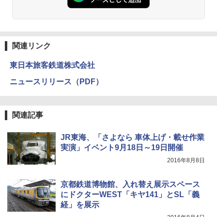
人用 折りたたみ 防災グッズ 災害用トイレ ビ
￥14,800
ーチ ピクニック ポップアップテント 携帯 簡
易 トイレテント (ブラック)
DEWEL パラソル 大型 ビーチ アウトドアパ
￥4,980
ラソル ガーデン サイトシート付 折りたたみ
関連リンク
防水 UVカット 4段階高さ調整 軽量 収納袋付
き
東日本旅客鉄道株式会社
ENDLESS BASE 《めざましテレビで紹介》
テント ワンタッチ RENEW 幅200 2-3人用 43
￥6,459
ニュースリリース（PDF）
500002(88859)
￥5,999
熊撃退スプレー 熊よけスプレー 熊スプレー
【日本企業販売】超強力クマ対策スプレー 30
関連記事
0ml（連続噴射30秒）110ml（連続噴射15
[キャンパーズコレクション 山善] 傘みたいに
秒）射程5～10m 安全ロック搭載 携帯収納袋
広げるだけ パッとサッとテント ブラックコ
付き ヒグマ・イノシシ対策 自治体・教育機
JR東海、「さよなら 車体上げ・載せ作業
ーティング フルクローズ メッシュ 3-4人用
関の購入実績 登山・キャンプ・アウトドア・
実演」イベント9月18日～19日開催
簡単設置 ポップアップテント エクルベージ
防災用品 長期保存可能 緊急時用 日本国内発
ュ(BC仕様) PATC-150B(EB)
送
2016年8月8日
￥9,990
￥3,680
京都鉄道博物館、入れ替え展示スペース
にドクターWEST「キヤ141」とSL「義
経」を展示
[キャンパーズコレクション 山善] 傘みたいに
着替えテント トイレテント 透けない【換気
広げるだけ パッとサッとテント キューブワ
通気窓付き】収納袋付き UVカット 防水 防災