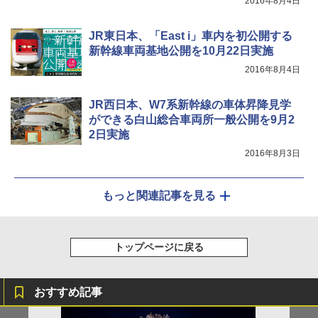
2016年8月4日
イド ブラックコーティング フルクローズ メ
コンパクト iimono117 (ブルー)
ッシュ 4人用 簡単設置 ポップアップテント P
ATCW-150B エクルベージュ
￥3,080
JR東日本、「East i」車内を初公開する
新幹線車両基地公開を10月22日実施
￥-
2016年8月4日
JR西日本、W7系新幹線の車体昇降見学
ができる白山総合車両所一般公開を9月2
2日実施
2016年8月3日
もっと関連記事を見る
トップページに戻る
おすすめ記事