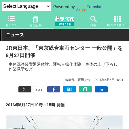
Powered by
Translate
トラベル Watch
地域
国内旅行
東京
カテゴリ
過去記事
検索
Impressサイト
ニュース
JR東日本、「東京総合車両センター 一般公開」を
8月27日開催
車体洗浄装置通過体験、運転台操作体験、車体の上げ下ろし
作業見学など
編集部：正田拓也
2016年8月8日 20:21
リスト
2016年8月27日10時～15時 開催