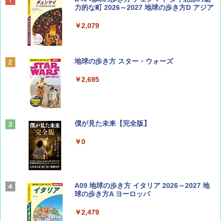
SOTO ミニマル"旅"財布 ランダム2種】
力的な町 2026～2027 地球の歩き方D アジア
￥1,500
￥2,079
ディズニーファン ２０２６年 ９月号 [雑
地球の歩き方 スター・ウォーズ
誌] (ＤＩＳＮＥＹ ＦＡＮ)
￥2,695
￥713
山と溪谷 2026年8月号「南アルプス大全」
僕が見た未来【完全版】
￥1,540
￥0
Coyote No.89 特集 星野道夫 夢見る旅
A09 地球の歩き方 イタリア 2026～2027 地
球の歩き方A ヨーロッパ
￥1,540
￥2,479