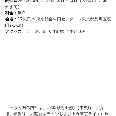
開催日時：
2016年8月27日 10時～15時（入場は14時30
分まで）
料金：
無料
会場：
JR東日本 東京総合車両センター（東京都品川区広
町2-1-19）
アクセス：
京浜東北線 大井町駅 徒歩約10分
一般公開の内容は、E233系を4種類（中央線、京葉
線、横浜線、湘南新宿ラインおよび上野東京ライン）展