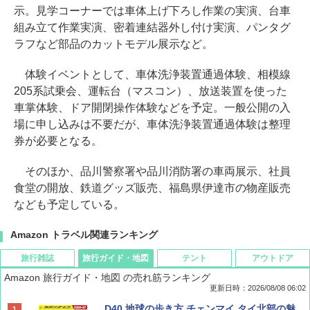
示。見学コーナーでは車体上げ下ろし作業の実演、台車
組み立て作業実演、密着連結器外し付け実演、パンタグ
ラフなど部品のカットモデル展示など。
体験イベントとして、車体洗浄装置通過体験、相模線
205系試乗会、運転台（マスコン）、放送装置を使った
車掌体験、ドア開閉操作体験などを予定。一般公開の入
場に申し込みは不要だが、車体洗浄装置通過体験は整理
券が必要となる。
そのほか、品川警察署や品川消防署の車両展示、社員
食堂の開放、鉄道グッズ販売、福島県伊達市の物産販売
なども予定している。
Amazon トラベル関連ランキング
旅行雑誌
旅行ガイド・地図
テント
アウトドア
Amazon 旅行ガイド・地図 の売れ筋ランキング
更新日時：2026/08/08 06:02
BE-PAL(ビ-パル) 2026年 9 月号【特別付録:
D40 地球の歩き方 チェンマイ タイ北部の魅