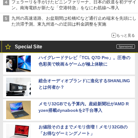
フェラーリを手がけたピニンファリーナ、日本の鉄道を初デザイ
ン。南海電鉄が新たな「空港特急」をなにわ筋線へ導入
九州の高速道路、お盆期間は松橋ICなど通行止め端末を先頭にし
た渋滞予測。東九州道への迂回は料金調整を実施
もっと見る
Special Site
ハイグレードテレビ「TCL Q7D Pro」。圧巻の
色彩美で映画＆ゲームが極上体験に
総合オーディオブランドに進化するSHANLING
とは何者か？
メモリ32GBでも予算内。産経新聞社がAMD R
yzen搭載dynabookを2千台導入
お値段そのままでメモリ倍増！メモリ32GBの
「お得なゲーミングノート」