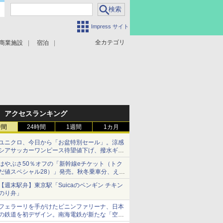
Impress サイト
全カテゴリ
商業施設
宿泊
アクセスランキング
時間
24時間
1週間
1カ月
ユニクロ、今日から「お盆特別セール」。涼感
シアサッカーワンピース待望値下げ、撥水ギア
ショーツは1990円に
はやぶさ50％オフの「新幹線eチケット（トク
だ値スペシャル28）」発売。秋冬乗車分、えき
ねっと限定
【週末駅弁】東京駅「Suicaのペンギン チキン
のり弁」
フェラーリを手がけたピニンファリーナ、日本
の鉄道を初デザイン。南海電鉄が新たな「空港
特急」をなにわ筋線へ導入