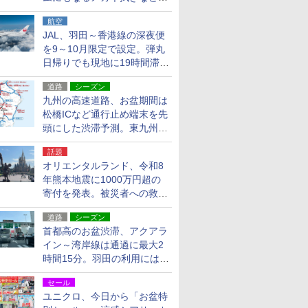
貨24種
航空
JAL、羽田～香港線の深夜便
を9～10月限定で設定。弾丸
日帰りでも現地に19時間滞在
できる
道路
シーズン
九州の高速道路、お盆期間は
松橋ICなど通行止め端末を先
頭にした渋滞予測。東九州道
への迂回は料金調整を実施
話題
オリエンタルランド、令和8
年熊本地震に1000万円超の
寄付を発表。被災者への救援
活動・復旧支援
道路
シーズン
首都高のお盆渋滞、アクアラ
イン～湾岸線は通過に最大2
時間15分。羽田の利用には
「空港西出口」の利用検討を
セール
ユニクロ、今日から「お盆特