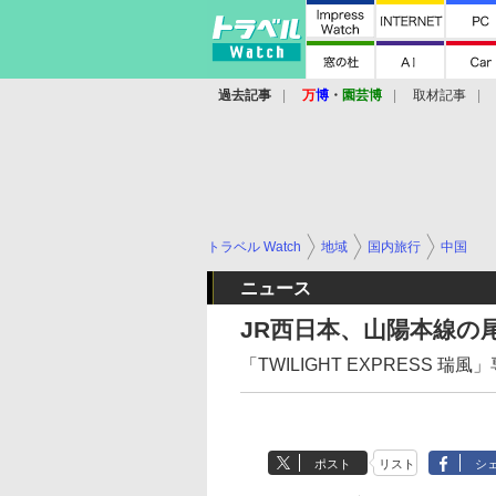
過去記事
万
博
・
園芸博
取材記事
トラベル Watch
地域
国内旅行
中国
ニュース
JR西日本、山陽本線の
「TWILIGHT EXPRESS
ポスト
リスト
シ