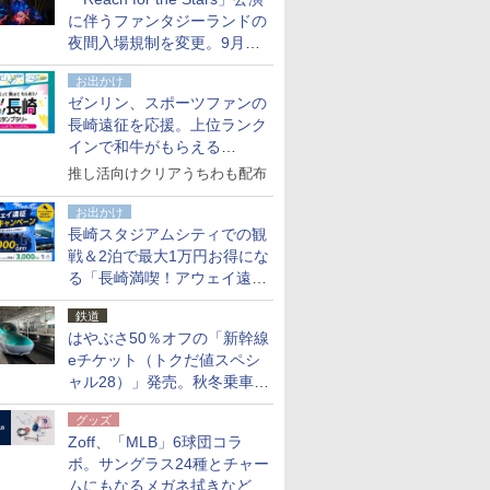
た
に伴うファンタジーランドの
夜間入場規制を変更。9月か
ら18時50分～20時ごろに
お出かけ
ゼンリン、スポーツファンの
長崎遠征を応援。上位ランク
インで和牛がもらえる
「GO！GO！長崎スタンプラ
推し活向けクリアうちわも配布
リー」
お出かけ
長崎スタジアムシティでの観
戦＆2泊で最大1万円お得にな
る「長崎満喫！アウェイ遠征
応援キャンペーン」
鉄道
はやぶさ50％オフの「新幹線
eチケット（トクだ値スペシ
ャル28）」発売。秋冬乗車
分、えきねっと限定
グッズ
Zoff、「MLB」6球団コラ
ボ。サングラス24種とチャー
ムにもなるメガネ拭きなど雑