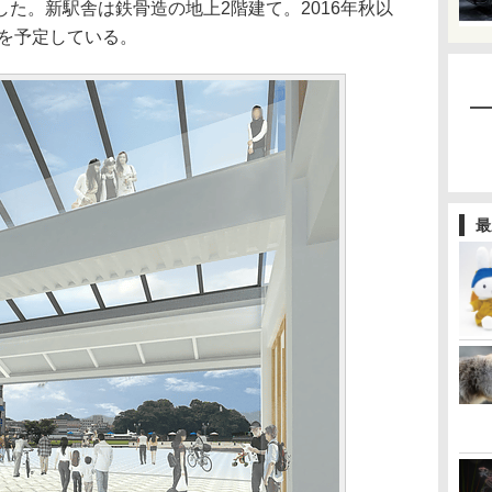
た。新駅舎は鉄骨造の地上2階建て。2016年秋以
ろを予定している。
最