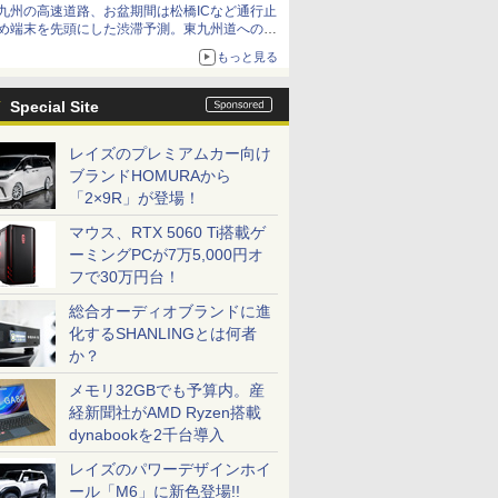
九州の高速道路、お盆期間は松橋ICなど通行止
め端末を先頭にした渋滞予測。東九州道への迂
回は料金調整を実施
もっと見る
Special Site
レイズのプレミアムカー向け
ブランドHOMURAから
「2×9R」が登場！
マウス、RTX 5060 Ti搭載ゲ
ーミングPCが7万5,000円オ
フで30万円台！
総合オーディオブランドに進
化するSHANLINGとは何者
か？
メモリ32GBでも予算内。産
経新聞社がAMD Ryzen搭載
dynabookを2千台導入
レイズのパワーデザインホイ
ール「M6」に新色登場!!