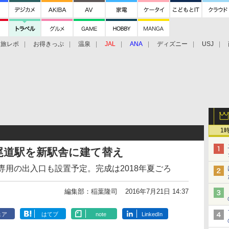
旅レポ
お得きっぷ
温泉
JAL
ANA
ディズニー
USJ
1
尾道駅を新駅舎に建て替え
 瑞風」専用の出入口も設置予定。完成は2018年夏ごろ
編集部：稲葉隆司
2016年7月21日 14:37
ェア
はてブ
note
LinkedIn