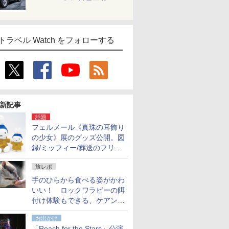
トラベル Watch をフォローする
新記事
話題
フェルメール《真珠の耳飾り
の少女》展のグッズ公開。図
録/ミッフィー/葬送のフリー
レンほか、注目ブランドコラ
旅レポ
ボが実現
手のひらから食べる姿がかわ
いい！ ロックワラビーの餌
付け体験もできる、ケアンズ
でアサートン高原の日本語ガ
お出かけ
イド付きツアーに参加してみ
「Reach for the Stars」公演