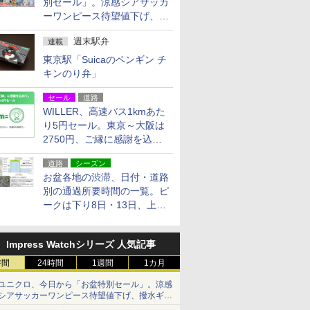
別セール」。涼感シアサッカ
ーワンピース待望値下げ、撥
水ギアショーツは1990円に
週末駅弁
連載
東京駅「Suicaのペンギン チ
キンのり弁」
セール
道路
WILLER、高速バス1kmあた
り5円セール。東京～大阪は
2750円、ご縁に感謝を込め
た20周年記念キャンペーン
道路
シーズン
お盆各地の渋滞、日付・道路
別の通過所要時間の一覧。ピ
ークは下り8日・13日、上り
14日・15日
Impress Watchシリーズ 人気記事
時間
24時間
1週間
1カ月
ユニクロ、今日から「お盆特別セール」。涼感
シアサッカーワンピース待望値下げ、撥水ギア
ショーツは1990円に