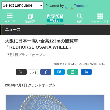
Powered by
Translate
トラベル Watch
地域
国内旅行
京都・大阪
カテゴリ
過去記事
検索
Impressサイト
ニュース
大阪に日本一高い全高123mの観覧車
「REDHORSE OSAKA WHEEL」
7月1日グランドオープン
編集部：正田拓也
2016年6月24日 10:50
リスト
2016年7月1日 グランドオープン