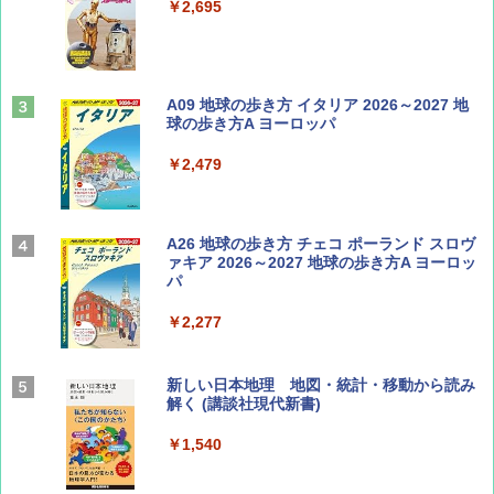
￥2,695
￥713
山と溪谷 2026年8月号「南アルプス大全」
A09 地球の歩き方 イタリア 2026～2027 地
球の歩き方A ヨーロッパ
￥1,540
￥2,479
Coyote No.89 特集 星野道夫 夢見る旅
A26 地球の歩き方 チェコ ポーランド スロヴ
ァキア 2026～2027 地球の歩き方A ヨーロッ
パ
￥1,540
￥2,277
AIRLINE（エアライン）2026年9月号【特
新しい日本地理 地図・統計・移動から読み
集】ボーイング110周年を祝して！
解く (講談社現代新書)
￥1,760
￥1,540