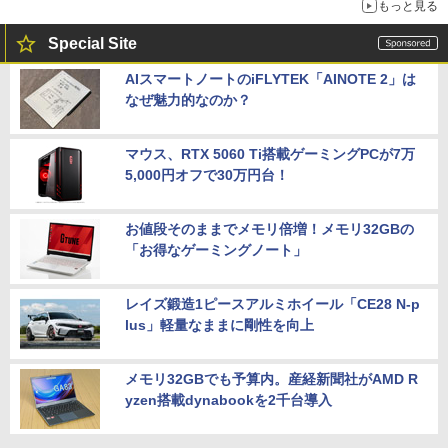
もっと見る
Special Site
AIスマートノートのiFLYTEK「AINOTE 2」は
なぜ魅力的なのか？
マウス、RTX 5060 Ti搭載ゲーミングPCが7万
5,000円オフで30万円台！
お値段そのままでメモリ倍増！メモリ32GBの
「お得なゲーミングノート」
レイズ鍛造1ピースアルミホイール「CE28 N-p
lus」軽量なままに剛性を向上
メモリ32GBでも予算内。産経新聞社がAMD R
yzen搭載dynabookを2千台導入