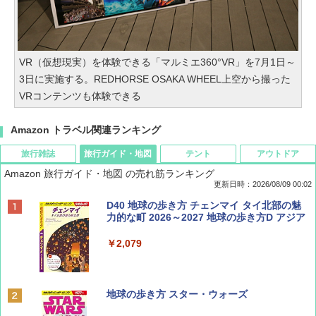
VR（仮想現実）を体験できる「マルミエ360°VR」を7月1日～
3日に実施する。REDHORSE OSAKA WHEEL上空から撮った
VRコンテンツも体験できる
Amazon トラベル関連ランキング
旅行雑誌
旅行ガイド・地図
テント
アウトドア
Amazon 旅行ガイド・地図 の売れ筋ランキング
更新日時：2026/08/09 00:02
BE-PAL(ビ-パル) 2026年 9 月号【特別付録:
D40 地球の歩き方 チェンマイ タイ北部の魅
SOTO ミニマル"旅"財布 ランダム2種】
力的な町 2026～2027 地球の歩き方D アジア
￥1,500
￥2,079
ディズニーファン ２０２６年 ９月号 [雑
地球の歩き方 スター・ウォーズ
誌] (ＤＩＳＮＥＹ ＦＡＮ)