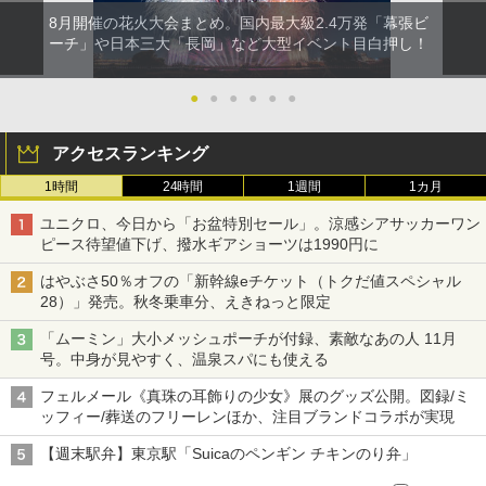
8月開催の花火大会まとめ。国内最大級2.4万発「幕張ビ
ーチ」や日本三大「長岡」など大型イベント目白押し！
●
●
●
●
●
●
アクセスランキング
1時間
24時間
1週間
1カ月
ユニクロ、今日から「お盆特別セール」。涼感シアサッカーワン
ピース待望値下げ、撥水ギアショーツは1990円に
はやぶさ50％オフの「新幹線eチケット（トクだ値スペシャル
28）」発売。秋冬乗車分、えきねっと限定
「ムーミン」大小メッシュポーチが付録、素敵なあの人 11月
号。中身が見やすく、温泉スパにも使える
フェルメール《真珠の耳飾りの少女》展のグッズ公開。図録/ミ
ッフィー/葬送のフリーレンほか、注目ブランドコラボが実現
【週末駅弁】東京駅「Suicaのペンギン チキンのり弁」