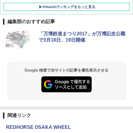
Amazonランキングをもっと見る
編集部のおすすめ記事
[キャンパーズコレクション 山善] ポップアッ
DEWEL パラソル 大型 ビーチ アウトドアパ
「万博鉄道まつり2017」が万博記念公園
プテント 傘みたいに広げて畳める パッとサ
ラソル ガーデン サイトシート付 折りたたみ
で3月18日、19日開催
ッとサンシェード キューブ フルクローズ メ
防水 UVカット 4段階高さ調整 軽量 収納袋付
ッシュ 簡単設置 ワンタッチテント キャンプ
き
&ハイキング カーキ PATC-150(KH)
￥6,459
￥6,830
Google 検索で当サイトの記事を優先表示させる
熊撃退スプレー 熊よけスプレー 熊スプレー
PYKES PEAK (パイクスピーク) 着替えテン
【日本企業販売】超強力クマ対策スプレー 30
ト プライバシー テント 【中が透けない】 1
0ml（連続噴射30秒）110ml（連続噴射15
人用 折りたたみ 防災グッズ 災害用トイレ ビ
秒）射程5～10m 安全ロック搭載 携帯収納袋
ーチ ピクニック ポップアップテント 携帯 簡
付き ヒグマ・イノシシ対策 自治体・教育機
易 トイレテント (ブラック)
関の購入実績 登山・キャンプ・アウトドア・
防災用品 長期保存可能 緊急時用 日本国内発
送
￥4,980
関連リンク
￥3,680
REDHORSE OSAKA WHEEL
ENDLESS BASE 《めざましテレビで紹介》
テント ワンタッチ RENEW 幅200 2-3人用 43