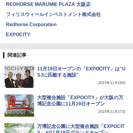
REDHORSE MARUMIE PLAZA 大阪店
500002(89232)
GRANDOOR ステンレス保冷剤 2個セット 2
026リニューアル 急速冷凍 空間倍増 衛生的
フィリスウィールインベストメント株式会社
コンパクト 保冷力長持ち
￥5,999
Redhorse Corporation
￥2,980
[キャンパーズコレクション 山善] 傘みたいに
EXPOCITY
広げるだけ パッとサッとテント ブラックコ
ーティング フルクローズ メッシュ 3-4人用
ポインターライト 強力 小型 緑色/赤色/青紫色
簡単設置 ポップアップテント エクルベージ
USB充電式 高精度 超長距離照射 長時間使用
ュ(BC仕様) PATC-150B(EB)
可能 安全ロック付き 高安全性 金属製耐久 コ
関連記事
ンパクト多機能設計 持ち運び便利 アウトド
ア/オフィス/教育現場/展示会用 緑
￥9,990
11月19日オープンの「EXPOCITY」は“U
￥1,180
SJに匹敵する施設”
[キャンパーズコレクション 山善] 傘みたいに
2015年11月19日
広げるだけ パッとサッとテント キューブワ
イド ブラックコーティング フルクローズ メ
電動エアーポンプ SUP用 20PSI 電動ポンプ
ッシュ 4人用 簡単設置 ポップアップテント P
ゴムボート 空気入れ 空気抜き 自動停止 過熱
大型複合施設「EXPOCITY」が大阪の万
ATCW-150B エクルベージュ
保護 日光可読lcd 7種類ノズル付き
博記念公園に11月19日オープン
￥-
￥7,884
2015年11月17日
万博記念公園に大型複合施設「EXPOCIT
Y」が11月19日グランドオープン