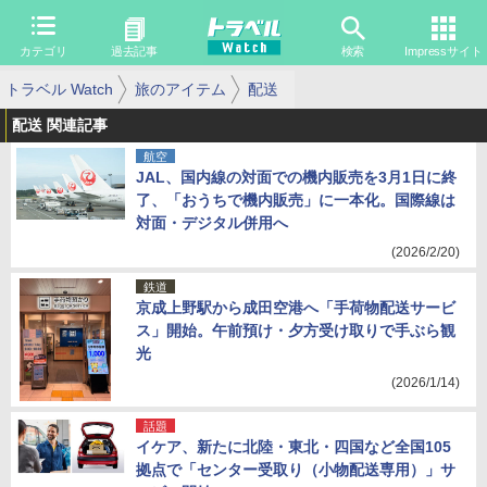
カテゴリ
過去記事
検索
Impressサイト
トラベル Watch
旅のアイテム
配送
配送 関連記事
航空
JAL、国内線の対面での機内販売を3月1日に終
了、「おうちで機内販売」に一本化。国際線は
対面・デジタル併用へ
(2026/2/20)
鉄道
京成上野駅から成田空港へ「手荷物配送サービ
ス」開始。午前預け・夕方受け取りで手ぶら観
光
(2026/1/14)
話題
イケア、新たに北陸・東北・四国など全国105
拠点で「センター受取り（小物配送専用）」サ