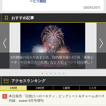
ービス開始
(2025/12/27)
おすすめ記事
8月開催の花火大会まとめ。国内最大級2.4万発「幕張ビ
ーチ」や日本三大「長岡」など大型イベント目白押し！
●
●
●
●
●
●
アクセスランキング
1時間
24時間
1週間
1カ月
本日発売「日焼けハローキティ」ビッグトート＆チャームポーチ
付録、sweet 9月号増刊