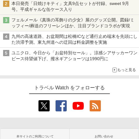
本日発売「日焼けキティ」文具9点セットが付録、sweet 9月
号。平成ギャルな缶ケース入り
フェルメール《真珠の耳飾りの少女》展のグッズ公開。図録/ミ
ッフィー/葬送のフリーレンほか、注目ブランドコラボが実現
九州の高速道路、お盆期間は松橋ICなど通行止め端末を先頭にし
た渋滞予測。東九州道への迂回は料金調整を実施
ユニクロ、今日から「お盆特別セール」。涼感シアサッカーワン
ピース待望値下げ、撥水ギアショーツは1990円に
もっと見る
トラベル Watch をフォローする
本サイトのご利用について
お問い合わせ