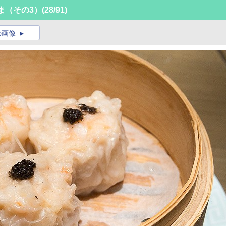
ま（その3）
(28/91)
の画像