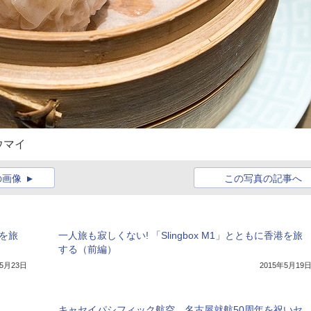
ウマイ
の画像
この写真の記事へ
港を旅
一人旅も寂しくない! 「Slingbox M1」とともに香港を旅
する（前編）
年5月23日
2015年5月19
キャセイパシフィック航空、名古屋就航50周年を祝いセ