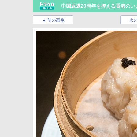
中国返還20周年を控える香港のい
前の画像
次