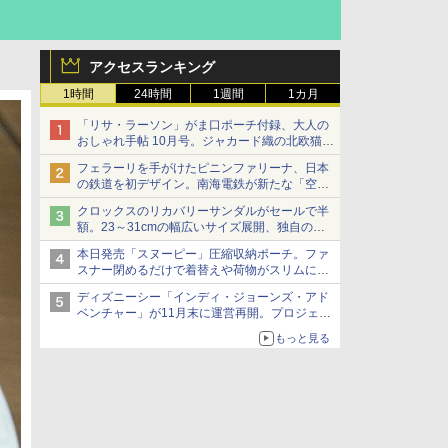
アクセスランキング
1時間
24時間
1週間
1カ月
「リサ・ラーソン」がま口ポーチ付録、大人の
おしゃれ手帖 10月号。ジャカード織の北欧猫デ
ザイン
フェラーリを手がけたピニンファリーナ、日本
の鉄道を初デザイン。南海電鉄が新たな「空港
特急」をなにわ筋線へ導入
クロックスのリカバリーサンダルがセールで半
額。23～31cmの幅広いサイズ展開、独自のク
ッション素材を採用
本日発売「スヌーピー」圧縮収納ポーチ。ファ
スナー閉めるだけで着替えや荷物がスリムにま
とまる
ディズニーシー「インディ・ジョーンズ・アド
ベンチャー」が11月末に運営再開。プロジェク
ションマッピングを追加、DPAは1500円
もっと見る