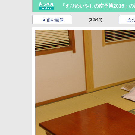
「えひめいやしの南予博2016」
(32/44)
前の画像
次