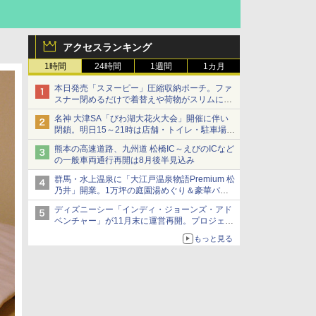
アクセスランキング
1時間
24時間
1週間
1カ月
本日発売「スヌーピー」圧縮収納ポーチ。ファ
スナー閉めるだけで着替えや荷物がスリムにま
とまる
名神 大津SA「びわ湖大花火大会」開催に伴い
閉鎖。明日15～21時は店舗・トイレ・駐車場の
利用不可
熊本の高速道路、九州道 松橋IC～えびのICなど
の一般車両通行再開は8月後半見込み
群馬・水上温泉に「大江戸温泉物語Premium 松
乃井」開業。1万坪の庭園湯めぐり＆豪華バイ
キングを体験してきた！
ディズニーシー「インディ・ジョーンズ・アド
ベンチャー」が11月末に運営再開。プロジェク
ションマッピングを追加、DPAは1500円
もっと見る