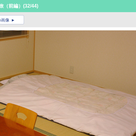
の旅（前編）
(32/44)
の画像