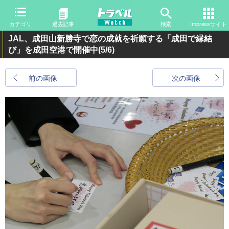
カテゴリ
過去記事
検索
Impressサイト
JAL、成田山新勝寺で恋の成就を祈願する「成田で縁結
び」を成田空港で開催中
(5/6)
前の画像
次の画像