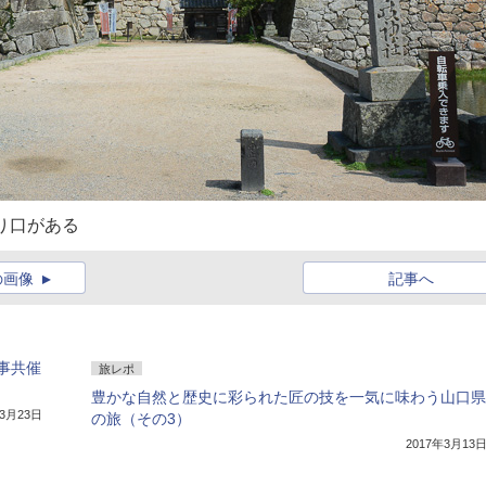
り口がある
の画像
記事へ
事共催
旅レポ
豊かな自然と歴史に彩られた匠の技を一気に味わう山口県
年3月23日
の旅（その3）
2017年3月13