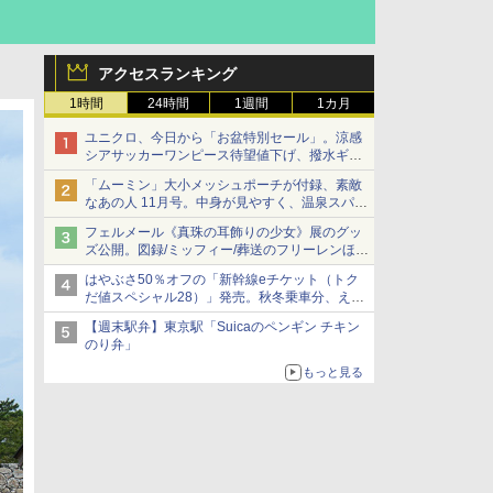
アクセスランキング
1時間
24時間
1週間
1カ月
ユニクロ、今日から「お盆特別セール」。涼感
シアサッカーワンピース待望値下げ、撥水ギア
ショーツは1990円に
「ムーミン」大小メッシュポーチが付録、素敵
なあの人 11月号。中身が見やすく、温泉スパに
も使える
フェルメール《真珠の耳飾りの少女》展のグッ
ズ公開。図録/ミッフィー/葬送のフリーレンほ
か、注目ブランドコラボが実現
はやぶさ50％オフの「新幹線eチケット（トク
だ値スペシャル28）」発売。秋冬乗車分、えき
ねっと限定
【週末駅弁】東京駅「Suicaのペンギン チキン
のり弁」
もっと見る