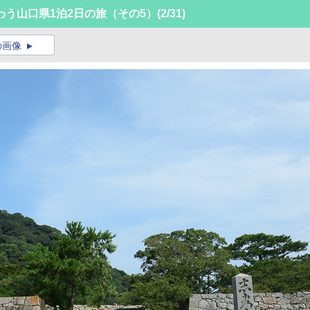
う山口県1泊2日の旅（その5）
(2/31)
の画像