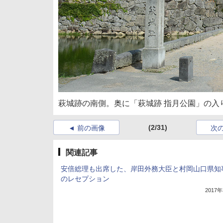
萩城跡の南側。奥に「萩城跡 指月公園」の入
(2/31)
前の画像
次
関連記事
安倍総理も出席した、岸田外務大臣と村岡山口県知
のレセプション
2017