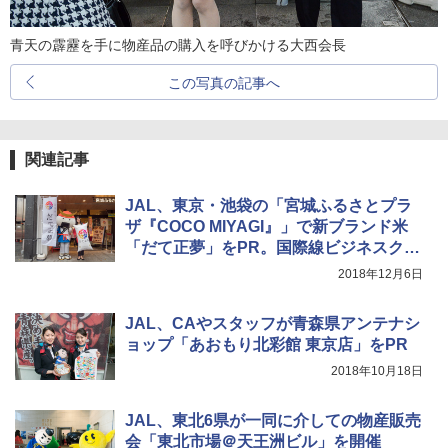
青天の霹靂を手に物産品の購入を呼びかける大西会長
この写真の記事へ
関連記事
JAL、東京・池袋の「宮城ふるさとプラ
ザ『COCO MIYAGI』」で新ブランド米
「だて正夢」をPR。国際線ビジネスクラ
スで提供中
2018年12月6日
JAL、CAやスタッフが青森県アンテナシ
ョップ「あおもり北彩館 東京店」をPR
2018年10月18日
JAL、東北6県が一同に介しての物産販売
会「東北市場＠天王洲ビル」を開催