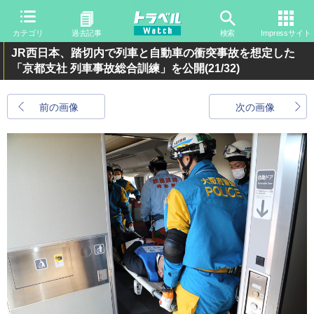
カテゴリ
過去記事
検索
Impressサイト
JR西日本、踏切内で列車と自動車の衝突事故を想定した
「京都支社 列車事故総合訓練」を公開
(21/32)
前の画像
次の画像