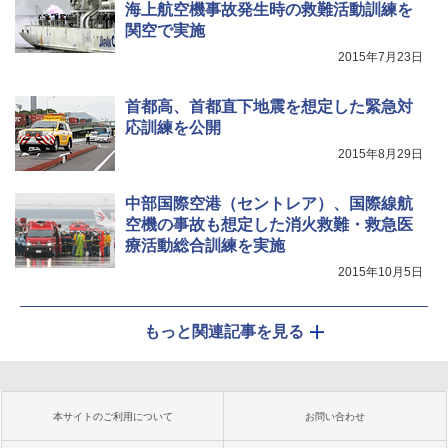
海上航空機事故発生時の救難活動訓練を
関空で実施
2015年7月23日
首都高、首都直下地震を想定した緊急対
応訓練を公開
2015年8月29日
中部国際空港（セントレア）、国際線航
空機の事故も想定した消火救難・救急医
療活動総合訓練を実施
2015年10月5日
もっと関連記事を見る
本サイトのご利用について
お問い合わせ