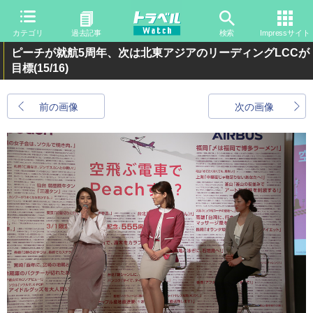
カテゴリ
過去記事
検索
Impressサイト
ピーチが就航5周年、次は北東アジアのリーディングLCCが
目標
(15/16)
前の画像
次の画像