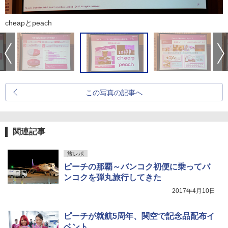
cheapとpeach
この写真の記事へ
関連記事
旅レポ
ピーチの那覇～バンコク初便に乗ってバ
ンコクを弾丸旅行してきた
2017年4月10日
ピーチが就航5周年、関空で記念品配布イ
ベント