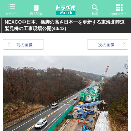
カテゴリ
過去記事
検索
Impressサイト
NEXCO中日本、橋脚の高さ日本一を更新する東海北陸道
鷲見橋の工事現場公開
(40/42)
前の画像
次の画像