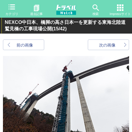
カテゴリ
過去記事
検索
Impressサイト
NEXCO中日本、橋脚の高さ日本一を更新する東海北陸道
鷲見橋の工事現場公開
(15/42)
前の画像
次の画像