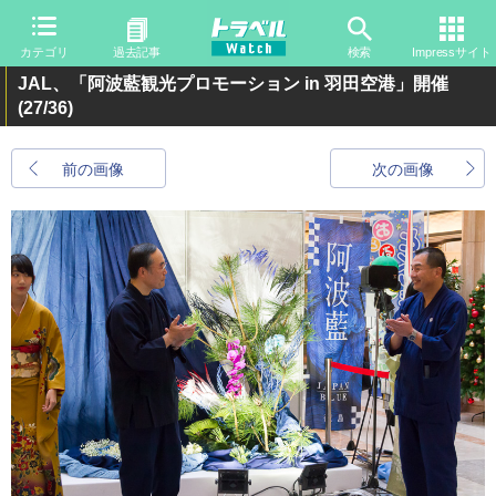
カテゴリ
過去記事
検索
Impressサイト
JAL、「阿波藍観光プロモーション in 羽田空港」開催
(27/36)
前の画像
次の画像