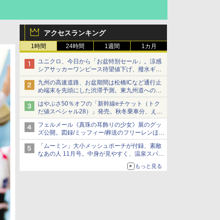
アクセスランキング
1時間
24時間
1週間
1カ月
ユニクロ、今日から「お盆特別セール」。涼感
シアサッカーワンピース待望値下げ、撥水ギア
ショーツは1990円に
九州の高速道路、お盆期間は松橋ICなど通行止
め端末を先頭にした渋滞予測。東九州道への迂
回は料金調整を実施
はやぶさ50％オフの「新幹線eチケット（トク
だ値スペシャル28）」発売。秋冬乗車分、えき
ねっと限定
フェルメール《真珠の耳飾りの少女》展のグッ
ズ公開。図録/ミッフィー/葬送のフリーレンほ
か、注目ブランドコラボが実現
「ムーミン」大小メッシュポーチが付録、素敵
なあの人 11月号。中身が見やすく、温泉スパに
も使える
もっと見る