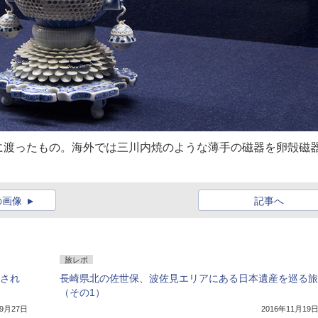
に渡ったもの。海外では三川内焼のような薄手の磁器を卵殻磁
の画像
記事へ
旅レポ
定され
長崎県北の佐世保、波佐見エリアにある日本遺産を巡る旅
（その1）
年9月27日
2016年11月19