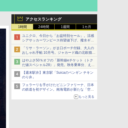
アクセスランキング
1時間
24時間
1週間
1カ月
ユニクロ、今日から「お盆特別セール」。涼感
シアサッカーワンピース待望値下げ、撥水ギア
ショーツは1990円に
「リサ・ラーソン」がま口ポーチ付録、大人の
おしゃれ手帖 10月号。ジャカード織の北欧猫デ
ザイン
はやぶさ50％オフの「新幹線eチケット（トク
だ値スペシャル28）」発売。秋冬乗車分、えき
ねっと限定
【週末駅弁】東京駅「Suicaのペンギン チキン
のり弁」
フェラーリを手がけたピニンファリーナ、日本
の鉄道を初デザイン。南海電鉄が新たな「空港
特急」をなにわ筋線へ導入
もっと見る