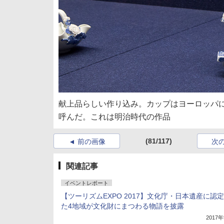
献上品らしい作り込み。カップはヨーロッパ
呼んだ。これは明治時代の作品
(81/117)
前の画像
次
関連記事
イベントレポート
【ツーリズムEXPO 2017】文化庁・日本遺産に認
た4地域が文化財にまつわる物語を披露
2017