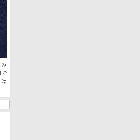
なみ
対で
には