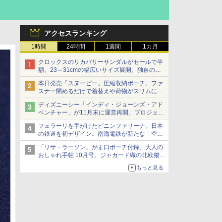
アクセスランキング
1時間
24時間
1週間
1カ月
クロックスのリカバリーサンダルがセールで半
額。23～31cmの幅広いサイズ展開、独自のク
ッション素材を採用
本日発売「スヌーピー」圧縮収納ポーチ。ファ
スナー閉めるだけで着替えや荷物がスリムにま
とまる
ディズニーシー「インディ・ジョーンズ・アド
ベンチャー」が11月末に運営再開。プロジェク
ションマッピングを追加、DPAは1500円
フェラーリを手がけたピニンファリーナ、日本
の鉄道を初デザイン。南海電鉄が新たな「空港
特急」をなにわ筋線へ導入
「リサ・ラーソン」がま口ポーチ付録、大人の
おしゃれ手帖 10月号。ジャカード織の北欧猫デ
ザイン
もっと見る