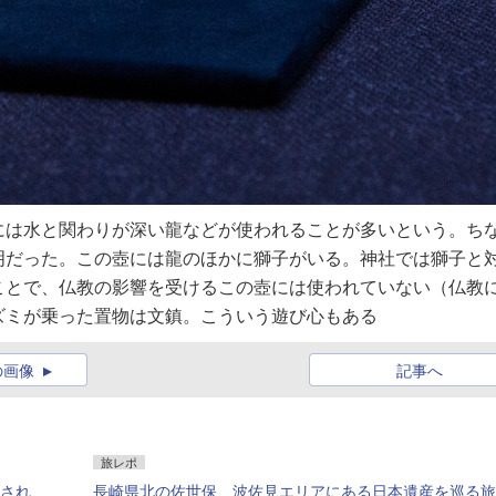
には水と関わりが深い龍などが使われることが多いという。ち
明だった。この壺には龍のほかに獅子がいる。神社では獅子と
ことで、仏教の影響を受けるこの壺には使われていない（仏教
ズミが乗った置物は文鎮。こういう遊び心もある
の画像
記事へ
旅レポ
定され
長崎県北の佐世保、波佐見エリアにある日本遺産を巡る旅