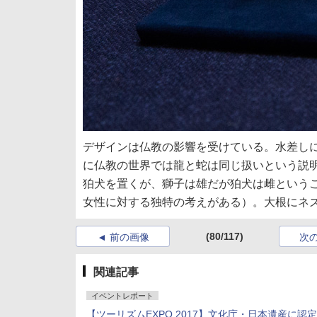
デザインは仏教の影響を受けている。水差し
に仏教の世界では龍と蛇は同じ扱いという説
狛犬を置くが、獅子は雄だが狛犬は雌という
女性に対する独特の考えがある）。大根にネ
(80/117)
前の画像
次
関連記事
イベントレポート
【ツーリズムEXPO 2017】文化庁・日本遺産に認