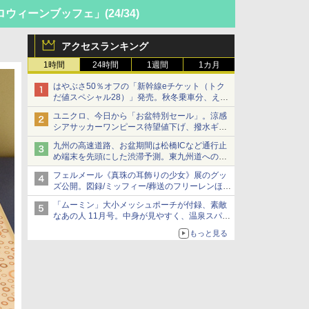
ロウィーンブッフェ」
(24/34)
アクセスランキング
1時間
24時間
1週間
1カ月
はやぶさ50％オフの「新幹線eチケット（トク
だ値スペシャル28）」発売。秋冬乗車分、えき
ねっと限定
ユニクロ、今日から「お盆特別セール」。涼感
シアサッカーワンピース待望値下げ、撥水ギア
ショーツは1990円に
九州の高速道路、お盆期間は松橋ICなど通行止
め端末を先頭にした渋滞予測。東九州道への迂
回は料金調整を実施
フェルメール《真珠の耳飾りの少女》展のグッ
ズ公開。図録/ミッフィー/葬送のフリーレンほ
か、注目ブランドコラボが実現
「ムーミン」大小メッシュポーチが付録、素敵
なあの人 11月号。中身が見やすく、温泉スパに
も使える
もっと見る