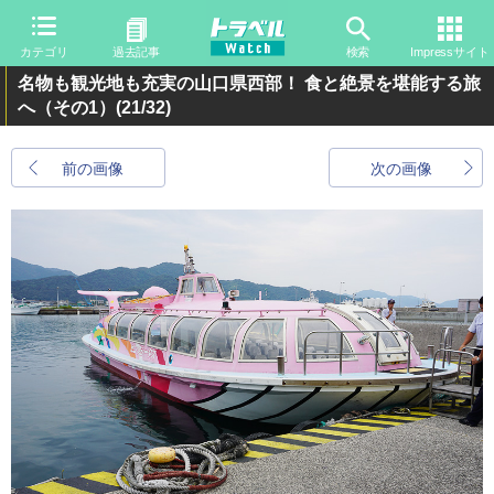
カテゴリ
過去記事
検索
Impressサイト
名物も観光地も充実の山口県西部！ 食と絶景を堪能する旅
へ（その1）
(21/32)
前の画像
次の画像