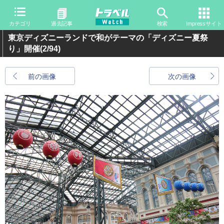
カテゴリ
過去記事
検索
Impressサイト
東京ディズニーランドで和がテーマの「ディズニー夏祭
り」開催
(2/94)
前の画像
次の画像