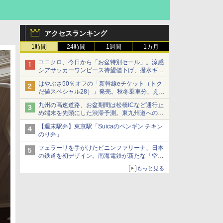
アクセスランキング
1時間
24時間
1週間
1カ月
ユニクロ、今日から「お盆特別セール」。涼感
シアサッカーワンピース待望値下げ、撥水ギア
ショーツは1990円に
はやぶさ50％オフの「新幹線eチケット（トク
だ値スペシャル28）」発売。秋冬乗車分、えき
ねっと限定
九州の高速道路、お盆期間は松橋ICなど通行止
め端末を先頭にした渋滞予測。東九州道への迂
回は料金調整を実施
【週末駅弁】東京駅「Suicaのペンギン チキン
のり弁」
フェラーリを手がけたピニンファリーナ、日本
の鉄道を初デザイン。南海電鉄が新たな「空港
特急」をなにわ筋線へ導入
もっと見る