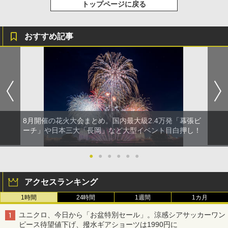
トップページに戻る
おすすめ記事
8月開催の花火大会まとめ。国内最大級2.4万発「幕張ビ
ーチ」や日本三大「長岡」など大型イベント目白押し！
●
●
●
●
●
●
アクセスランキング
1時間
24時間
1週間
1カ月
ユニクロ、今日から「お盆特別セール」。涼感シアサッカーワン
ピース待望値下げ、撥水ギアショーツは1990円に