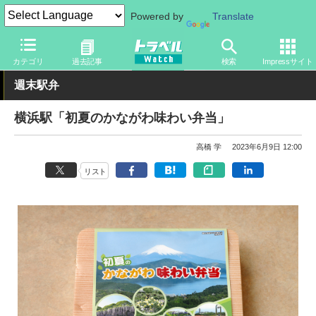
Powered by
Translate
トラベル Watch
地域
国内旅行
関東
カテゴリ
過去記事
検索
Impressサイト
週末駅弁
横浜駅「初夏のかながわ味わい弁当」
高橋 学
2023年6月9日 12:00
リスト