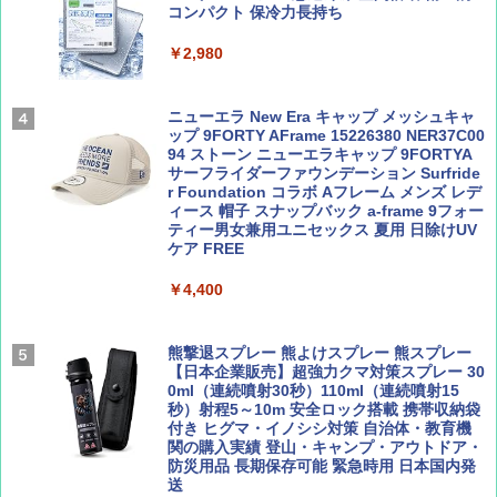
コンパクト 保冷力長持ち
ENDLESS BASE 《めざましテレビで紹介》
テント ワンタッチ RENEW 幅200 2-3人用 43
￥2,980
500002(88859)
Coyote No.89 特集 星野道夫 夢見る旅
A26 地球の歩き方 チェコ ポーランド スロヴ
ァキア 2026～2027 地球の歩き方A ヨーロッ
￥5,999
ニューエラ New Era キャップ メッシュキャ
パ
￥1,540
ップ 9FORTY AFrame 15226380 NER37C00
94 ストーン ニューエラキャップ 9FORTYA
￥2,277
[キャンパーズコレクション 山善] 傘みたいに
サーフライダーファウンデーション Surfride
広げるだけ パッとサッとテント ブラックコ
r Foundation コラボ Aフレーム メンズ レデ
ーティング フルクローズ メッシュ 3-4人用
ィース 帽子 スナップバック a-frame 9フォー
簡単設置 ポップアップテント エクルベージ
ティー男女兼用ユニセックス 夏用 日除けUV
AIRLINE（エアライン）2026年9月号【特
新しい日本地理 地図・統計・移動から読み
ュ(BC仕様) PATC-150B(EB)
ケア FREE
集】ボーイング110周年を祝して！
解く (講談社現代新書)
￥9,990
￥4,400
￥1,760
￥1,540
[キャンパーズコレクション 山善] 傘みたいに
熊撃退スプレー 熊よけスプレー 熊スプレー
広げるだけ パッとサッとテント キューブワ
【日本企業販売】超強力クマ対策スプレー 30
イド ブラックコーティング フルクローズ メ
0ml（連続噴射30秒）110ml（連続噴射15
ッシュ 4人用 簡単設置 ポップアップテント P
秒）射程5～10m 安全ロック搭載 携帯収納袋
ATCW-150B エクルベージュ
付き ヒグマ・イノシシ対策 自治体・教育機
関の購入実績 登山・キャンプ・アウトドア・
防災用品 長期保存可能 緊急時用 日本国内発
￥-
送