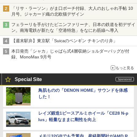
「リサ・ラーソン」がま口ポーチ付録、大人のおしゃれ手帖 10
月号。ジャカード織の北欧猫デザイン
フェラーリを手がけたピニンファリーナ、日本の鉄道を初デザイ
ン。南海電鉄が新たな「空港特急」をなにわ筋線へ導入
【週末駅弁】東京駅「Suicaのペンギン チキンのり弁」
本日発売「シャカ」じゃばら式4層収納ショルダーバッグが付
録、MonoMax 9月号
もっと見る
Special Site
鳥肌ものの「DENON HOME」サウンドを体感
した！
レイズ鍛造1ピースアルミホイール「CE28 N-p
lus」軽量なままに剛性を向上
メモリ32GBでも予算内。産経新聞社がAMD R