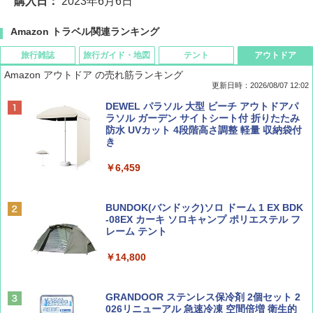
購入日：
2023年6月6日
Amazon トラベル関連ランキング
旅行雑誌
旅行ガイド・地図
テント
アウトドア
Amazon アウトドア の売れ筋ランキング
更新日時：2026/08/07 12:02
ディズニーファン ２０２６年 ９月号 [雑
D40 地球の歩き方 チェンマイ タイ北部の魅
[キャンパーズコレクション 山善] ポップアッ
DEWEL パラソル 大型 ビーチ アウトドアパ
誌] (ＤＩＳＮＥＹ ＦＡＮ)
力的な町 2026～2027 地球の歩き方D アジア
プテント 傘みたいに広げて畳める パッとサ
ラソル ガーデン サイトシート付 折りたたみ
ッとサンシェード キューブ フルクローズ メ
防水 UVカット 4段階高さ調整 軽量 収納袋付
ッシュ 簡単設置 ワンタッチテント キャンプ
き
￥713
￥2,079
&ハイキング カーキ PATC-150(KH)
￥6,459
￥6,831
BE-PAL(ビ-パル) 2026年 9 月号【特別付録:
A09 地球の歩き方 イタリア 2026～2027 地
SOTO ミニマル"旅"財布 ランダム2種】
球の歩き方A ヨーロッパ
BUNDOK(バンドック)ソロ ドーム 1 EX BDK
PYKES PEAK (パイクスピーク) 着替えテン
-08EX カーキ ソロキャンプ ポリエステル フ
ト プライバシー テント 【中が透けない】 1
レーム テント
￥1,500
￥2,479
人用 折りたたみ 防災グッズ 災害用トイレ ビ
ーチ ピクニック ポップアップテント 携帯 簡
￥14,800
易 トイレテント (ブラック)
山と溪谷 2026年8月号「南アルプス大全」
地球の歩き方 スター・ウォーズ
￥4,980
GRANDOOR ステンレス保冷剤 2個セット 2
￥1,540
￥2,695
026リニューアル 急速冷凍 空間倍増 衛生的