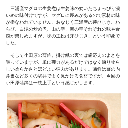
三浦産マグロの生姜煮は生姜味の効いたちょっぴり濃
いめの味付けですが、マグロに厚みがあるので素材の味
が損なわれていません。おなじく三浦産の芽ひじき、わ
らび、白滝の炒め煮。山の幸、海の幸それぞれの味や食
感が楽しめますが、味の主役は芽ひじき、という印象で
した。
そして小田原の蒲鉾。掛け紙の裏では歯応えのよさを
謳っていますが、単に弾力があるだけではなく練り物ら
しい柔らかさとほどよい弾力があります。蒲鉾は幕の内
弁当など多くの駅弁でよく見かける食材ですが、今回の
小田原蒲鉾は一枚上手という感じがします。