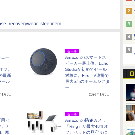
choose_recoverywear_sleepitem
セール
シェー
Amazonのスマートス
ピーカー最上位、Echo
％オフ。
Studioが初めてセール
売の最新
対象に。Fire TV連携で
セール
最大5台のホームシアタ
ー
6年1月3日
2026年1月3日
セール
専用ヒ
Amazonの防犯カメラ
フ。カ
「Ring」が最大48％オ
働、寒
フ。ペットの見守りに