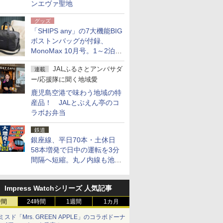
ンエヴァ聖地
グッズ
「SHIPS any」の7大機能BIG
ボストンバッグが付録、
MonoMax 10月号。1～2泊の
荷物、キャリーオンも可能
JALふるさとアンバサダ
連載
ー/応援隊に聞く地域愛
鹿児島空港で味わう地域の特
産品！ JALとぶえん亭のコ
ラボお弁当
鉄道
銀座線、平日70本・土休日
58本増発で日中の運転を3分
間隔へ短縮。丸ノ内線も池袋
～中野坂上を4分間隔に
Impress Watchシリーズ 人気記事
時間
24時間
1週間
1カ月
ミスド「Mrs. GREEN APPLE」のコラボドーナ