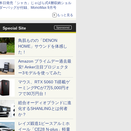
本日発売「シャカ」じゃばら式4層収納ショル
ダーバッグが付録、MonoMax 9月号
もっと見る
Special Site
鳥肌ものの「DENON
HOME」サウンドを体感し
た！
Amazon プライムデー過去最
安! Anker注目プロジェクタ
ー3モデルを使ってみた
マウス、RTX 5060 Ti搭載ゲ
ーミングPCが7万5,000円オ
フで30万円台！
総合オーディオブランドに進
化するSHANLINGとは何者
か？
レイズ鍛造1ピースアルミホ
イール「CE28 N-plus」軽量