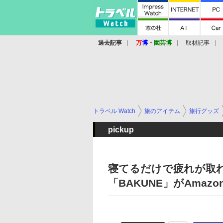
過去記事
万
博
・
園芸博
取材記事
トラベル Watch
旅のアイテム
旅行グッズ
pickup
寝てるだけで疲れが取れ
「BAKUNE」がAmaz