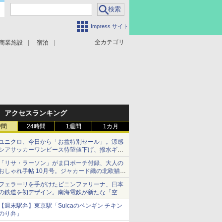
Impress サイト
全カテゴリ
商業施設
宿泊
アクセスランキング
時間
24時間
1週間
1カ月
ユニクロ、今日から「お盆特別セール」。涼感
シアサッカーワンピース待望値下げ、撥水ギア
ショーツは1990円に
「リサ・ラーソン」がま口ポーチ付録、大人の
おしゃれ手帖 10月号。ジャカード織の北欧猫デ
ザイン
フェラーリを手がけたピニンファリーナ、日本
の鉄道を初デザイン。南海電鉄が新たな「空港
特急」をなにわ筋線へ導入
【週末駅弁】東京駅「Suicaのペンギン チキン
のり弁」