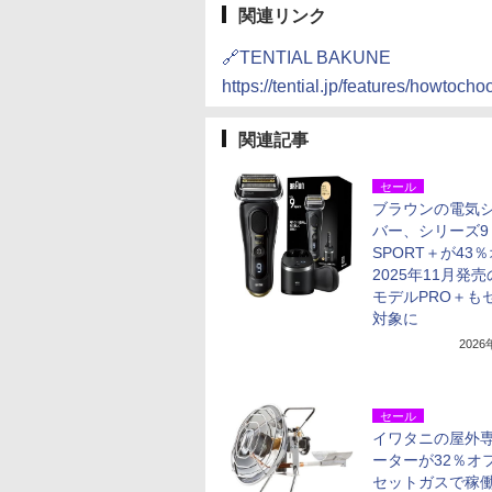
関連リンク
🔗TENTIAL BAKUNE
https://tential.jp/features/howto
関連記事
セール
ブラウンの電気
バー、シリーズ9
SPORT＋が43
2025年11月発
モデルPRO＋も
対象に
202
セール
イワタニの屋外
ーターが32％オ
セットガスで稼