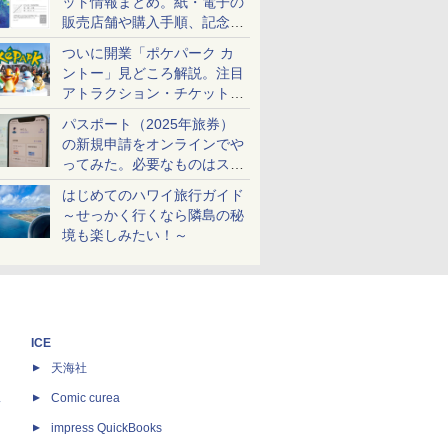
ット情報まとめ。紙・電子の
販売店舗や購入手順、記念チ
ケットも解説
ついに開業「ポケパーク カ
ントー」見どころ解説。注目
アトラクション・チケット手
配・来場前に必要な準備は？
パスポート（2025年旅券）
の新規申請をオンラインでや
ってみた。必要なものはスマ
ホとマイナカードのみ
はじめてのハワイ旅行ガイド
～せっかく行くなら隣島の秘
境も楽しみたい！～
ICE
天海社
ス
Comic curea
impress QuickBooks