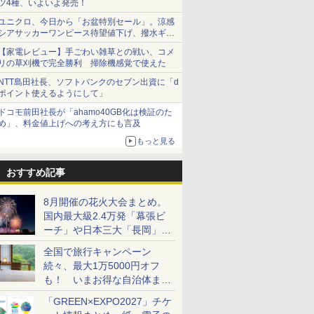
ツ4種、いよいよ発売！
ユニクロ、今日から「お盆特別セール」。涼感
シアサッカーワンピース待望値下げ、撥水ギア
ショーツは1990円に
【家電レビュー】手ごわい雑草との戦い、コメ
リの草刈機で完全勝利 掃除機感覚で使えた
NTT島田社長、ソフトバンクのセブン出資に「d
ポイント使えるようにして」
ドコモ前田社長が「ahamo40GB化は検証のた
め」、料金値上げへの考え方にも言及
もっと見る
おすすめ記事
8月開催の花火大会まとめ。
国内最大級2.4万発「幕張ビ
ーチ」や日本三大「長岡」な
ど大型イベント目白押し！
全国で旅行キャンペーン
続々、最大1万5000円オフ
も！ いまお得な自治体まと
め
「GREEN×EXPO2027」チケ