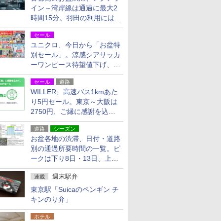
イン～湾岸線は通過に最大2
時間15分。羽田の利用には
「空港西出口」の利用検討を
セール
ユニクロ、今日から「お盆特
別セール」。涼感シアサッカ
ーワンピース待望値下げ、撥
水ギアショーツは1990円に
セール
道路
WILLER、高速バス1kmあた
り5円セール。東京～大阪は
2750円、ご縁に感謝を込め
た20周年記念キャンペーン
道路
シーズン
お盆各地の渋滞、日付・道路
別の通過所要時間の一覧。ピ
ークは下り8日・13日、上り
14日・15日
週末駅弁
連載
東京駅「Suicaのペンギン チ
キンのり弁」
ホテル