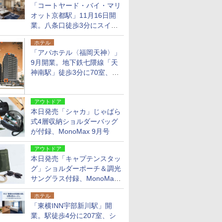
「コートヤード・バイ・マリ
オット京都駅」11月16日開
業。八条口徒歩3分にスイー
ト含む全270室、ダイニング
ホテル
も併設
「アパホテル〈福岡天神〉」
9月開業。地下鉄七隈線「天
神南駅」徒歩3分に70室、エ
リア初の直営店
アウトドア
本日発売「シャカ」じゃばら
式4層収納ショルダーバッグ
が付録、MonoMax 9月号
アウトドア
本日発売「キャプテンスタッ
グ」ショルダーポーチ＆調光
サングラス付録、MonoMax
9月号増刊
ホテル
「東横INN宇部新川駅」開
業。駅徒歩4分に207室、シ