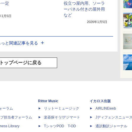
を一定
役立つ屋内用、ソーラ
ーパネル付きの屋外用
など
6年1月5日
2026年1月5日
もっと関連記事を見る
トップページに戻る
Rittor Music
イカロス出版
dフォーラム
リットーミュージック
AIRLINEweb
ップ担当者フォーラム
楽器探そう!デジマート
Jディフェンスニュー
ness Library
TシャツPOD T-OD
通訳翻訳ジャーナル