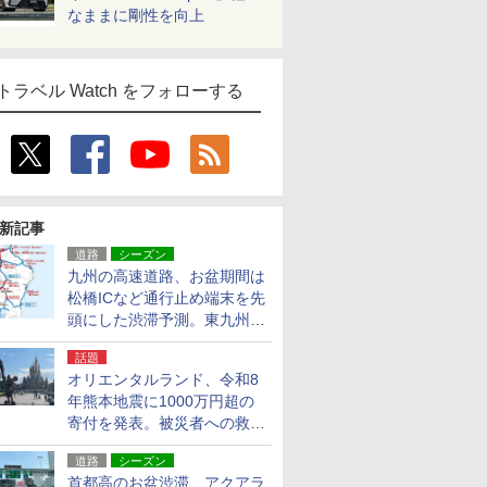
なままに剛性を向上
トラベル Watch をフォローする
新記事
道路
シーズン
九州の高速道路、お盆期間は
松橋ICなど通行止め端末を先
頭にした渋滞予測。東九州道
への迂回は料金調整を実施
話題
オリエンタルランド、令和8
年熊本地震に1000万円超の
寄付を発表。被災者への救援
活動・復旧支援
道路
シーズン
首都高のお盆渋滞、アクアラ