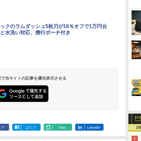
ックのラムダッシュ5枚刃が18％オフで1万円台
と水洗い対応、携行ポーチ付き
 検索で当サイトの記事を優先表示させる
1
ェア
はてブ
note
LinkedIn