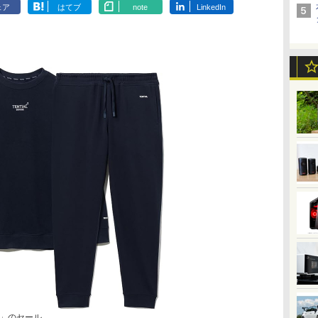
ェア
はてブ
note
LinkedIn
NE」のセール