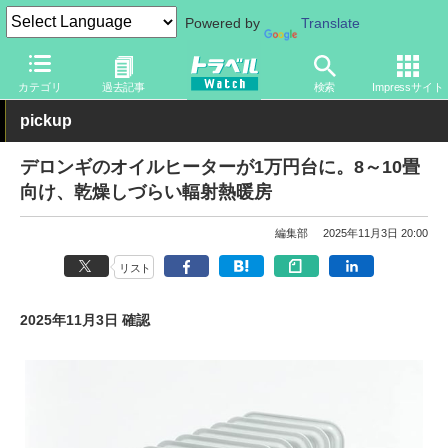
Powered by
Translate
トラベル Watch
旅のアイテム
旅行グッズ
電気製品
カテゴリ
過去記事
検索
Impressサイト
pickup
デロンギのオイルヒーターが1万円台に。8～10畳
向け、乾燥しづらい輻射熱暖房
編集部
2025年11月3日 20:00
リスト
2025年11月3日 確認