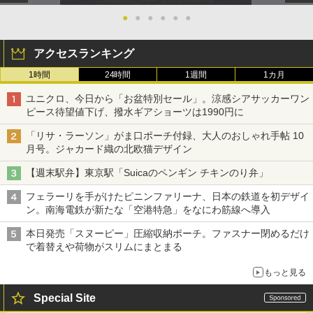
●
●
●
●
●
●
アクセスランキング
1時間
24時間
1週間
1カ月
ユニクロ、今日から「お盆特別セール」。涼感シアサッカーワン
ピース待望値下げ、撥水ギアショーツは1990円に
「リサ・ラーソン」がま口ポーチ付録、大人のおしゃれ手帖 10
月号。ジャカード織の北欧猫デザイン
【週末駅弁】東京駅「Suicaのペンギン チキンのり弁」
フェラーリを手がけたピニンファリーナ、日本の鉄道を初デザイ
ン。南海電鉄が新たな「空港特急」をなにわ筋線へ導入
本日発売「スヌーピー」圧縮収納ポーチ。ファスナー閉めるだけ
で着替えや荷物がスリムにまとまる
もっと見る
Special Site