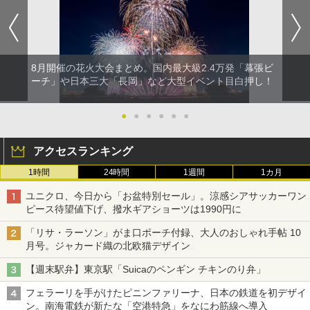
8月開催の花火大会まとめ。国内最大級2.4万発「幕張ビ
ーチ」や日本三大「長岡」など大型イベント目白押し！
●
●
●
●
●
●
アクセスランキング
1時間
24時間
1週間
1カ月
ユニクロ、今日から「お盆特別セール」。涼感シアサッカーワン
ピース待望値下げ、撥水ギアショーツは1990円に
「リサ・ラーソン」がま口ポーチ付録、大人のおしゃれ手帖 10
月号。ジャカード織の北欧猫デザイン
【週末駅弁】東京駅「Suicaのペンギン チキンのり弁」
フェラーリを手がけたピニンファリーナ、日本の鉄道を初デザイ
ン。南海電鉄が新たな「空港特急」をなにわ筋線へ導入