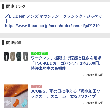
関連リンク
🔗L.L.Bean メンズ マウンテン・クラシック・ジャケッ
ト
https://www.llbean.co.jp/mens/outer/casual/g/P121903
.html
関連記事
アウトドア
ワークマン、極限まで涼感と軽さを追求
「TSU-KEDカーゴパンツ」1本2500円。
特許出願中の高機能
2025年5月13日
グッズ
3COINS、雨の日に使える「撥水加工ソ
ックス」。スニーカー丈など3タイプ
2025年5月12日