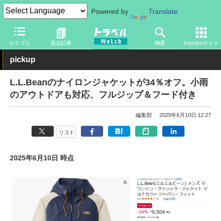
Powered by
Translate
トラベル Watch
旅のアイテム
旅行グッズ
衣類
カテゴリ
過去記事
検索
Impressサイト
pickup
L.L.Beanのナイロンジャケットが34％オフ。小雨
のアウトドアも対応、フルジップ＆フード付き
編集部
2025年6月10日 12:27
リスト
2025年6月10日 時点