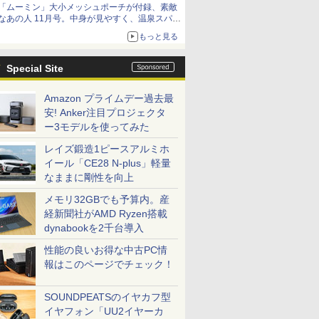
「ムーミン」大小メッシュポーチが付録、素敵
なあの人 11月号。中身が見やすく、温泉スパに
も使える
もっと見る
Special Site
Amazon プライムデー過去最
安! Anker注目プロジェクタ
ー3モデルを使ってみた
レイズ鍛造1ピースアルミホ
イール「CE28 N-plus」軽量
なままに剛性を向上
メモリ32GBでも予算内。産
経新聞社がAMD Ryzen搭載
dynabookを2千台導入
性能の良いお得な中古PC情
報はこのページでチェック！
SOUNDPEATSのイヤカフ型
イヤフォン「UU2イヤーカ