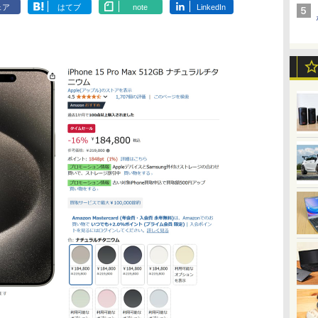
ェア
はてブ
note
LinkedIn