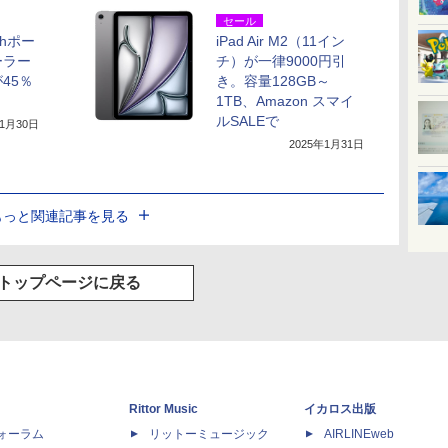
セール
Whポー
iPad Air M2（11イン
ーラー
チ）が一律9000円引
45％
き。容量128GB～
1TB、Amazon スマイ
ルSALEで
年1月30日
2025年1月31日
もっと関連記事を見る
トップページに戻る
Rittor Music
イカロス出版
dフォーラム
リットーミュージック
AIRLINEweb