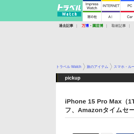
過去記事
万
博
・
園芸博
取材記事
トラベル Watch
旅のアイテム
スマホ・ル
pickup
iPhone 15 Pro Ma
フ、Amazonタイムセ