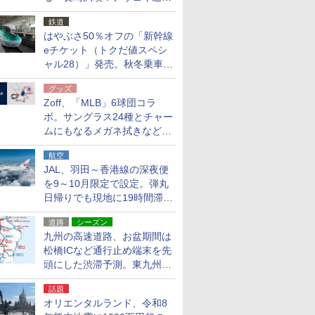
応援キャンペーン」
鉄道
はやぶさ50％オフの「新幹線
eチケット（トクだ値スペシ
ャル28）」発売。秋冬乗車
分、えきねっと限定
グッズ
Zoff、「MLB」6球団コラ
ボ。サングラス24種とチャー
ムにもなるメガネ拭きなど雑
貨24種
航空
JAL、羽田～香港線の深夜便
を9～10月限定で設定。弾丸
日帰りでも現地に19時間滞在
できる
道路
シーズン
九州の高速道路、お盆期間は
松橋ICなど通行止め端末を先
頭にした渋滞予測。東九州道
への迂回は料金調整を実施
話題
オリエンタルランド、令和8