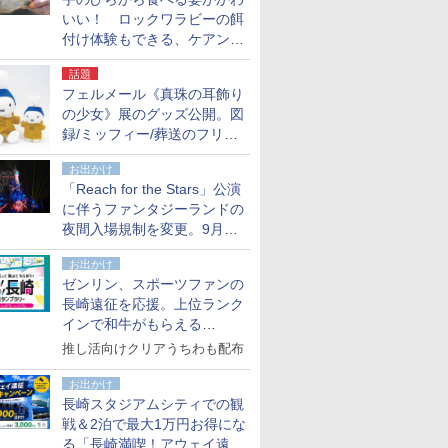
いい！ ロックワラビーの餌
付け体験もできる、ケアンズ
でアサートン高原の日本語ガ
話題
イド付きツアーに参加してみ
フェルメール《真珠の耳飾り
た
の少女》展のグッズ公開。図
録/ミッフィー/葬送のフリー
レンほか、注目ブランドコラ
お出かけ
ボが実現
「Reach for the Stars」公演
に伴うファンタジーランドの
夜間入場規制を変更。9月か
ら18時50分～20時ごろに
お出かけ
ゼンリン、スポーツファンの
長崎遠征を応援。上位ランク
インで和牛がもらえる
「GO！GO！長崎スタンプラ
推し活向けクリアうちわも配布
リー」
お出かけ
長崎スタジアムシティでの観
戦＆2泊で最大1万円お得にな
る「長崎満喫！アウェイ遠征