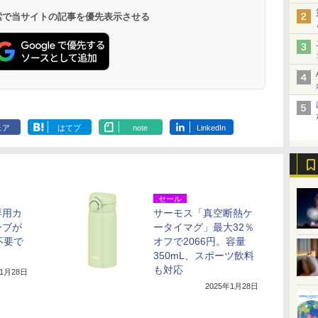
 検索で当サイトの記事を優先表示させる
ェア
はてブ
note
LinkedIn
セール
専用カ
サーモス「真空断熱ケ
ーブが
ータイマグ」最大32％
不要で
オフで2066円。容量
350mL、スポーツ飲料
も対応
年1月28日
2025年1月28日