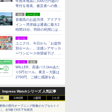
年熊本地震に1000万円超の
寄付を発表。被災者への救援
活動・復旧支援
道路
シーズン
首都高のお盆渋滞、アクアラ
イン～湾岸線は通過に最大2
時間15分。羽田の利用には
「空港西出口」の利用検討を
セール
ユニクロ、今日から「お盆特
別セール」。涼感シアサッカ
ーワンピース待望値下げ、撥
水ギアショーツは1990円に
セール
道路
WILLER、高速バス1kmあた
り5円セール。東京～大阪は
2750円、ご縁に感謝を込め
た20周年記念キャンペーン
Impress Watchシリーズ 人気記事
時間
24時間
1週間
1カ月
東映の歴代オープニング映像がカプセルトイ
に。全5種で8月下旬発売