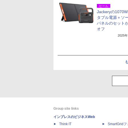
セール
Jackeryの1070
タブル電源＋ソ
パネルのセットが
オフ
2025
Group site links
インプレスのビジネスWeb
Think IT
SmartGri