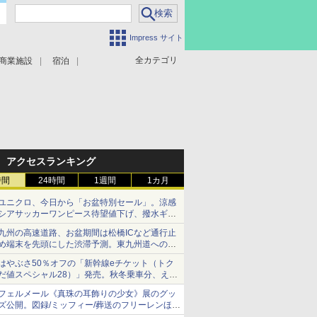
Impress サイト
全カテゴリ
商業施設
宿泊
アクセスランキング
時間
24時間
1週間
1カ月
ユニクロ、今日から「お盆特別セール」。涼感
シアサッカーワンピース待望値下げ、撥水ギア
ショーツは1990円に
九州の高速道路、お盆期間は松橋ICなど通行止
め端末を先頭にした渋滞予測。東九州道への迂
回は料金調整を実施
はやぶさ50％オフの「新幹線eチケット（トク
だ値スペシャル28）」発売。秋冬乗車分、えき
ねっと限定
フェルメール《真珠の耳飾りの少女》展のグッ
ズ公開。図録/ミッフィー/葬送のフリーレンほ
か、注目ブランドコラボが実現