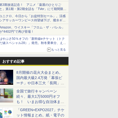
第3期放送記念！ アニメ「薬屋のひとりご
と」第1期・第2期全話を「TVer」にて期間限定
で順次無料配信開始
ユニクロ、今日から「お盆特別セール」。涼感
シアサッカーワンピース待望値下げ、撥水ギア
ショーツは1990円に
Amazon、ウイスキー「フロム・ザ・バレル」
が“4402円”で再び登場！
はやぶさ50％オフの「新幹線eチケット（トク
だ値スペシャル28）」発売。秋冬乗車分、えき
ねっと限定
もっと見る
おすすめ記事
8月開催の花火大会まとめ。
国内最大級2.4万発「幕張ビ
ーチ」や日本三大「長岡」な
ど大型イベント目白押し！
全国で旅行キャンペーン
続々、最大1万5000円オフ
も！ いまお得な自治体まと
め
「GREEN×EXPO2027」チケ
ット情報まとめ。紙・電子の