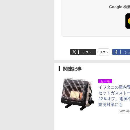
Google
ポスト
リスト
シ
関連記事
セール
イワタニの屋内
セットガススト
22％オフ。電源
防災対策にも
2025