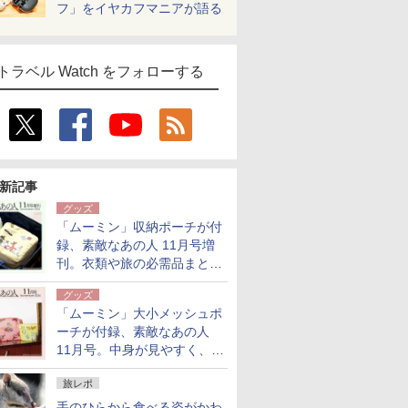
フ」をイヤカフマニアが語る
トラベル Watch をフォローする
新記事
グッズ
「ムーミン」収納ポーチが付
録、素敵なあの人 11月号増
刊。衣類や旅の必需品まとま
る大小2個セット
グッズ
「ムーミン」大小メッシュポ
ーチが付録、素敵なあの人
11月号。中身が見やすく、温
泉スパにも使える
旅レポ
手のひらから食べる姿がかわ