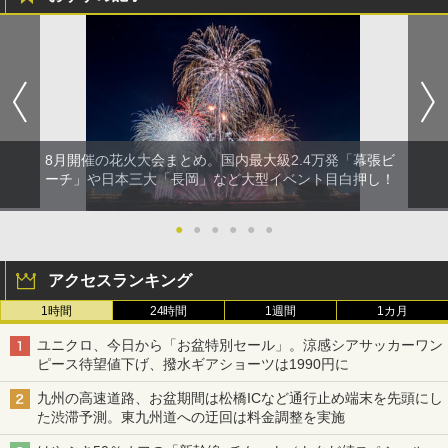
8月開催の花火大会まとめ。国内最大級2.4万発「幕張ビ
ーチ」や日本三大「長岡」など大型イベント目白押し！
●
●
●
●
●
●
アクセスランキング
1時間
24時間
1週間
1カ月
ユニクロ、今日から「お盆特別セール」。涼感シアサッカーワン
ピース待望値下げ、撥水ギアショーツは1990円に
九州の高速道路、お盆期間は松橋ICなど通行止め端末を先頭にし
た渋滞予測。東九州道への迂回は料金調整を実施