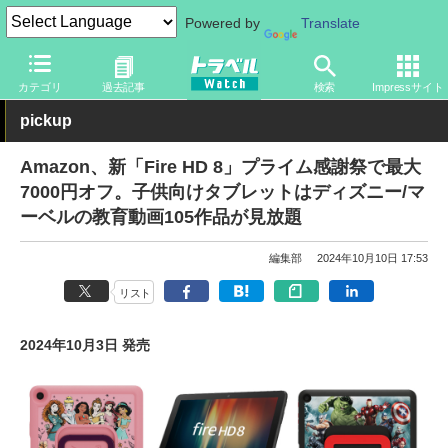
Powered by
Translate
トラベル Watch
旅のアイテム
スマホ・ルーター
タブレット
カテゴリ
過去記事
検索
Impressサイト
pickup
Amazon、新「Fire HD 8」プライム感謝祭で最大
7000円オフ。子供向けタブレットはディズニー/マ
ーベルの教育動画105作品が見放題
編集部
2024年10月10日 17:53
リスト
2024年10月3日 発売