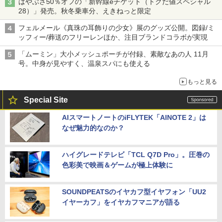
はやぶさ50％オフの「新幹線eチケット（トクだ値スペシャル
28）」発売。秋冬乗車分、えきねっと限定
フェルメール《真珠の耳飾りの少女》展のグッズ公開。図録/ミ
ッフィー/葬送のフリーレンほか、注目ブランドコラボが実現
「ムーミン」大小メッシュポーチが付録、素敵なあの人 11月
号。中身が見やすく、温泉スパにも使える
もっと見る
Special Site
AIスマートノートのiFLYTEK「AINOTE 2」は
なぜ魅力的なのか？
ハイグレードテレビ「TCL Q7D Pro」。圧巻の
色彩美で映画＆ゲームが極上体験に
SOUNDPEATSのイヤカフ型イヤフォン「UU2
イヤーカフ」をイヤカフマニアが語る