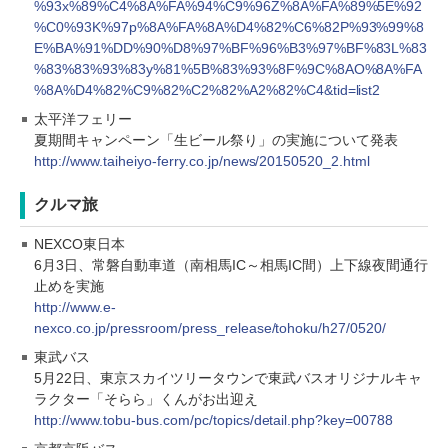
%93x%89%C4%8A%FA%94%C9%96Z%8A%FA%89%5E%92
%C0%93K%97p%8A%FA%8A%D4%82%C6%82P%93%99%8
E%BA%91%DD%90%D8%97%BF%96%B3%97%BF%83L%83
%83%83%93%83y%81%5B%83%93%8F%9C%8AO%8A%FA
%8A%D4%82%C9%82%C2%82%A2%82%C4&tid=list2
太平洋フェリー
夏期間キャンペーン「生ビール祭り」の実施について発表
http://www.taiheiyo-ferry.co.jp/news/20150520_2.html
クルマ旅
NEXCO東日本
6月3日、常磐自動車道（南相馬IC～相馬IC間）上下線夜間通行
止めを実施
http://www.e-
nexco.co.jp/pressroom/press_release/tohoku/h27/0520/
東武バス
5月22日、東京スカイツリータウンで東武バスオリジナルキャ
ラクター「そらら」くんがお出迎え
http://www.tobu-bus.com/pc/topics/detail.php?key=00788