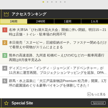
●
●
●
●
●
●
アクセスランキング
1時間
24時間
1週間
1カ月
名神 大津SA「びわ湖大花火大会」開催に伴い閉鎖。明日15～21
時は店舗・トイレ・駐車場の利用不可
本日発売「スヌーピー」圧縮収納ポーチ。ファスナー閉めるだけ
で着替えや荷物がスリムにまとまる
熊本の高速道路、九州道 松橋IC～えびのICなどの一般車両通行
再開は8月後半見込み
ディズニーシー「インディ・ジョーンズ・アドベンチャー」が
11月末に運営再開。プロジェクションマッピングを追加、DPA
は1500円
群馬・水上温泉に「大江戸温泉物語Premium 松乃井」開業。1万
坪の庭園湯めぐり＆豪華バイキングを体験してきた！
もっと見る
Special Site