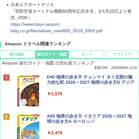
日本エアポートデリカ
「羽田空港ターミナル開館60周年記念弁当」を5月20日より発
売（PDF）
https://www.tokyo-airport-
bldg.co.jp/files/whats_new/685_0520_0909.pdf
Amazon トラベル関連ランキング
旅行雑誌
旅行ガイド・地図
テント
アウトドア
Amazon 旅行ガイド・地図 の売れ筋ランキング
更新日時：2026/08/06 12:02
ディズニーファン ２０２６年 ９月号 [雑
D40 地球の歩き方 チェンマイ タイ北部の魅
誌] (ＤＩＳＮＥＹ ＦＡＮ)
力的な町 2026～2027 地球の歩き方D アジア
￥713
￥2,079
Coyote No.89 特集 星野道夫 夢見る旅
A09 地球の歩き方 イタリア 2026～2027 地
球の歩き方A ヨーロッパ
￥1,540
￥2,479