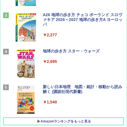
山と溪谷 2026年8月号「南アルプス大全」
A26 地球の歩き方 チェコ ポーランド スロヴ
ァキア 2026～2027 地球の歩き方A ヨーロッ
パ
￥1,540
￥2,277
AIRLINE（エアライン）2026年9月号【特
地球の歩き方 スター・ウォーズ
集】ボーイング110周年を祝して！
￥2,695
￥1,760
BE-PAL(ビ-パル) 2026年 9 月号【特別付録:
新しい日本地理 地図・統計・移動から読み
SOTO ミニマル"旅"財布 ランダム2種】
解く (講談社現代新書)
￥1,500
￥1,540
Amazonランキングをもっと見る