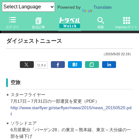
Powered by
Translate
ダイジェストニュース
カテゴリ
過去記事
検索
Impressサイト
ダイジェストニュース
（2015/5/20 22:19）
リスト
空旅
スターフライヤー
7月17日～7月31日の一部運賃を変更（PDF）
http://www.starflyer.jp/starflyer/news/2015/news_20150520.pd
f
ソラシドエア
6月搭乗分「バーゲン28」の東京～熊本線、東京～大分線の一
部を値下げ