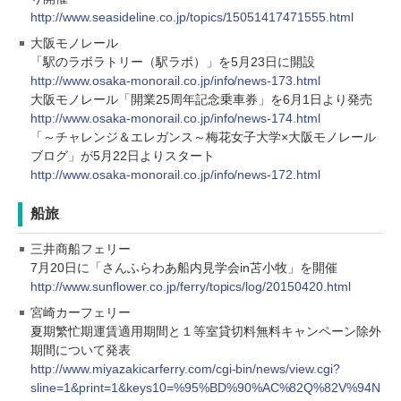
http://www.seasideline.co.jp/topics/15051417471555.html
大阪モノレール
「駅のラボラトリー（駅ラボ）」を5月23日に開設
http://www.osaka-monorail.co.jp/info/news-173.html
大阪モノレール「開業25周年記念乗車券」を6月1日より発売
http://www.osaka-monorail.co.jp/info/news-174.html
「～チャレンジ＆エレガンス～梅花女子大学×大阪モノレール
ブログ」が5月22日よりスタート
http://www.osaka-monorail.co.jp/info/news-172.html
船旅
三井商船フェリー
7月20日に「さんふらわあ船内見学会in苫小牧」を開催
http://www.sunflower.co.jp/ferry/topics/log/20150420.html
宮崎カーフェリー
夏期繁忙期運賃適用期間と１等室貸切料無料キャンペーン除外
期間について発表
http://www.miyazakicarferry.com/cgi-bin/news/view.cgi?
sline=1&print=1&keys10=%95%BD%90%AC%82Q%82V%94N