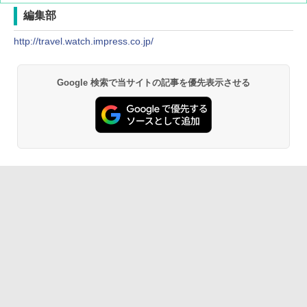
編集部
http://travel.watch.impress.co.jp/
[キャンパーズコレクション 山善] ポップアッ
BUNDOK(バンドック)ソロ ドーム 1 EX BDK
プテント 傘みたいに広げて畳める パッとサ
-08EX カーキ ソロキャンプ ポリエステル フ
ッとサンシェード キューブ フルクローズ メ
レーム テント
ッシュ 簡単設置 ワンタッチテント キャンプ
Google 検索で当サイトの記事を優先表示させる
&ハイキング カーキ PATC-150(KH)
￥14,800
￥6,832
GRANDOOR ステンレス保冷剤 2個セット 2
026リニューアル 急速冷凍 空間倍増 衛生的
PYKES PEAK (パイクスピーク) 着替えテン
コンパクト 保冷力長持ち
ト プライバシー テント 【中が透けない】 1
人用 折りたたみ 防災グッズ 災害用トイレ ビ
￥2,980
ーチ ピクニック ポップアップテント 携帯 簡
易 トイレテント (オリーブ)
DEWEL パラソル 大型 ビーチ アウトドアパ
￥-
ラソル ガーデン サイトシート付 折りたたみ
防水 UVカット 4段階高さ調整 軽量 収納袋付
き
ENDLESS BASE 《めざましテレビで紹介》
テント ワンタッチ RENEW 幅200 2-3人用 43
￥6,459
500002(89147)