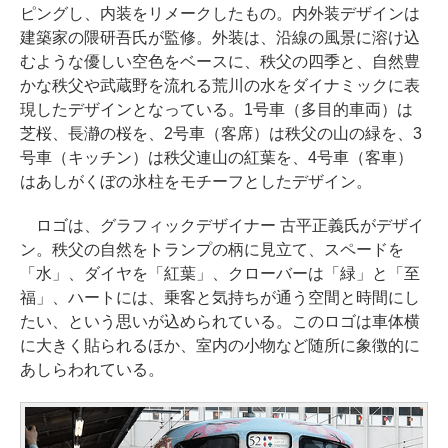
ピングし、内装をリメークしたもの。内外装デザインは
建築家の隈研吾氏が監修。外装は、沿線の風景に溶け込
むような優しい空色をベースに、秩父の四季と、自然豊
かな秩父や武蔵野を流れる荒川の水をダイナミックに表
現したデザインとなっている。1号車（多目的車両）は
芝桜、長瀞の桜を、2号車（客席）は秩父の山の緑を、3
号車（キッチン）は秩父連山の紅葉を、4号車（客車）
はあしがくぼの氷柱をモチーフとしたデザイン。
ロゴは、グラフィックデザイナー 古平正義氏がデザイ
ン。秩父の自然をトランプの柄に見立て、スペードを
「水」、ダイヤを「紅葉」、クローバーは「緑」と「至
福」、ハートには、乗客と気持ちが通う空間と時間にし
たい、という思いが込められている。このロゴは車体横
に大きく貼られるほか、室内の小物など随所に象徴的に
あしらわれている。