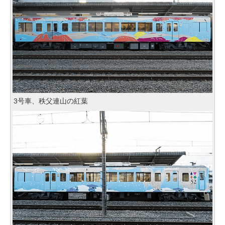
3号車、秩父連山の紅葉