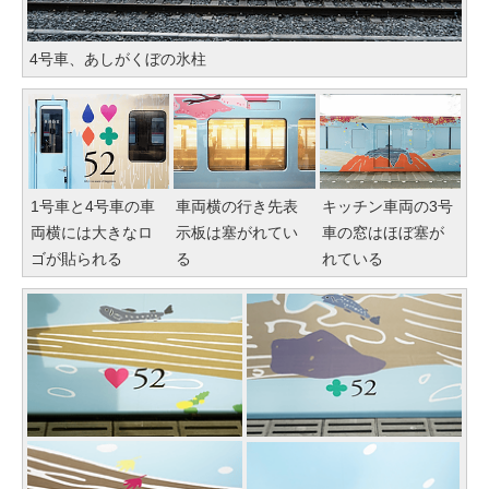
4号車、あしがくぼの氷柱
1号車と4号車の車
車両横の行き先表
キッチン車両の3号
両横には大きなロ
示板は塞がれてい
車の窓はほぼ塞が
ゴが貼られる
る
れている