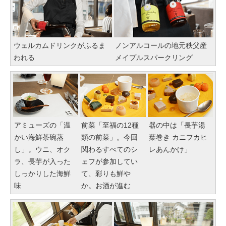
ウェルカムドリンクがふるま
ノンアルコールの地元秩父産
われる
メイプルスパークリング
アミューズの「温
前菜「至福の12種
器の中は「長芋湯
かい海鮮茶碗蒸
類の前菜」。今回
葉巻き カニフカヒ
し」。ウニ、オク
関わるすべてのシ
レあんかけ」
ラ、長芋が入った
ェフが参加してい
しっかりした海鮮
て、彩りも鮮や
味
か。お酒が進む