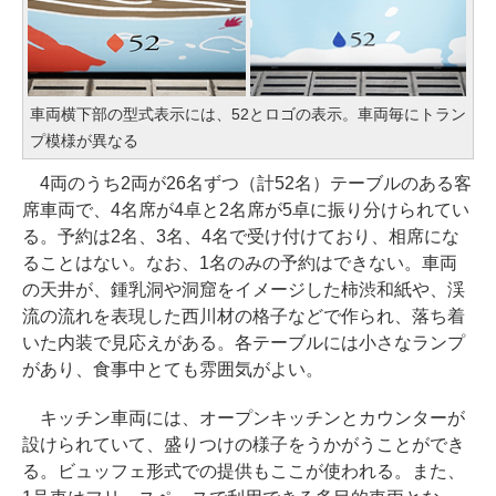
車両横下部の型式表示には、52とロゴの表示。車両毎にトラン
プ模様が異なる
4両のうち2両が26名ずつ（計52名）テーブルのある客
席車両で、4名席が4卓と2名席が5卓に振り分けられてい
る。予約は2名、3名、4名で受け付けており、相席にな
ることはない。なお、1名のみの予約はできない。車両
の天井が、鍾乳洞や洞窟をイメージした柿渋和紙や、渓
流の流れを表現した西川材の格子などで作られ、落ち着
いた内装で見応えがある。各テーブルには小さなランプ
があり、食事中とても雰囲気がよい。
キッチン車両には、オープンキッチンとカウンターが
設けられていて、盛りつけの様子をうかがうことができ
る。ビュッフェ形式での提供もここが使われる。また、