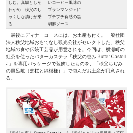
しむ。真鯛としそ
いコーヒー風味の
わかめ、秩父のし
ブランマンジェに
ゃくしな漬けが乗
プチプチ食感の黒
る
胡麻ソース
最後にディナーコースには、お土産も付く。一般社団
法人秩父地域おもてなし観光公社がセレクトした、秩父
地域の食や伝統工芸品が用意される。今回は、横瀬町の
紅茶を使ったバターカステラ「秩父の恵み Butter Castell
a」を専用パッケージで装飾したものを、「秩父ちぢみ
の風呂敷（芝桜と縞模様）」で包んだお土産が用意され
る。
「秩父の恵み Butter Castella」を「秩父ちぢみの風呂敷（芝桜