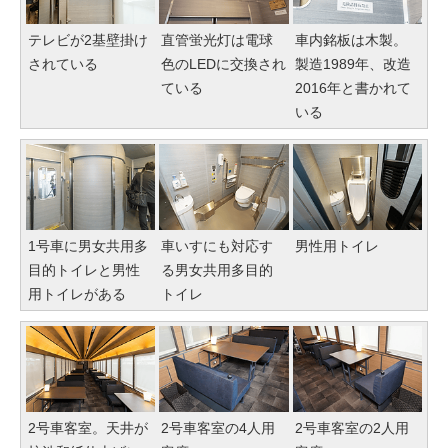
テレビが2基壁掛け
直管蛍光灯は電球
車内銘板は木製。
されている
色のLEDに交換され
製造1989年、改造
ている
2016年と書かれて
いる
1号車に男女共用多
車いすにも対応す
男性用トイレ
目的トイレと男性
る男女共用多目的
用トイレがある
トイレ
2号車客室。天井が
2号車客室の4人用
2号車客室の2人用