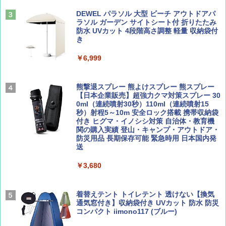
易 トイレテント (ブラック)
山と溪谷 2026年8月号「南アルプス大全」
地球の歩き方 スター・ウォーズ
DEWEL パラソル 大型 ビーチ アウトドアパ
￥4,980
ラソル ガーデン サイトシート付 折りたたみ
￥1,540
￥2,695
防水 UVカット 4段階高さ調整 軽量 収納袋付
き
ENDLESS BASE 《めざましテレビで紹介》
テント ワンタッチ RENEW 幅200 2-3人用 43
￥6,999
500002(88859)
Coyote No.89 特集 星野道夫 夢見る旅
A26 地球の歩き方 チェコ ポーランド スロヴ
ァキア 2026～2027 地球の歩き方A ヨーロッ
￥5,999
熊撃退スプレー 熊よけスプレー 熊スプレー
パ
￥1,540
【日本企業販売】超強力クマ対策スプレー 30
0ml（連続噴射30秒）110ml（連続噴射15
￥2,277
[キャンパーズコレクション 山善] 傘みたいに
秒）射程5～10m 安全ロック搭載 携帯収納袋
広げるだけ パッとサッとテント ブラックコ
付き ヒグマ・イノシシ対策 自治体・教育機
ーティング フルクローズ メッシュ 3-4人用
関の購入実績 登山・キャンプ・アウトドア・
簡単設置 ポップアップテント エクルベージ
防災用品 長期保存可能 緊急時用 日本国内発
AIRLINE（エアライン）2026年9月号【特
新しい日本地理 地図・統計・移動から読み
ュ(BC仕様) PATC-150B(EB)
送
集】ボーイング110周年を祝して！
解く (講談社現代新書)
￥9,990
￥3,680
￥1,760
￥1,540
[キャンパーズコレクション 山善] 傘みたいに
着替えテント トイレテント 透けない【換気
広げるだけ パッとサッとテント キューブワ
通気窓付き】収納袋付き UVカット 防水 防災
イドプラス ブラックコーティング フルクロ
コンパクト iimono117 (ブルー)
ーズ メッシュ 5人用 簡単設置 ポップアップ