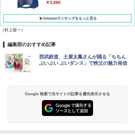
テント PATCW-200B エクルベージュ
￥3,080
￥15,990
Amazonランキングをもっと見る
（村上俊一）
編集部のおすすめ記事
西武鉄道、土屋太鳳さんが踊る「ちちん
ぶいぶい ぶいダンス」で秩父の魅力発信
Google 検索で当サイトの記事を優先表示させる