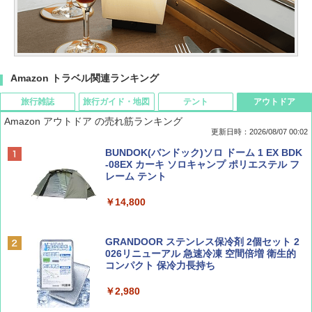
Amazon トラベル関連ランキング
旅行雑誌
旅行ガイド・地図
テント
アウトドア
Amazon アウトドア の売れ筋ランキング
更新日時：2026/08/07 00:02
ディズニーファン ２０２６年 ９月号 [雑
D40 地球の歩き方 チェンマイ タイ北部の魅
[キャンパーズコレクション 山善] ポップアッ
BUNDOK(バンドック)ソロ ドーム 1 EX BDK
誌] (ＤＩＳＮＥＹ ＦＡＮ)
力的な町 2026～2027 地球の歩き方D アジア
プテント 傘みたいに広げて畳める パッとサ
-08EX カーキ ソロキャンプ ポリエステル フ
ッとサンシェード キューブ フルクローズ メ
レーム テント
ッシュ 簡単設置 ワンタッチテント キャンプ
￥713
￥2,079
&ハイキング カーキ PATC-150(KH)
￥14,800
￥6,831
BE-PAL(ビ-パル) 2026年 9 月号【特別付録:
A09 地球の歩き方 イタリア 2026～2027 地
GRANDOOR ステンレス保冷剤 2個セット 2
SOTO ミニマル"旅"財布 ランダム2種】
球の歩き方A ヨーロッパ
026リニューアル 急速冷凍 空間倍増 衛生的
PYKES PEAK (パイクスピーク) 着替えテン
コンパクト 保冷力長持ち
ト プライバシー テント 【中が透けない】 1
￥1,500
￥2,479
人用 折りたたみ 防災グッズ 災害用トイレ ビ
￥2,980
ーチ ピクニック ポップアップテント 携帯 簡