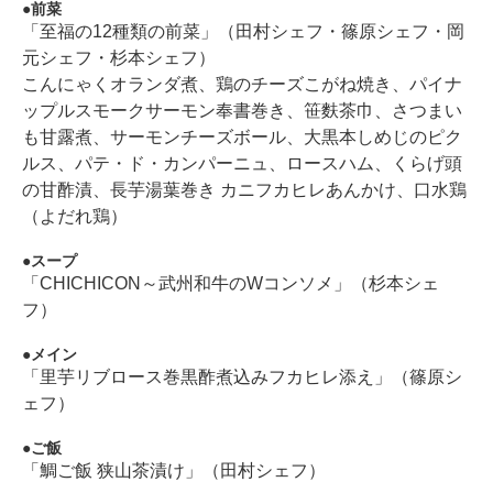
前菜
「至福の12種類の前菜」（田村シェフ・篠原シェフ・岡
元シェフ・杉本シェフ）
こんにゃくオランダ煮、鶏のチーズこがね焼き、パイナ
ップルスモークサーモン奉書巻き、笹麩茶巾、さつまい
も甘露煮、サーモンチーズボール、大黒本しめじのピク
ルス、パテ・ド・カンパーニュ、ロースハム、くらげ頭
の甘酢漬、長芋湯葉巻き カニフカヒレあんかけ、口水鶏
（よだれ鶏）
スープ
「CHICHICON～武州和牛のWコンソメ」（杉本シェ
フ）
メイン
「里芋リブロース巻黒酢煮込みフカヒレ添え」（篠原シ
ェフ）
ご飯
「鯛ご飯 狭山茶漬け」（田村シェフ）