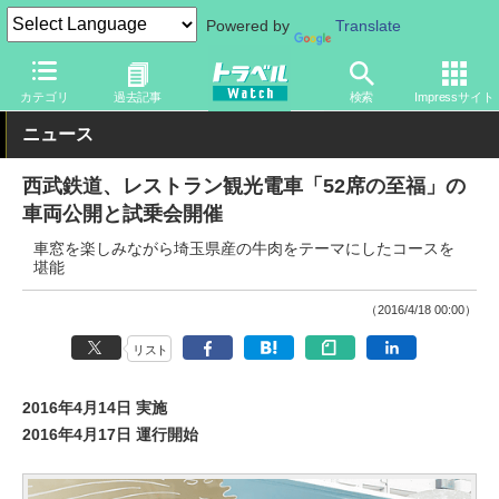
Powered by
Translate
トラベル Watch
旅の方法
鉄旅
鉄道
カテゴリ
過去記事
検索
Impressサイト
ニュース
西武鉄道、レストラン観光電車「52席の至福」の
車両公開と試乗会開催
車窓を楽しみながら埼玉県産の牛肉をテーマにしたコースを
堪能
（2016/4/18 00:00）
リスト
2016年4月14日 実施
2016年4月17日 運行開始