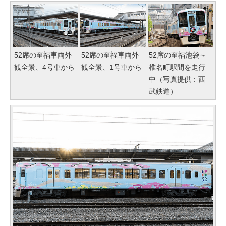
52席の至福車両外
52席の至福車両外
52席の至福池袋～
観全景、4号車から
観全景、1号車から
椎名町駅間を走行
中（写真提供：西
武鉄道）