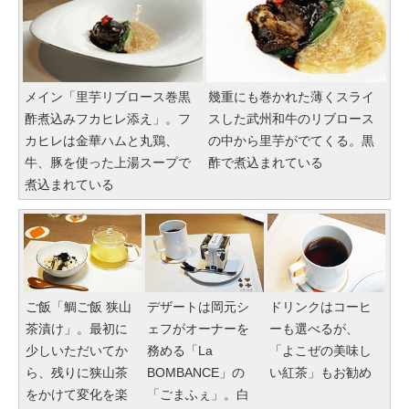
メイン「里芋リブロース巻黒
幾重にも巻かれた薄くスライ
酢煮込みフカヒレ添え」。フ
スした武州和牛のリブロース
カヒレは金華ハムと丸鶏、
の中から里芋がでてくる。黒
牛、豚を使った上湯スープで
酢で煮込まれている
煮込まれている
ご飯「鯛ご飯 狭山
デザートは岡元シ
ドリンクはコーヒ
茶漬け」。最初に
ェフがオーナーを
ーも選べるが、
少しいただいてか
務める「La
「よこぜの美味し
ら、残りに狭山茶
BOMBANCE」の
い紅茶」もお勧め
をかけて変化を楽
「ごまふぇ」。白