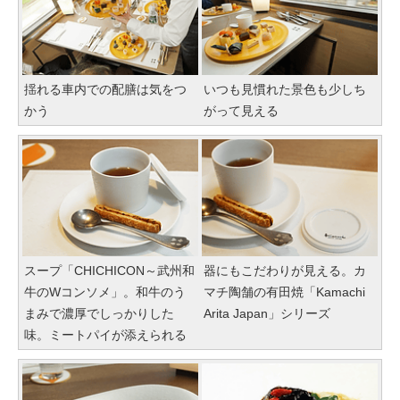
揺れる車内での配膳は気をつ
いつも見慣れた景色も少しち
かう
がって見える
スープ「CHICHICON～武州和
器にもこだわりが見える。カ
牛のWコンソメ」。和牛のう
マチ陶舗の有田焼「Kamachi
まみで濃厚でしっかりした
Arita Japan」シリーズ
味。ミートパイが添えられる