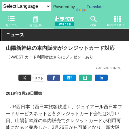
Powered by
Translate
トラベル Watch
旅の方法
鉄旅
電車
カテゴリ
過去記事
検索
Impressサイト
ニュース
山陽新幹線の車内販売がクレジットカード対応
J-WEST カード利用者はさらにプレゼントあり
（2016/3/18 16:39）
リスト
2016年3月26日開始
JR西日本（西日本旅客鉄道）、ジェイアール西日本フ
ードサービスネットと各クレジットカード会社は3月17
日、山陽新幹線の車内販売でクレジットカードが利用可
能になると発表した。3月26日から可能となり、新大阪