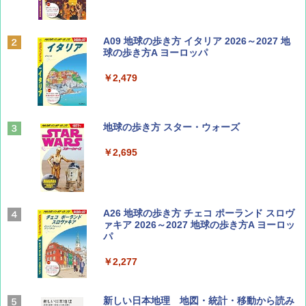
BE-PAL(ビ-パル) 2026年 9 月号【特別付録:
A09 地球の歩き方 イタリア 2026～2027 地
SOTO ミニマル"旅"財布 ランダム2種】
球の歩き方A ヨーロッパ
￥1,500
￥2,479
山と溪谷 2026年8月号「南アルプス大全」
地球の歩き方 スター・ウォーズ
￥1,540
￥2,695
Coyote No.89 特集 星野道夫 夢見る旅
A26 地球の歩き方 チェコ ポーランド スロヴ
ァキア 2026～2027 地球の歩き方A ヨーロッ
パ
￥1,540
￥2,277
AIRLINE（エアライン）2026年9月号【特
新しい日本地理 地図・統計・移動から読み