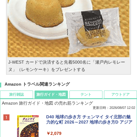
J-WEST カードで決済すると先着5000名に「瀬戸内レモレー
ヌ」（レモンケーキ）をプレゼントする
Amazon トラベル関連ランキング
旅行雑誌
旅行ガイド・地図
テント
アウトドア
Amazon 旅行ガイド・地図 の売れ筋ランキング
更新日時：2026/08/07 12:02
ディズニーファン ２０２６年 ９月号 [雑
D40 地球の歩き方 チェンマイ タイ北部の魅
誌] (ＤＩＳＮＥＹ ＦＡＮ)
力的な町 2026～2027 地球の歩き方D アジア
￥713
￥2,079