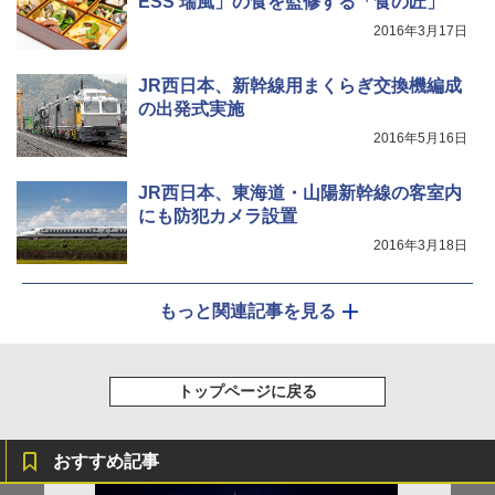
ESS 瑞風」の食を監修する「食の匠」
防災用品 長期保存可能 緊急時用 日本国内発
￥-
2016年3月17日
送
￥3,680
JR西日本、新幹線用まくらぎ交換機編成
の出発式実施
2016年5月16日
JR西日本、東海道・山陽新幹線の客室内
にも防犯カメラ設置
2016年3月18日
もっと関連記事を見る
トップページに戻る
おすすめ記事