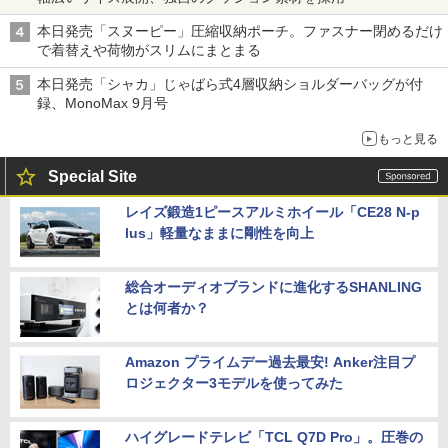
本日発売「スヌーピー」圧縮収納ポーチ。ファスナー閉めるだけ
で着替えや荷物がスリムにまとまる
本日発売「シャカ」じゃばら式4層収納ショルダーバッグが付
録、MonoMax 9月号
もっと見る
Special Site
レイズ鍛造1ピースアルミホイール「CE28 N-p
lus」軽量なままに剛性を向上
総合オーディオブランドに進化するSHANLING
とは何者か？
Amazon プライムデー過去最安! Anker注目プ
ロジェクター3モデルを使ってみた
ハイグレードテレビ「TCL Q7D Pro」。圧巻の