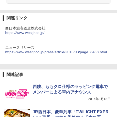
￥4,980
GRANDOOR ステンレス保冷剤 2個セット 2
026リニューアル 急速冷凍 空間倍増 衛生的
コンパクト 保冷力長持ち
関連リンク
ENDLESS BASE 《めざましテレビで紹介》
テント ワンタッチ RENEW 幅200 2-3人用 43
￥2,980
500002(88859)
西日本旅客鉄道株式会社
https://www.westjr.co.jp/
￥5,999
ニューエラ New Era キャップ メッシュキャ
ップ 9FORTY AFrame 15226380 NER37C00
ニュースリリース
94 ストーン ニューエラキャップ 9FORTYA
https://www.westjr.co.jp/press/article/2016/03/page_8488.html
[キャンパーズコレクション 山善] 傘みたいに
サーフライダーファウンデーション Surfride
広げるだけ パッとサッとテント ブラックコ
r Foundation コラボ Aフレーム メンズ レデ
ーティング フルクローズ メッシュ 3-4人用
ィース 帽子 スナップバック a-frame 9フォー
簡単設置 ポップアップテント エクルベージ
ティー男女兼用ユニセックス 夏用 日除けUV
ュ(BC仕様) PATC-150B(EB)
ケア FREE
関連記事
￥9,990
￥4,400
西鉄、ももクロ仕様のラッピング電車で
メンバーによる車内アナウンス
[キャンパーズコレクション 山善] 傘みたいに
熊撃退スプレー 熊よけスプレー 熊スプレー
広げるだけ パッとサッとテント キューブワ
【日本企業販売】超強力クマ対策スプレー 30
2016年3月18日
イド ブラックコーティング フルクローズ メ
0ml（連続噴射30秒）110ml（連続噴射15
ッシュ 4人用 簡単設置 ポップアップテント P
秒）射程5～10m 安全ロック搭載 携帯収納袋
JR西日本、豪華列車「TWILIGHT EXPR
ATCW-150B エクルベージュ
付き ヒグマ・イノシシ対策 自治体・教育機
関の購入実績 登山・キャンプ・アウトドア・