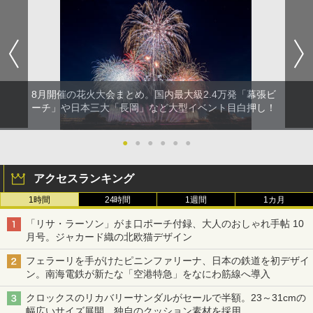
8月開催の花火大会まとめ。国内最大級2.4万発「幕張ビ
ーチ」や日本三大「長岡」など大型イベント目白押し！
●
●
●
●
●
●
アクセスランキング
1時間
24時間
1週間
1カ月
「リサ・ラーソン」がま口ポーチ付録、大人のおしゃれ手帖 10
月号。ジャカード織の北欧猫デザイン
フェラーリを手がけたピニンファリーナ、日本の鉄道を初デザイ
ン。南海電鉄が新たな「空港特急」をなにわ筋線へ導入
クロックスのリカバリーサンダルがセールで半額。23～31cmの
幅広いサイズ展開、独自のクッション素材を採用