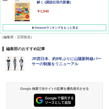
集】ボーイング110周年を祝して！
解く (講談社現代新書)
￥1,760
￥1,540
Amazonランキングをもっと見る
（編集部：正田拓也）
[キャンパーズコレクション 山善] ポップアッ
DEWEL パラソル 大型 ビーチ アウトドアパ
編集部のおすすめ記事
プテント 傘みたいに広げて畳める パッとサ
ラソル ガーデン サイトシート付 折りたたみ
ッとサンシェード キューブ フルクローズ メ
防水 UVカット 4段階高さ調整 軽量 収納袋付
JR西日本、約9年ぶりに山陽新幹線パー
ッシュ 簡単設置 ワンタッチテント キャンプ
き
サーの制服をリニューアル
&ハイキング カーキ PATC-150(KH)
￥6,459
￥6,831
BUNDOK(バンドック)ソロ ドーム 1 EX BDK
PYKES PEAK (パイクスピーク) 着替えテン
-08EX カーキ ソロキャンプ ポリエステル フ
Google 検索で当サイトの記事を優先表示させる
ト プライバシー テント 【中が透けない】 1
レーム テント
人用 折りたたみ 防災グッズ 災害用トイレ ビ
ーチ ピクニック ポップアップテント 携帯 簡
￥14,800
易 トイレテント (ブラック)