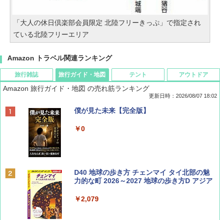
「大人の休日倶楽部会員限定 北陸フリーきっぷ」で指定され
ている北陸フリーエリア
Amazon トラベル関連ランキング
旅行雑誌
旅行ガイド・地図
テント
アウトドア
Amazon 旅行ガイド・地図 の売れ筋ランキング
更新日時：2026/08/07 18:02
ディズニーファン ２０２６年 ９月号 [雑
僕が見た未来【完全版】
誌] (ＤＩＳＮＥＹ ＦＡＮ)
￥0
￥713
BE-PAL(ビ-パル) 2026年 9 月号【特別付録:
D40 地球の歩き方 チェンマイ タイ北部の魅
SOTO ミニマル"旅"財布 ランダム2種】
力的な町 2026～2027 地球の歩き方D アジア
￥1,500
￥2,079