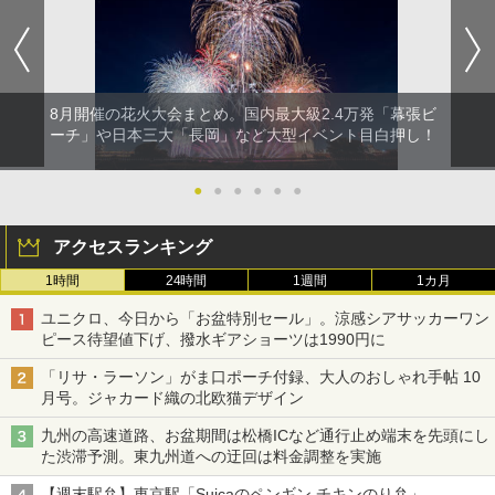
8月開催の花火大会まとめ。国内最大級2.4万発「幕張ビ
ーチ」や日本三大「長岡」など大型イベント目白押し！
●
●
●
●
●
●
アクセスランキング
1時間
24時間
1週間
1カ月
ユニクロ、今日から「お盆特別セール」。涼感シアサッカーワン
ピース待望値下げ、撥水ギアショーツは1990円に
「リサ・ラーソン」がま口ポーチ付録、大人のおしゃれ手帖 10
月号。ジャカード織の北欧猫デザイン
九州の高速道路、お盆期間は松橋ICなど通行止め端末を先頭にし
た渋滞予測。東九州道への迂回は料金調整を実施
【週末駅弁】東京駅「Suicaのペンギン チキンのり弁」