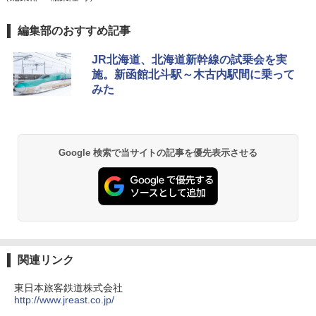
[キャンパーズコレクション 山善] ポップアッ
DEWEL パラソル 大型 ビーチ アウトドアパ
編集部のおすすめ記事
プテント 傘みたいに広げて畳める パッとサ
ラソル ガーデン サイトシート付 折りたたみ
ッとサンシェード キューブ フルクローズ メ
防水 UVカット 4段階高さ調整 軽量 収納袋付
JR北海道、北海道新幹線の試乗会を実
ッシュ 簡単設置 ワンタッチテント キャンプ
き
施。新函館北斗駅～木古内駅間に乗って
&ハイキング カーキ PATC-150(KH)
みた
￥6,459
￥6,831
GRANDOOR ステンレス保冷剤 2個セット 2
PYKES PEAK (パイクスピーク) 着替えテン
026リニューアル 急速冷凍 空間倍増 衛生的
Google 検索で当サイトの記事を優先表示させる
ト プライバシー テント 【中が透けない】 1
コンパクト 保冷力長持ち
人用 折りたたみ 防災グッズ 災害用トイレ ビ
ーチ ピクニック ポップアップテント 携帯 簡
￥2,980
易 トイレテント (グレー)
￥4,980
熊撃退スプレー 熊よけスプレー 熊スプレー
【日本企業販売】超強力クマ対策スプレー 30
0ml（連続噴射30秒）110ml（連続噴射15
ENDLESS BASE 《めざましテレビで紹介》
秒）射程5～10m 安全ロック搭載 携帯収納袋
関連リンク
テント ワンタッチ RENEW 幅200 2-3人用 43
付き ヒグマ・イノシシ対策 自治体・教育機
500002(88859)
関の購入実績 登山・キャンプ・アウトドア・
東日本旅客鉄道株式会社
防災用品 長期保存可能 緊急時用 日本国内発
http://www.jreast.co.jp/
送
￥5,999