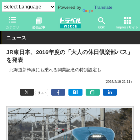
Powered by
Translate
トラベル Watch
旅の方法
鉄旅
鉄道
カテゴリ
過去記事
検索
Impressサイト
ニュース
JR東日本、2016年度の「大人の休日倶楽部パス」
を発表
北海道新幹線にも乗れる開業記念の特別設定も
（2016/2/19 21:11）
リスト