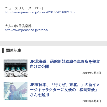
￥3,680
ニュースリリース（PDF）
[キャンパーズコレクション 山善] 傘みたいに
http://www.jreast.co.jp/press/2015/20160213.pdf
広げるだけ パッとサッとテント ブラックコ
ーティング フルクローズ メッシュ 3-4人用
BUNDOK(バンドック)ソロ ドーム 1 EX BDK
簡単設置 ポップアップテント エクルベージ
-08EX カーキ ソロキャンプ ポリエステル フ
大人の休日倶楽部
ュ(BC仕様) PATC-150B(EB)
レーム ドーム型 テント
http://www.jreast.co.jp/otona/
￥9,990
￥14,800
[キャンパーズコレクション 山善] 傘みたいに
着替えテント トイレテント 透けない【換気
関連記事
広げるだけ パッとサッとテント キューブワ
通気窓付き】収納袋付き UVカット 防水 防災
イド ブラックコーティング フルクローズ メ
コンパクト iimono117 (ブルー)
ッシュ 4人用 簡単設置 ポップアップテント P
JR北海道、函館新幹線総合車両所を報道
ATCW-150B エクルベージュ
￥3,080
向けに公開
2016年3月2日
￥-
JR東日本、「行くぜ、東北。」の新イメ
ージキャラクターに女優の「松岡茉優」
さんを起用
2016年4月4日