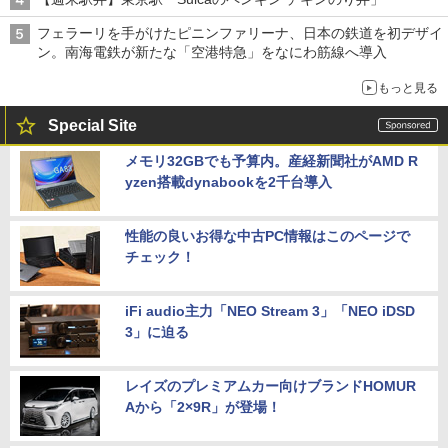
フェラーリを手がけたピニンファリーナ、日本の鉄道を初デザイ
ン。南海電鉄が新たな「空港特急」をなにわ筋線へ導入
もっと見る
Special Site
メモリ32GBでも予算内。産経新聞社がAMD R
yzen搭載dynabookを2千台導入
性能の良いお得な中古PC情報はこのページで
チェック！
iFi audio主力「NEO Stream 3」「NEO iDSD
3」に迫る
レイズのプレミアムカー向けブランドHOMUR
Aから「2×9R」が登場！