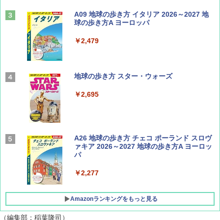
山と溪谷 2026年8月号「南アルプス大全」
A09 地球の歩き方 イタリア 2026～2027 地
球の歩き方A ヨーロッパ
￥1,540
￥2,479
Coyote No.89 特集 星野道夫 夢見る旅
地球の歩き方 スター・ウォーズ
￥1,540
￥2,695
AIRLINE（エアライン）2026年9月号【特
A26 地球の歩き方 チェコ ポーランド スロヴ
集】ボーイング110周年を祝して！
ァキア 2026～2027 地球の歩き方A ヨーロッ
パ
￥1,760
￥2,277
Amazonランキングをもっと見る
（編集部：稲葉隆司）